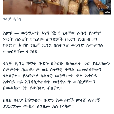
ቋንቋዎች
ጎሊቻ ዴንጌ
አምቦ —
መንግሥት ኦነግ ሸኔ የሚላቸው ራሱን የኦሮሞ
ነጻነት ሰራዊት የሚለው ሸማቂዎች ቡድን የደቡብ ዞን
የቀድሞ አዛዥ ጎሊቻ ዴንጌ በሰላማዊ መንገድ ለመታገል
መወሰናቸው ተገለጸ።
ጎሊቻ ዴንጌ ሸማቂ ቡድኑ በቅርቡ ከህወሓት ጋር ያደረገውን
ስምምነት በመቃወም ወደ ሰላማዊ ትግል መመለሳቸውን
ገልጸዋል። የኦሮምያ ክልላዊ መንግሥት ቃል አቀባይ
አቀባይ ዛሬ እንዳስታወቁት መንግሥት ውሳኔያቸውን
በመልካም ጎኑ ይቀበላል ብለዋል።
በዚህ ዙርያ ከሸማቂው ቡድን አመራሮች ምላሽ ልናገኝ
ያደረግነው ሙከራ ለጊዜው አልተሳካም።