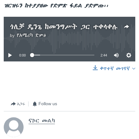
ዝርዝሩን ከተያያዘው የድምጽ ፋይል ያድምጡ፡፡
ጎሊቻ ዴንጌ ከመንግሥት ጋር ተቀላቀሉ
by
የአሜሪካ ድምፅ
No media source currently available
0:00
2:44
ቀጥተኛ መገናኛ
አጋሩ
Follow us
ናኮር መልካ