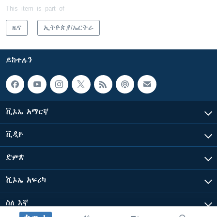
This item is part of
ዜና
ኢትዮጵያ/ኤርትራ
ይከተሉን
ቪኦኤ አማርኛ
ቪዲዮ
ድምጽ
ቪኦኤ አፍሪካ
ስለ እኛ