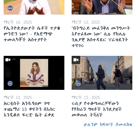
ማርች 14, 2025
ማርች 13, 2025
የኢትዮጵያውያት ሴቶች ጥያቄ
"በትግራይ መፈንቅለ መንግሥት
ምንድን ነው? - የአድማጭ
እየተፈጸመ ነው" ሲሉ የክልሉ
ተመልካቾች አስተያየት
ጊዜያዊ አስተዳደር ፕሬዝደንት
ተናገሩ
ማርች 13, 2025
ማርች 13, 2025
አርቲስት አንዱዓለም ጎሣ
ሩሲያ የተቆጣጠረቻቸውን
ተጨማሪ 13 ቀናትን በእስር
የዩክሬን ግዛቶች እንደያዘች
እንዲቆይ ፍርድ ቤት ፈቀደ
መቀጠል ትሻለች
ሁሉንም ክፍሎች ይመልከቱ