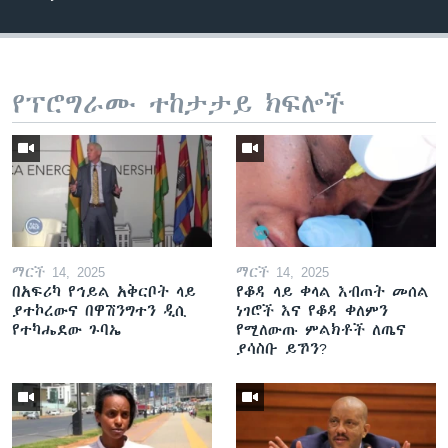
የፕሮግራሙ ተከታታይ ክፍሎች
ማርች 14, 2025
ማርች 14, 2025
በአፍሪካ የኅይል አቅርቦት ላይ
የቆዳ ላይ ቀላል እብጠት መሰል
ያተኮረውና በዋሽንግተን ዲሲ
ነገሮች እና የቆዳ ቀለምን
የተካሔደው ጉባኤ
የሚለውጡ ምልክቶች ለጤና
ያሳስቡ ይኾን?