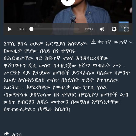
ቋንቋዎች
0:00
11:30
ቀጥተኛ መገናኛ
ኒፕሲ ሃስል ወይም ኤርሚያስ አስገዶም፣
ከሙዚቃ ሞያው በላይ በጎ ተግባሩ
በሕይወታቸው ላይ ከፍተኛ ተፅኖ እንዳሳደረባቸው
ዋሽንግተን ዲሲ ውስጥ በተዘጋጀው የሻማ ማብራት ሥነ -
ሥርዓት ላይ የታደሙ ወጣቶች ይናገራሉ። ባለፈው ሳምንት
እሁድ ሎስ-አንጀለስ ውስጥ በስድስት ጥይት የተገደለው
ኤርትራ - አሜሪካዊው የሙዚቃ ሰው ኒፕሲ ሃስል
፣በወጣትነቱ ያከናወነው በጎ ተግባር በሚሊዮን ወጣቶች ልብ
ውስጥ የብርሃን አሻራ መተውን በመግለፅ እማኝነታቸው
ሰጥተውለታል። (ካሜራ አቢሰን)
አጋሩ