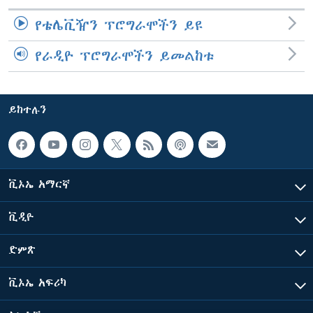
የቴሌቪዥን ፕሮግራሞችን ይዩ
የራዲዮ ፕሮግራሞችን ይመልከቱ
ይከተሉን
ቪኦኤ አማርኛ
ቪዲዮ
ድምጽ
ቪኦኤ አፍሪካ