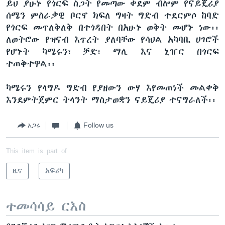
ይህ ያሁኑ የጎርፍ ስጋት የመጣው ቀደም ብሎም የናይጄሪያ
ሰሜን ምስራቃዊ ቦርኖ ክፍለ ግዛት ግድብ ተደርምሶ ከባድ
የጎርፍ መጥለቅለቅ በተጎዳበት በአሁኑ ወቅት መሆኑ ነው፡፡
ለወትሮው የዝናብ እጥረት ያለባቸው የሳህል አካባቢ ሀገሮች
የሆኑት ካሜሩን፣ ቻድ፣ ማሊ እና ኒዠር በጎርፍ
ተጠቅተዋል፡፡
ካሜሩን የላግዶ ግድብ የያዘውን ውሃ እየመጠነች መልቀቅ
እንደምትጀምር ትላንት ማስታወቋን ናይጄሪያ ተናግራለች፡፡
አጋሩ
Follow us
This item is part of
ዜና
አፍሪካ
ተመሳሳይ ርእስ