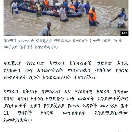
ቋንቋዎች
በሰሜን ምሥራቅ ናይጄሪያ ማዩዱጉሪ በተባለች ከተማ ከባድ ጎርፍ
መኖሪያ ቤቶችን አጥለቅልቋል።
ናይጄሪያ አጎራባቿ ካሜሩን ከትላልቆቹ ግድቦቿ አንዱ
የያዘውን ውሃ እንደምትለቅ ማስታወቋን ተከትሎ የጎርፍ
መጥለቅለቅ ስጋት እንደፈጠረባት ተናገረች፡፡
ካሜሩን በቅርቡ በምዕራብ እና ማዕከላዊ አፍሪካ በጣለው
ከባድ ዝናብ የተነሳ የግድቡን ውሃ መልቀቅ እንደምትጀምር
ያስታወቀች ሲሆን የናይጄሪያ የውሐ ጉዳዮች መሥሪያ ቤት
11 ግዛቶች የጎርፍ መጥለቅለቅ እንደሚያሰጋቸው
አመልክቷል፡፡