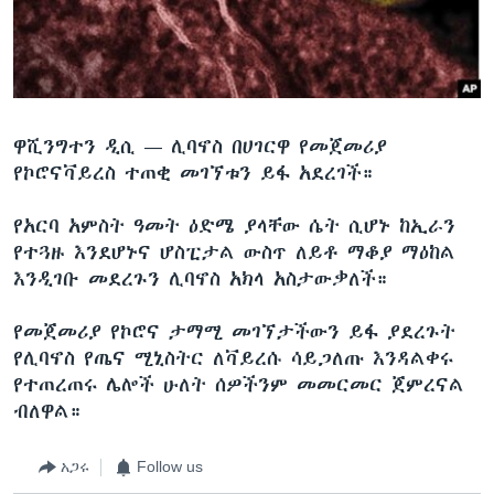
ቋንቋዎች
ዋሺንግተን ዲሲ —
ሊባኖስ በሀገርዋ የመጀመሪያ
የኮሮናቫይረስ ተጠቂ መገኘቱን ይፋ አደረገች።
የአርባ አምስት ዓመት ዕድሜ ያላቸው ሴት ሲሆኑ ከኢራን
የተጓዙ እንደሆኑና ሆስፒታል ውስጥ ለይቶ ማቆያ ማዕከል
እንዲገቡ መደረጉን ሊባኖስ አክላ አስታውቃለች።
የመጀመሪያ የኮሮና ታማሚ መገኘታችውን ይፋ ያደረጉት
የሊባኖስ የጤና ሚኒስትር ለቫይረሱ ሳይጋለጡ እንዳልቀሩ
የተጠረጠሩ ሌሎች ሁለት ሰዎችንም መመርመር ጀምረናል
ብለዋል።
አጋሩ
Follow us