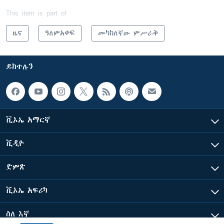
This item is part of
ዜና
ዓለምአቀፍ
መካከለኛው ምሥራቅ
ይከተሉን
ቪኦኤ አማርኛ
ቪዲዮ
ድምጽ
ቪኦኤ አፍሪካ
ስለ እኛ