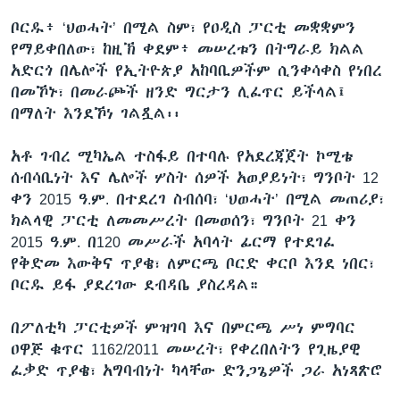
ቦርዱ፥ ‘ህወሓት’ በሚል ስም፣ የዐዲስ ፓርቲ መቋቋምን
የማይቀበለው፣ ከዚኽ ቀደም፥ መሠረቱን በትግራይ ክልል
አድርጎ በሌሎች የኢትዮጵያ አከባቢዎችም ሲንቀሳቀስ የነበረ
በመኾኑ፣ በመራጮች ዘንድ ግርታን ሊፈጥር ይችላል፤
በማለት እንደኾነ ገልጿል፡፡
አቶ ገብረ ሚካኤል ተስፋይ በተባሉ የአደረጃጀት ኮሚቴ
ሰብሳቢነት እና ሌሎች ሦስት ሰዎች አወያይነት፣ ግንቦት 12
ቀን 2015 ዓ.ም. በተደረገ ስብሰባ፣ ‘ህወሓት’ በሚል መጠሪያ፣
ክልላዊ ፓርቲ ለመመሥረት በመወሰን፣ ግንቦት 21 ቀን
2015 ዓ.ም. በ120 መሥራች አባላት ፊርማ የተደገፈ
የቅድመ እውቅና ጥያቄ፣ ለምርጫ ቦርድ ቀርቦ እንደ ነበር፣
ቦርዱ ይፋ ያደረገው ደብዳቤ ያስረዳል።
በፖለቲካ ፓርቲዎች ምዝገባ እና በምርጫ ሥነ ምግባር
ዐዋጅ ቁጥር 1162/2011 መሠረት፣ የቀረበለትን የጊዜያዊ
ፈቃድ ጥያቄ፣ አግባብነት ካላቸው ድንጋጌዎች ጋራ አነጻጽሮ