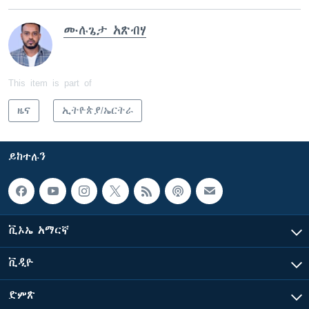
ሙሉጌታ አጽብሃ
This item is part of
ዜና
ኢትዮጵያ/ኤርትራ
ይከተሉን
ቪኦኤ አማርኛ
ቪዲዮ
ድምጽ