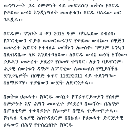
መንግሥት ጋራ ስምምነት ላይ መድረሱን ጠቅሶ፣ የቦርዱ
የቀደመ ውሳኔ እንዲነሣለት መጠየቁን፣ ቦርዱ ባለፈው ወር
ገልጿል፡፡
ቦርዱም፣ ግንቦት 4 ቀን 2015 ዓ.ም. ባካሔደው ስብሰባ፣
የፓርቲውን ጥያቄ መመርመሩንና የቀደመ ውሳኔው፣ ዐዋጅን
መሠረት አድርጎ የተላለፈ መኾኑን አውስቶ፣ “ምንም እንኳን
በደብዳቤው ላይ እንደተገለጸው፣ ለቦርዱ ውሳኔ መነሻ የኾነው፣
ኃይልን መሠረት ያደረገ የዐመፃ ተግባር፣ አሁን ባይኖርም፣
ሕጋዊ ሰውነቱን ዳግም ለፓርቲው ለመመለስ የሚያስችሉ
ድንጋጌዎች፣ በዐዋጅ ቁጥር 1162/2011 ላይ ተደንግገው
ስለማይገኙ፣ ጥያቄውን ውድቅ አድርጎታል፡፡
በወቅቱ ህወሓት፣ የቦርዱ ውሳኔ፥ የፕሪቶርያውያን የሰላም
ስምምነት እና ሕግን መሠረት ያላደረገ በመኾኑ፣ በሕግም
በፖለቲካም ተቀባይነት የለውም፤ በሚል ተቃውሞታል፡፡
የክልሉ ጊዜያዊ አስተዳደርም በበኩሉ፣ የህወሓት ድርጅታዊ
ህልውና በሕግ የተሰረዘበት የቦርዱ