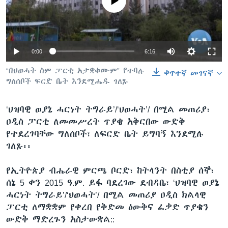
No media source currently available
ቋንቋዎች
0:00
6:16
“በህወሓት ስም ፓርቲ አታቋቁሙም” የተባሉ
ቀጥተኛ መገናኛ
ግለሰቦች ፍርድ ቤት እንደሚሔዱ ገለጹ
‘ህዝባዊ ወያኔ ሓርነት ትግራይ’/‘ህወሓት’/ በሚል መጠሪያ፣
ዐዲስ ፓርቲ ለመመሥረት ጥያቄ አቅርበው ውድቅ
የተደረገባቸው ግለሰቦች፣ ለፍርድ ቤት ይግባኝ እንደሚሉ
ገለጹ፡፡
የኢትዮጵያ ብሔራዊ ምርጫ ቦርድ፣ ከትላንት በስቲያ ሰኞ፣
ሰኔ 5 ቀን 2015 ዓ.ም. ይፋ ባደረገው ደብዳቤ፣ ‘ህዝባዊ ወያኔ
ሓርነት ትግራይ’/‘ህወሓት’/ በሚል መጠሪያ ዐዲስ ክልላዊ
ፓርቲ ለማቋቋም የቀረበ የቅድመ ዕውቅና ፈቃድ ጥያቄን
ውድቅ ማድረጉን አስታውቋል::