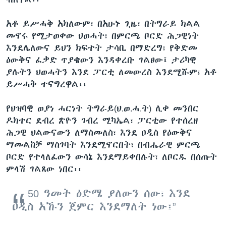
አቶ ይሥሓቅ አክለውም፣ በአሁኑ ጊዜ፣ በትግራይ ክልል
መኖሩ የሚታወቀው ህወሓት፣ በምርጫ ቦርድ ሕጋዊነት
እንደሌለውና ይህን ክፍተት ታሳቢ በማድረግ፣ የቅድመ
ዕውቅና ፈቃድ ጥያቄውን እንዳቀረቡ ገልፀው፤ ታሪካዊ
ያሉትን ህወሓትን እንደ ፓርቲ ለመውረስ እንደሚሹም፣ አቶ
ይሥሓቅ ተናግረዋል፡፡
የህዝባዊ ወያነ ሓርነት ትግራይ(ህ.ወ.ሓ.ት) ሊቀ መንበር
ዶክተር ደብረ ጽዮን ገብረ ሚካኤል፣ ፓርቲው የተሰረዘ
ሕጋዊ ህልውናውን ለማስመለስ፣ እንደ ዐዲስ የዕውቅና
ማመልከቻ ማስገባት እንደሚኖርበት፣ በብሔራዊ ምርጫ
ቦርድ የተላለፈውን ውሳኔ እንደማይቀበሉት፣ ለቦርዱ በሰጡት
ምላሽ ገልጸው ነበር፡፡
50 ዓመት ዕድሜ ያለውን ሰው፣ እንደ
ዐዲስ አኹን ጀምር እንደማለት ነው፤”