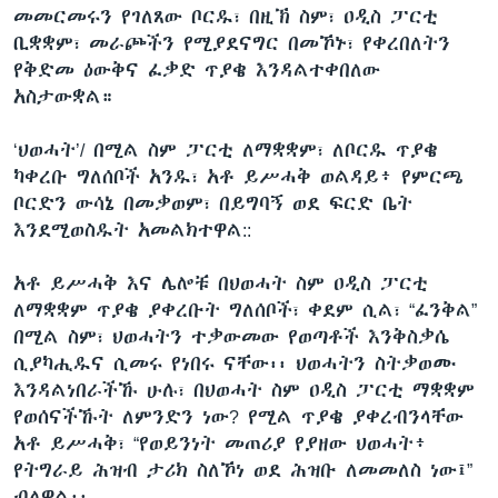
መመርመሩን የገለጸው ቦርዱ፣ በዚኽ ስም፣ ዐዲስ ፓርቲ
ቢቋቋም፣ መራጮችን የሚያደናግር በመኾኑ፣ የቀረበለትን
የቅድመ ዕውቅና ፈቃድ ጥያቄ እንዳልተቀበለው
አስታውቋል።
‘ህወሓት’/ በሚል ስም ፓርቲ ለማቋቋም፣ ለቦርዱ ጥያቄ
ካቀረቡ ግለሰቦች አንዱ፣ አቶ ይሥሓቅ ወልዳይ፥ የምርጫ
ቦርድን ውሳኔ በመቃወም፣ በይግባኝ ወደ ፍርድ ቤት
እንደሚወስዱት አመልክተዋል::
አቶ ይሥሓቅ እና ሌሎቹ በህወሓት ስም ዐዲስ ፓርቲ
ለማቋቋም ጥያቄ ያቀረቡት ግለሰቦች፣ ቀደም ሲል፣ “ፈንቅል”
በሚል ስም፣ ህወሓትን ተቃውመው የወጣቶች እንቅስቃሴ
ሲያካሒዱና ሲመሩ የነበሩ ናቸው፡፡ ህወሓትን ስትቃወሙ
እንዳልነበራችኹ ሁሉ፣ በህወሓት ስም ዐዲስ ፓርቲ ማቋቋም
የወሰናችኹት ለምንድን ነው? የሚል ጥያቄ ያቀረብንላቸው
አቶ ይሥሓቅ፣ “የወይንነት መጠሪያ የያዘው ህወሓት፥
የትግራይ ሕዝብ ታሪክ ስለኾነ ወደ ሕዝቡ ለመመለስ ነው፤”
ብለዋል፡፡