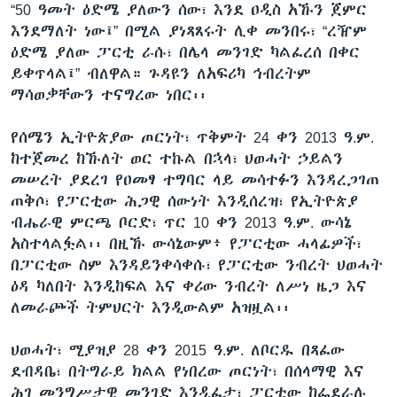
“50 ዓመት ዕድሜ ያለውን ሰው፣ እንደ ዐዲስ አኹን ጀምር
እንደማለት ነው፤” በሚል ያነጻጸሩት ሊቀ መንበሩ፣ “ረዥም
ዕድሜ ያለው ፓርቲ ራሱ፣ በሌላ መንገድ ካልፈረሰ በቀር
ይቀጥላል፤” ብለዋል። ጉዳዩን ለአፍሪካ ኅብረትም
ማሳወቃቸውን ተናግረው ነበር፡፡
የሰሜን ኢትዮጵያው ጦርነት፣ ጥቅምት 24 ቀን 2013 ዓ.ም.
ከተጀመረ ከኹለት ወር ተኩል በኋላ፣ ህወሓት ኃይልን
መሠረት ያደረገ የዐመፃ ተግባር ላይ መሳተፉን እንዳረጋገጠ
ጠቅሶ፣ የፓርቲው ሕጋዊ ሰውነት እንዲሰረዝ፣ የኢትዮጵያ
ብሔራዊ ምርጫ ቦርድ፣ ጥር 10 ቀን 2013 ዓ.ም. ውሳኔ
አስተላልፏል፡፡ በዚኹ ውሳኔውም፥ የፓርቲው ሓላፊዎች፣
በፓርቲው ስም እንዳይንቀሳቀሱ፣ የፓርቲው ንብረት ህወሓት
ዕዳ ካለበት እንዲከፍል እና ቀሪው ንብረት ለሥነ ዜጋ እና
ለመራጮች ትምህርት እንዲውልም አዝዟል፡፡
ህወሓት፣ ሚያዝያ 28 ቀን 2015 ዓ.ም. ለቦርዱ በጻፈው
ደብዳቤ፣ በትግራይ ክልል የነበረው ጦርነት፣ በሰላማዊ እና
ሕገ መንግሥታዊ መንገድ እንዲፈታ፣ ፓርቲው ከፌደራሉ