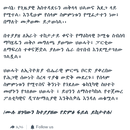
ውሳኔ፣ የጊዜያዊ አስተዳደሩን ጠቅላላ ህልውና አደጋ ላይ
የሚጥል፣ እንዲሁም የሰላም ስምምነቱን የሚፈታተን ነው፤
በማለት መቃወሙ ይታወሳል፡፡
በተያያዘ ለአራት ተከታታይ ቀናት የማዕከላዊ ኮሚቴ ስብሰባ
ማካሄዱን ጠቅሶ መግለጫ ያወጣው ህወሓት፤ ፓርቲው
ለማፍረስ ተቀናጅቷል ያለውን ሴራ በጥበብ እንደሚታገለው
ገልጿል።
ህወሓት ለኢትዮጵያ ብሔራዊ ምርጫ ቦርድ ያቀረበው
የሕጋዊ ሰውነት ስረዛ ጥያቄ ውድቅ መደረጉ፤ የሰላም
ስምምነቱን የሚጥስና ቅንነት የጎደለው ቴክኒካዊ ስህተት
መሆኑን የገለፀው ህወሓት ፤ ይህንን ለማስተካከል የተጀመረ
ፖለቲካዊና ዲፕሎማሲያዊ እንቅስቃሴ እንዳለ ጠቁሟል።
/ሙሉ ዘገባውን ከተያያዘው የድምፅ ፋይል ይከታተሉ/
አጋሩ
Follow us