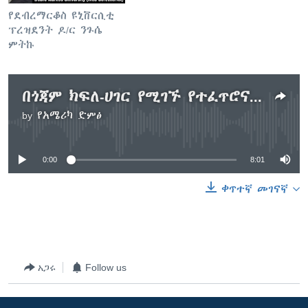
የደብረማርቆስ ዩኒቨርሲቲ
ፕረዝደንት ዶ/ር ንጉሴ
ምትኩ
በጎጃም ክፍለ-ሀገር የሚገኙ የተፈጥሮና የተዋጽዖ ውጤቶችን ለማበልጸግ በቂ ሥራ አልተሰራም ተባለ
by
የአሜሪካ ድምፅ
No media source currently available
0:00
8:01
ቀጥተኛ መገናኛ
አጋሩ
Follow us