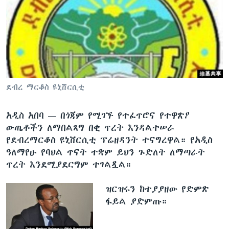
ቋንቋዎች
ደብረ ማርቆስ ዩኒቨርሲቲ
አዲስ አበባ —
​በጎጃም የሚገኙ የተፈጥሮና የተዋጽዖ
ውጤቶችን ለማበልጸግ በቂ ጥረት እንዳልተሠራ
የደብረማርቆስ ዩኒቨርሲቲ ፕሬዘዳንት ተናግረዋል። የአዲስ
ዓለማየሁ የባህል ጥናት ተቋም ይህን ጉድለት ለማጣራት
ጥረት እንደሚያደርግም ተገልጿል።
ዝርዝሩን ከተያያዘው የድምጽ
ፋይል ያድምጡ።