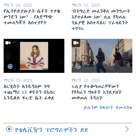
ማርች 14, 2025
ማርች 13, 2025
የኢትዮጵያውያት ሴቶች ጥያቄ
"በትግራይ መፈንቅለ መንግሥት
ምንድን ነው? - የአድማጭ
እየተፈጸመ ነው" ሲሉ የክልሉ
ተመልካቾች አስተያየት
ጊዜያዊ አስተዳደር ፕሬዝደንት
ተናገሩ
ማርች 13, 2025
ማርች 13, 2025
አርቲስት አንዱዓለም ጎሣ
ሩሲያ የተቆጣጠረቻቸውን
ተጨማሪ 13 ቀናትን በእስር
የዩክሬን ግዛቶች እንደያዘች
እንዲቆይ ፍርድ ቤት ፈቀደ
መቀጠል ትሻለች
ሁሉንም ክፍሎች ይመልከቱ
የቴሌቪዥን ፕሮግራሞችን ይዩ