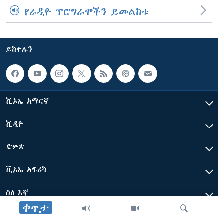
የራዲዮ ፕሮግራሞችን ይመልከቱ
ይከተሉን
ቪኦኤ አማርኛ
ቪዲዮ
ድምጽ
ቪኦኤ አፍሪካ
ስለ እኛ
ቀጥታ