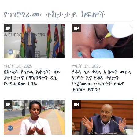
የፕሮግራሙ ተከታታይ ክፍሎች
ማርች 14, 2025
ማርች 14, 2025
በአፍሪካ የኅይል አቅርቦት ላይ
የቆዳ ላይ ቀላል እብጠት መሰል
ያተኮረውና በዋሽንግተን ዲሲ
ነገሮች እና የቆዳ ቀለምን
የተካሔደው ጉባኤ
የሚለውጡ ምልክቶች ለጤና
ያሳስቡ ይኾን?