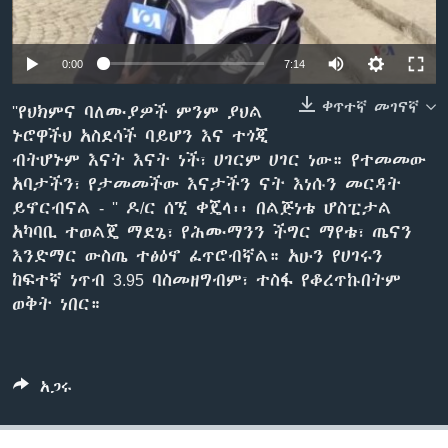
0:00
7:14
ቋንቋዎች
ቀጥተኛ መገናኛ
''የህክምና ባለሙያዎች ምንም ያህል
ኑሮዋችህ አስደሳች ባይሆን እና ተጎጂ
ብትሆኑም እናት እናት ነች፣ ሀገርም ሀገር ነው። የተመመው
አባታችን፣ የታመመችው እናታችን ናት እነሱን መርዳት
ይኖርብናል - '' ዶ/ር ሰኚ ቀጄላ፡፡ በልጅነቴ ሆስፒታል
አካባቢ ተወልጄ ማደጌ፣ የሕሙማንን ችግር ማየቴ፣ ጤናን
እንድማር ውስጤ ተፅዕኖ ፈጥሮብኛል። አሁን የሀገሩን
ከፍተኛ ነጥብ 3.95 ባስመዘግብም፣ ተስፋ የቆረጥኩበትም
ወቅት ነበር።
አጋሩ