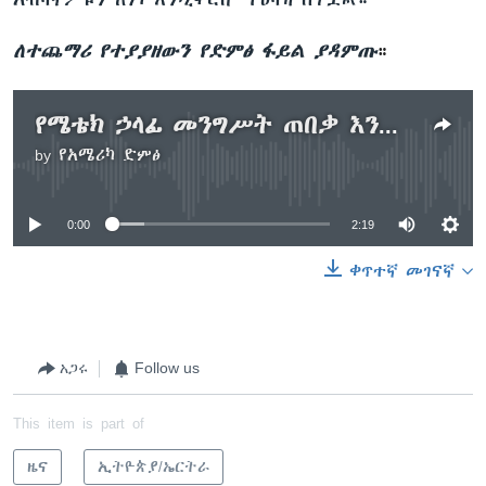
ለተጨማሪ የተያያዘውን የድምፅ ፋይል ያዳምጡ
።
የሜቴክ ኃላፊ መንግሥት ጠበቃ እንዲያቆምላቸው ጠየቁ
by
የአሜሪካ ድምፅ
No media source currently available
0:00
2:19
ቀጥተኛ መገናኛ
አጋሩ
Follow us
This item is part of
ዜና
ኢትዮጵያ/ኤርትራ