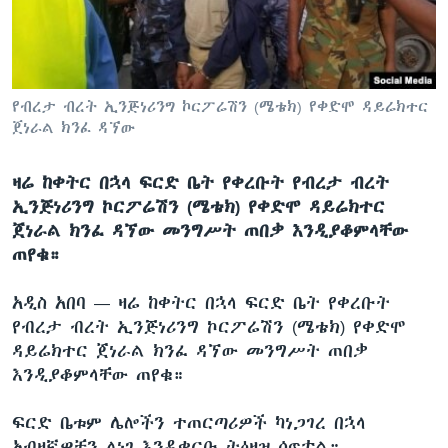
ቋንቋዎች
የብረታ ብረት ኢንጅነሪንግ ኮርፖሬሽን (ሜቴክ) የቀድሞ ዳይሬክተር
ጀነራል ክንፈ ዳኘው
ዛሬ ከቀትር በኋላ ፍርድ ቤት የቀረቡት የብረታ ብረት
ኢንጅነሪንግ ኮርፖሬሽን (ሜቴክ) የቀድሞ ዳይሬክተር
ጀነራል ክንፈ ዳኘው መንግሥት ጠበቃ እንዲያቆምላቸው
ጠየቁ።
አዲስ አበባ —
ዛሬ ከቀትር በኋላ ፍርድ ቤት የቀረቡት
የብረታ ብረት ኢንጅነሪንግ ኮርፖሬሽን (ሜቴክ) የቀድሞ
ዳይሬክተር ጀነራል ክንፈ ዳኘው መንግሥት ጠበቃ
እንዲያቆምላቸው ጠየቁ።
ፍርድ ቤቱም ሌሎችን ተጠርጣሪዎች ካነጋገረ በኋላ
አብዛኛዎቹን ለነገ እንዲቀርቡ ትዕዛዝ ሰጥቷል።