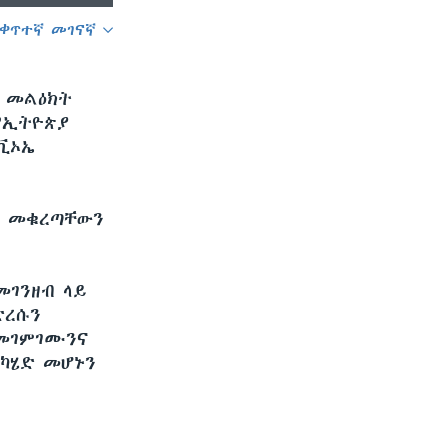
ቀጥተኛ መገናኛ
SHARE
 መልዕክት
 የኢትዮጵያ
ቪኦኤ
ፋ መቁረጣቸውን
መገንዘብ ላይ
ድረሱን
 መገምገሙንና
ካሄድ መሆኑን