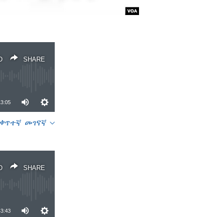
D
SHARE
13:05
ቀጥተኛ መገናኛ
SHARE
D
SHARE
43:43