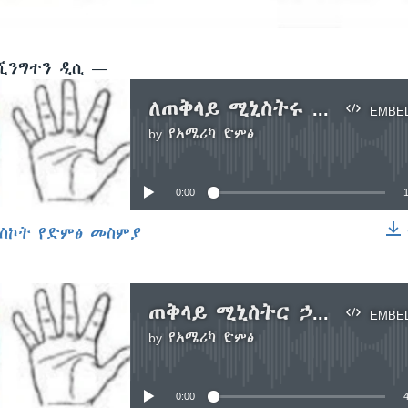
 ዋሺንግተን ዲሲ —
ለጠቅላይ ሚኒስትሩ መግለጫ የመድረክና የመኢአድ ምላሽ
EMBE
by
የአሜሪካ ድምፅ
No media source currently available
0:00
ስኮት የድምፅ መስምያ
EMBED
ጠቅላይ ሚኒስትር ኃይለማርያም ደሣለኝ ለኢትዮጵያ ብሮድካስቲንግ ኤጀንሲ በሰጡት መግለጫ ላይ የመኢአድ ዋና ፀሐፊ የአቶ አዳነ ጥላሁን እና የመድረክ የወቅቱ ሊቀመንበር ፕሮፌሰር በየነ ጴጥሮስ በቪኦኤ የሰጡት ምላሽ፡፡
EMBE
by
የአሜሪካ ድምፅ
No media source currently available
0:00