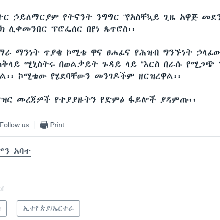
ትር ኃይለማርያም የትናንት ንግግር “የአስቸኳይ ጊዜ አዋጅ መደን
ክ ሊቀመንበር ፕሮፌሰር በየነ ጴጥሮስ፡፡
ማራ ማንነት ጥያቄ ኮሚቴ ዋና ፀሐፊና የሕዝብ ግንኙነት ኃላፊው
ቅላይ ሚኒስትሩ በወልቃይት ጉዳይ ላይ “እርስ በራሱ የሚጋጭ 
ዋል፡፡ ኮሚቴው የሄደባቸውን መንገዶችም ዘርዝረዋል፡፡
ዝር መረጃዎች የተያያዙትን የድምፅ ፋይሎች ያዳምጡ፡፡
Follow us
Print
ሞን አባተ
of
ካ
ኢትዮጵያ/ኤርትራ