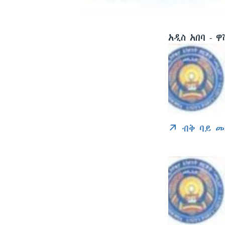
አዲስ አበባ -
ብቅ ባይ መ