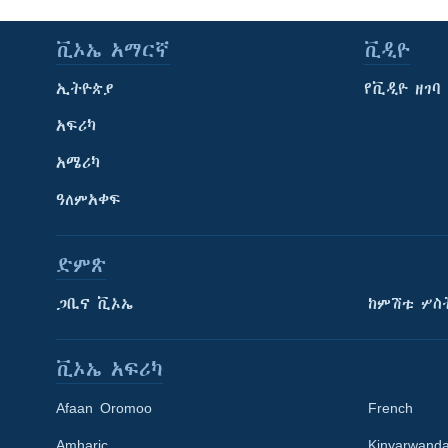
ቪኦኤ አማርኛ
ቪዲዮ
ኢትዮጵያ
የቪዲዮ ዘገባ
አፍሪካ
አሜሪካ
ዓለምአቀፍ
ድምጽ
ጋቢና ቪኦኤ
ከምሽቱ ሦስ
ቪኦኤ አፍሪካ
Afaan Oromoo
French
Amharic
Kinyarwand