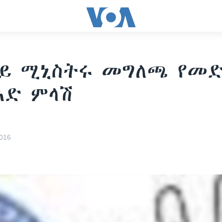
ይ ሚኒስትሩ መግለጫ የመድ
አድ ምላሽ
016