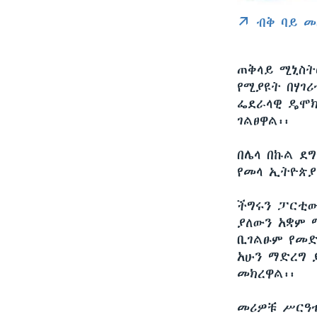
ብቅ ባይ መ
ጠቅላይ ሚኒስት
የሚያዩት በሃገ
ፌደራላዊ ዴሞክ
ገልፀዋል፡፡
በሌላ በኩል ደ
የመላ ኢትዮጵያ
ችግሩን ፓርቲው
ያለውን አቋም 
ቢገልፁም የመድ
አሁን ማድረግ 
መክረዋል፡፡
መሪዎቹ ሥርዓቱ