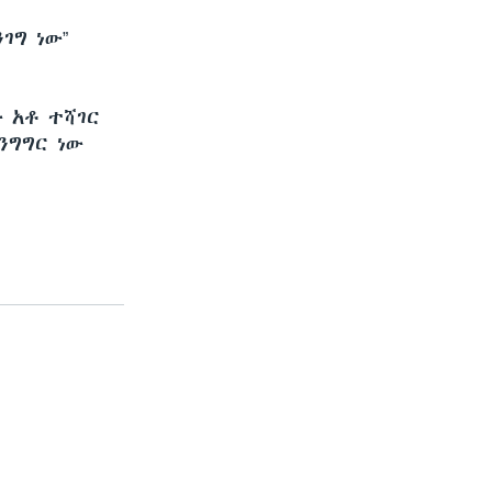
ገግ ነው”
 አቶ ተሻገር
ንግግር ነው