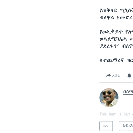
የጠቅላይ ሚኒስ
ብለዋል የመድረ
የወልቃይት የአ
ወልደሚካኤል ጠ
ያደረጉት” ብለ
ለተጨማሪና ዝር
አጋሩ
ሰሎ
This item is part 
ዜና
አፍሪ