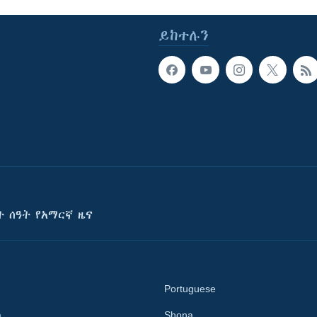
ይከተሉን
ት ሰዓት የአማርኛ ዜና
Portuguese
a
Shona