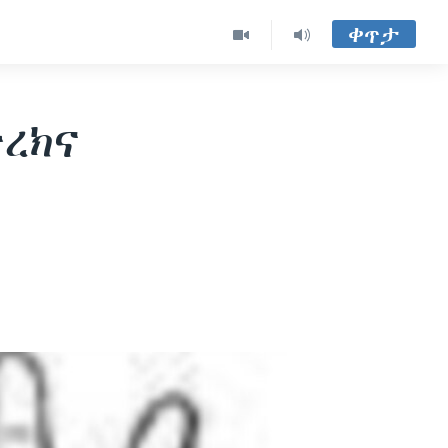
ቀጥታ
ረክና