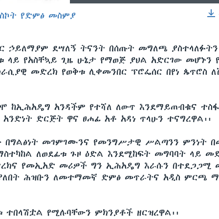
ስኮት የድምፅ መስምያ
EMBED
ር ኃይለማያም ደሣለኝ ትናንት በሰጡት መግለጫ ያስተላለፉትን
ሪቱ ላይ የአስቸኳይ ጊዜ ሁኔታ የማወጅ ያህል አድርገው መሆኑን
ራሲያዊ መድረክ የወቅቱ ሊቀመንበር ፕሮፌሰር በየነ ጴጥሮስ ለ
ግሞ ከኢሕአዴግ አንዳችም የተሻለ ለውጥ እንደማይጠብቁና ተስ
 አንድነት ድርጅት ዋና ፀሐፊ አቶ አዳነ ጥላሁን ተናግረዋል፡፡
 በግልፅነት መገምገሙንና የመንግሥታዊ ሥልጣንን ምንነት በ
ማስተካከል ለወደፊቱ ጉዞ ዕድል እንደሚከፍት መግባባት ላይ መ
ረክና የመኢአድ መሪዎች ግን ኢሕአዴግ እራሱን በተደጋጋሚ
ያለበት ሕዝቡን ለመተማመኛ ድምፅ መጥራትና አዲስ ምርጫ ማ
 ተበላሽቷል የሚሉባቸውን ምክንያቶች ዘርዝረዋል፡፡