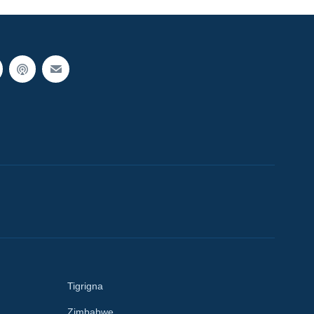
Tigrigna
Zimbabwe