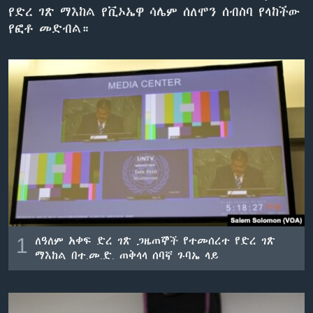
የድረ ገጽ ማእከል የቪኦኤዋ ሳሌም ሰለሞን ሰብስባ የላከችው
የፎቶ መድብል።
ቋንቋዎች
1
ለዓለም አቀፍ ድረ ገጽ ጋዜጠኞች የተመሰረተ የድረ ገጽ
ማእከል በተ.መ.ድ. ጠቅላላ ሰባኛ ጉባኤ ላይ