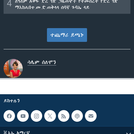
4
ለዓለም አቀፍ ድረ ገጽ ጋዜጠኞች የተመሰረተ የድረ ገጽ
ማእከልበተ.መ.ድ.ጠቅላላ ሰባኛ ጉባኤ ላይ
ተጨማሪ ይጫኑ
ሳሌም ሰለሞን
ይከተሉን
ቪኦኤ አማርኛ