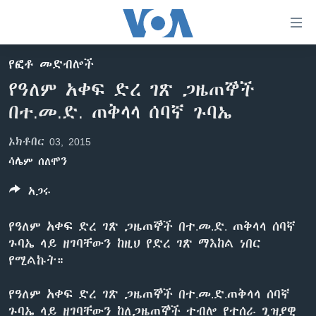
በቀላሉ
የመሥሪያ
ማገናኛዎች
የፎቶ መድብሎች
ዜና
ወደ
የዓለም አቀፍ ድረ ገጽ ጋዜጠኞች
ዋናው
ኑሮ በጤንነት
ኢትዮጵያ
በተ.መ.ድ. ጠቅላላ ሰባኛ ጉባኤ
ይዘት
ጋቢና ቪኦኤ
እለፍ
አፍሪካ
ኦክቶበር 03, 2015
ወደ
ከምሽቱ ሦስት ሰዓት የአማርኛ ዜና
ዓለምአቀፍ
ዋናው
ሳሌም ሰለሞን
ቪዲዮ
ይዘት
አሜሪካ
አጋሩ
እለፍ
የፎቶ መድብሎች
መካከለኛው ምሥራቅ
ወደ
የዓለም አቀፍ ድረ ገጽ ጋዜጠኞች በተ.መ.ድ. ጠቅላላ ሰባኛ
ክምችት
ዋናው
ጉባኤ ላይ ዘገባቸውን ከዚህ የድረ ገጽ ማእከል ነበር
ይዘት
የሚልኩት።
እለፍ
Learning English
የዓለም አቀፍ ድረ ገጽ ጋዜጠኞች በተ.መ.ድ.ጠቅላላ ሰባኛ
ይከተሉን
ጉባኤ ላይ ዘገባቸውን ከለጋዜጠኞች ተብሎ የተሰራ ጊዝያዊ