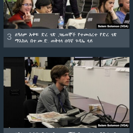
3
ለዓለም አቀፍ ድረ ገጽ ጋዜጠኞች የተመሰረተ የድረ ገጽ
ማእከል በተ.መ.ድ. ጠቅላላ ሰባኛ ጉባኤ ላይ