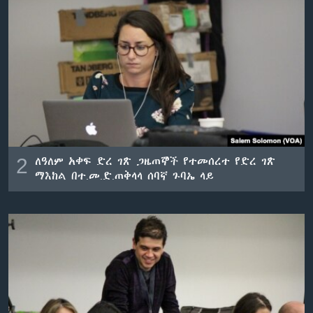
2
ለዓለም አቀፍ ድረ ገጽ ጋዜጠኞች የተመሰረተ የድረ ገጽ
ማእከል በተ.መ.ድ.ጠቅላላ ሰባኛ ጉባኤ ላይ