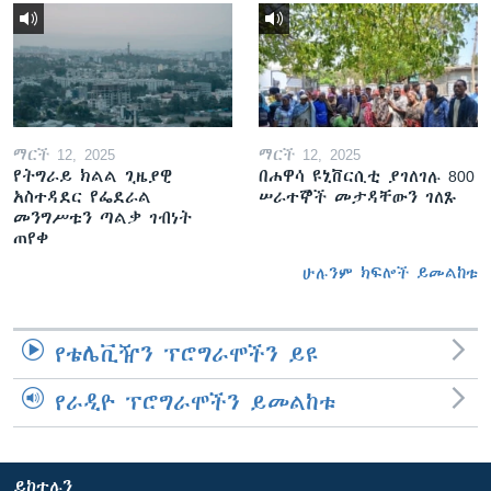
ማርች 12, 2025
ማርች 12, 2025
የትግራይ ክልል ጊዜያዊ
በሐዋሳ ዩኒቨርሲቲ ያገለገሉ 800
አስተዳደር የፌደራል
ሠራተኞች መታዳቸውን ገለጹ
መንግሥቱን ጣልቃ ገብነት
ጠየቀ
ሁሉንም ክፍሎች ይመልከቱ
የቴሌቪዥን ፕሮግራሞችን ይዩ
የራዲዮ ፕሮግራሞችን ይመልከቱ
ይከተሉን