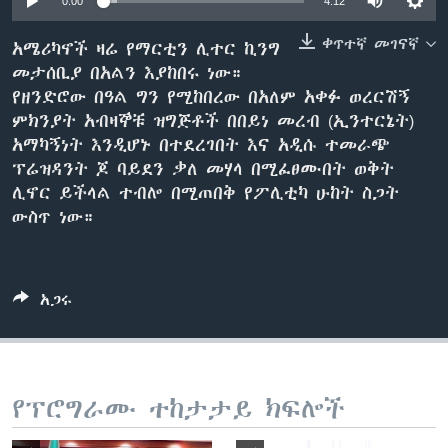
0:00
4:12
ቀጥተኛ መገናኛ
አሜሪካኖች ዛሬ የማርቲን ሊተር ኪንግ
መታሰቢያ በአልን እያከበሩ ነው።
ቋንቋዎች
የዘንድሮው በዓል ግን የሚከበረው በአለም አቀፉ ወረርሽኝ
ምክንያት አብዛኞቹ ዝግጅቶች በበይነ መረብ (ኢንተርኔት)
አማካኝነት እንዲሆኑ በተደረገበት እና አዲሱ ተመራጭ
ፕሬዝዳንት ጆ ባይደን ቃለ መሃላ በሚፈፀሙበት ወቅት
ሊኖር ይችላል ተብሎ በሚጠበቅ የፖሊቲካ ሁከት ስጋት
ውስጥ ነው።
አጋሩ
የፕሮግራሙ ተከታታይ ክፍሎች