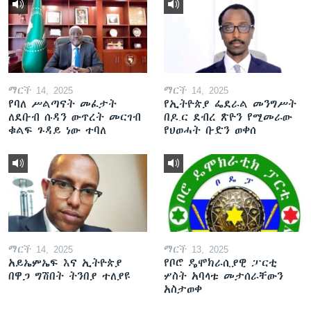
ማርች 14, 2025
ማርች 14, 2025
የባለ ሥልጣናት መፈታት
የኢትዮጵያ ፌደራል መንግሥት
ለደቡብ ሱዳን ውጥረት መርገብ
በዶ.ር ደብረ ጽዮን የሚመራው
ቁልፍ ጉዳይ ነው ተባለ
የህወሓት ቡድን ወቀሰ
ማርች 14, 2025
ማርች 13, 2025
አይኤምኤፍ እና ኢትዮጵያ
የቦሮ ዴሞክራሲያዊ ፓርቲ
በዋጋ ግሽበት ትንበያ ተለያዩ
ሦስት አባላቱ መታሰራቸውን
አስታወቀ