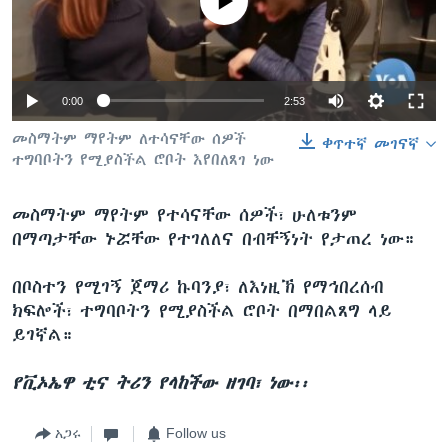
No media source currently available
ቋንቋዎች
0:00
2:53
መስማትም ማየትም ለተሳናቸው ሰዎች
ቀጥተኛ መገናኛ
ተግባቦትን የሚያስችል ሮቦት እየበለጸገ ነው
መስማትም ማየትም የተሳናቸው ሰዎች፣ ሁለቱንም
በማጣታቸው ኑሯቸው የተገለለና በብቸኝነት የታጠረ ነው።
በቦስተን የሚገኝ ጀማሪ ኩባንያ፣ ለእነዚኽ የማኅበረሰብ
ክፍሎች፣ ተግባቦትን የሚያስችል ሮቦት በማበልጸግ ላይ
ይገኛል።
የቪኦኤዋ ቲና ትሪን የላከችው ዘገባ፣ ነው፡፡
አጋሩ
Follow us