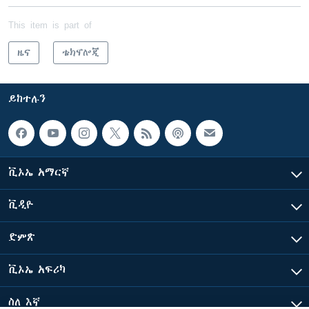
This item is part of
ዜና
ቴክኖሎጂ
ይከተሉን
ቪኦኤ አማርኛ
ቪዲዮ
ድምጽ
ቪኦኤ አፍሪካ
ስለ እኛ