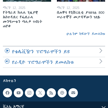
ማርች 12, 2025
ማርች 12, 2025
የትግራይ ክልል ጊዜያዊ
በሐዋሳ ዩኒቨርሲቲ ያገለገሉ 800
አስተዳደር የፌደራል
ሠራተኞች መታዳቸውን ገለጹ
መንግሥቱን ጣልቃ ገብነት
ጠየቀ
ሁሉንም ክፍሎች ይመልከቱ
የቴሌቪዥን ፕሮግራሞችን ይዩ
የራዲዮ ፕሮግራሞችን ይመልከቱ
ይከተሉን
ቪኦኤ አማርኛ