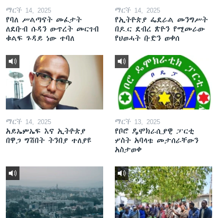
ማርች 14, 2025
ማርች 14, 2025
የባለ ሥልጣናት መፈታት
የኢትዮጵያ ፌደራል መንግሥት
ለደቡብ ሱዳን ውጥረት መርገብ
በዶ.ር ደብረ ጽዮን የሚመራው
ቁልፍ ጉዳይ ነው ተባለ
የህወሓት ቡድን ወቀሰ
ማርች 14, 2025
ማርች 13, 2025
አይኤምኤፍ እና ኢትዮጵያ
የቦሮ ዴሞክራሲያዊ ፓርቲ
በዋጋ ግሽበት ትንበያ ተለያዩ
ሦስት አባላቱ መታሰራቸውን
አስታወቀ