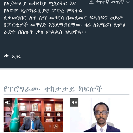
ቀጥተኛ መገናኛ
የኢትዮጵያ መከላከያ ሚኒስትር እና
የኦሮሞ ዴሞክራሲያዊ ፓርቲ ምክትል
ሊቀመንበር አቶ ለማ መገርሳ በመደመር ፍልስፍና ወይም
ቋንቋዎች
በፓርቲዎች መዋሃድ እንደማይስማሙ ዛሬ ለአሜሪካ ድምፅ
ራድዮ በሰጡት ቃለ ምልልስ ገልፀዋል፡፡
አጋሩ
የፕሮግራሙ ተከታታይ ክፍሎች