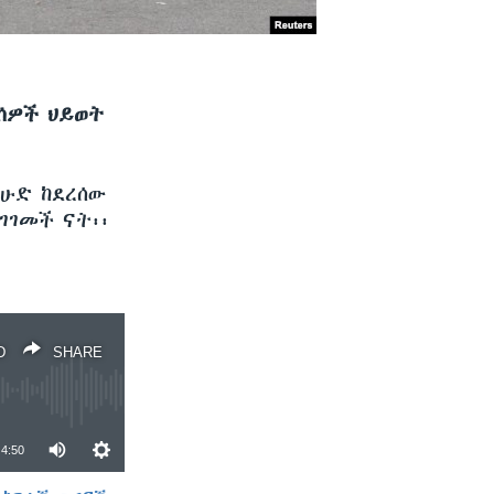
 ሰዎች ህይወት
ዕሁድ ከደረሰው
ገገመች ናት፡፡
D
SHARE
4:50