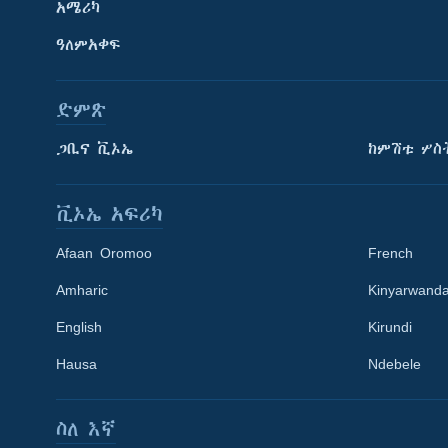
አሜሪካ
ዓለምአቀፍ
ድምጽ
ጋቢና ቪኦኤ
ከምሽቱ ሦስ
ቪኦኤ አፍሪካ
Afaan Oromoo
French
Amharic
Kinyarwand
English
Kirundi
Learning English
Hausa
Ndebele
ይከተሉን
ስለ እኛ