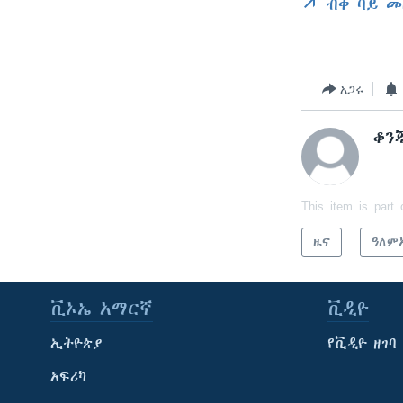
ብቅ ባይ መ
አጋሩ
ቆን
This item is part 
ዜና
ዓለም
ቪኦኤ አማርኛ
ቪዲዮ
ኢትዮጵያ
የቪዲዮ ዘገባ
አፍሪካ