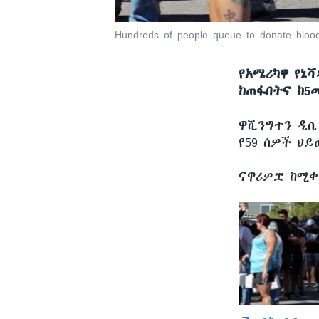
Hundreds of people queue to donate bloo
የአሜሪካዋ የኔቫ
ከጠፋበትና ከ5መ
ዋሺንግተን ዲ
የ59 ሰዎች ህይ
ናዋሪዎቿ ከሚቀ