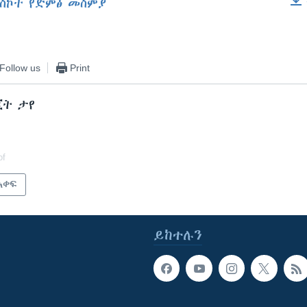
ስኮት የድምፅ መስምያ
EMBED
Follow us
Print
ጂት ታየ
of
አቀፍ
ይከተሉን