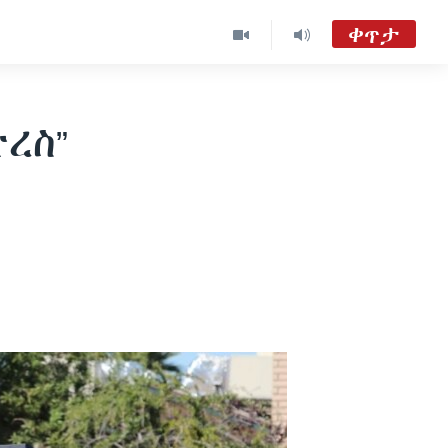
ቀጥታ
ከምሽቱ 3:00 የአማርኛ ዜና
TVMC09
ረስ”
ሐሙስ፡-ከምሽቱ ሦስት ሰዓት የአማርኛ ዜና
VOA Amharic Audio Tube