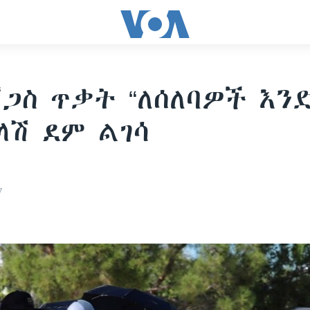
ቬጋስ ጥቃት “ለሰለባዎች እንድ
ላሽ ደም ልገሳ
7