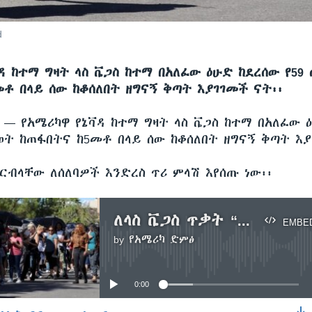
d
ዳ ከተማ ግዛት ላስ ቬጋስ ከተማ በአለፈው ዕሁድ ከደረሰው የ59
ቶ በላይ ሰው ከቆሰለበት ዘግናኝ ቅጣት እያገገመች ናት፡፡
ሲ —
የአሜሪካዋ የኔቫዳ ከተማ ግዛት ላስ ቬጋስ ከተማ በአለፈው 
ወት ከጠፋበትና ከ5መቶ በላይ ሰው ከቆሰለበት ዘግናኝ ቅጣት እያ
ርብላቸው ለሰለባዎች እንድረስ ጥሪ ምላሽ እየሰጡ ነው፡፡
ለላስ ቬጋስ ጥቃት “ለሰለባዎች እንድረስ” ጥሪ ምላሽ ደም ልገሳ
EMBE
by
የአሜሪካ ድምፅ
No media source currently available
0:00