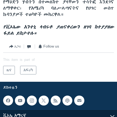
የማዕድን ሃብትን በተመለከተ ያላቸውን ተሳትፎ እንደገና
ለማዋቀር፣ የአሜሪካ ባለሥልጣናትና የሀገር ውስጥ
ኩባንያዎች ተወካዮች መክረዋል።
የቪኦኤው አንተኒ ላብሩቶ ያጠናቀረውን ዘገባ ከተያያዘው
ፋይል ይከታተሉ።
አጋሩ
Follow us
This item is part of
ዜና
አፍሪካ
ይከተሉን
ቪኦኤ አማርኛ