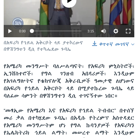
No media source currently available
ቋንቋዎች
Auto
0:00
3:15
240p
በአፍሪካ የኅይል አቅርቦት ላይ ያተኮረውና
ቀጥተኛ መገናኛ
በዋሽንግተን ዲሲ የተካሔደው ጉባኤ
360p
480p
የአሜሪካ መንግሥት ባለሥልጣናት፣ የአፍሪካ ምኒስትሮች፣
Auto
240p
360p
480p
ኢንቨስተሮች፣ የግል ገንዘብ አበዳሪዎች፣ እንዲሁም
720p
የአገልግሎትና የቴክኖሎጂ አቅራቢዎች ዓመታዊ ለሆነውና
720p
1080p
1080p
በአፍሪካ የኅይል አቅርቦት ላይ በሚያተኩረው ጉባኤ ላይ
ባለፈው ሳምንት በዋሽንግተን ዲሲ ተገናኝተው ነበር።
“መፃኢው የአሜሪካ እና የአፍሪካ የኅይል ትብብር” በተሰኘ
መሪ ቃል በተካሄደው ጉባኤ፣ በአዲሱ የትረምፕ አስተዳደር
የአሜሪካ መንግሥትም ሆነ የግል ኩባንያዎች የአፍሪካን
የኤሌክትሪክ ኅይል ልማት፣ መሠረተ ልማት እንዲሁም