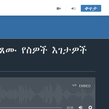
ቀጥታ
ፈጸሙ የስዎች እገታዎች
EMBED
able
10:15