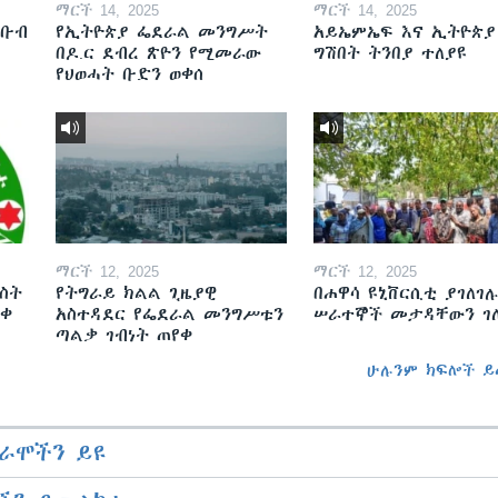
ማርች 14, 2025
ማርች 14, 2025
ደቡብ
የኢትዮጵያ ፌደራል መንግሥት
አይኤምኤፍ እና ኢትዮጵያ
በዶ.ር ደብረ ጽዮን የሚመራው
ግሽበት ትንበያ ተለያዩ
የህወሓት ቡድን ወቀሰ
ማርች 12, 2025
ማርች 12, 2025
ስት
የትግራይ ክልል ጊዜያዊ
በሐዋሳ ዩኒቨርሲቲ ያገለገሉ
ወቀ
አስተዳደር የፌደራል መንግሥቱን
ሠራተኞች መታዳቸውን ገ
ጣልቃ ገብነት ጠየቀ
ሁሉንም ክፍሎች ይ
ራሞችን ይዩ