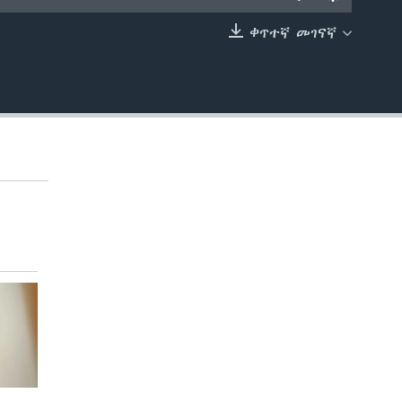
ቀጥተኛ መገናኛ
EMBED