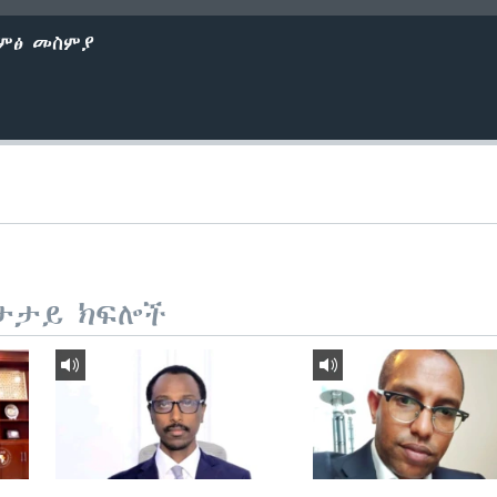
ድምፅ መስምያ
ታታይ ክፍሎች