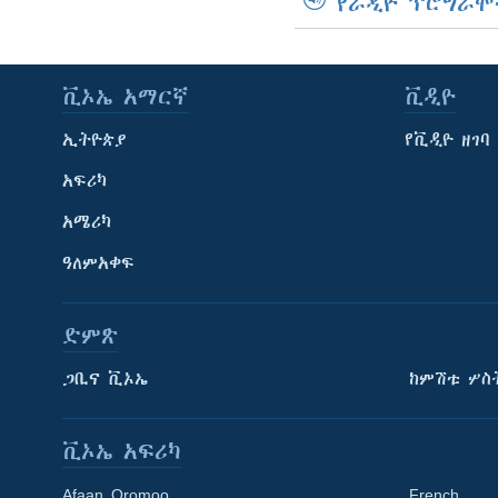
የራዲዮ ፕሮግራሞ
ቪኦኤ አማርኛ
ቪዲዮ
ኢትዮጵያ
የቪዲዮ ዘገባ
አፍሪካ
አሜሪካ
ዓለምአቀፍ
ድምጽ
ጋቢና ቪኦኤ
ከምሽቱ ሦስ
ቪኦኤ አፍሪካ
Afaan Oromoo
French