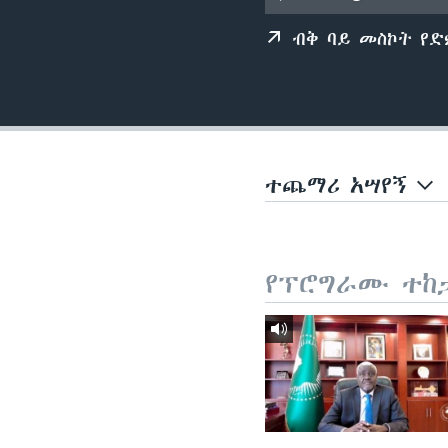
ብቅ ባይ መስኮት የ
ተጨማሪ አሣየኝ
የፕሮግራሙ ተከ