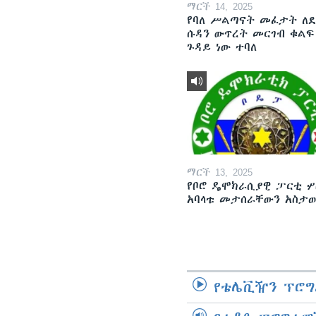
ማርች 14, 2025
የባለ ሥልጣናት መፈታት ለ
ሱዳን ውጥረት መርገብ ቁልፍ
ጉዳይ ነው ተባለ
ማርች 13, 2025
የቦሮ ዴሞክራሲያዊ ፓርቲ ሦ
አባላቱ መታሰራቸውን አስታ
የቴሌቪዥን ፕሮግ