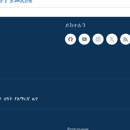
ችን ይመልከቱ
ይከተሉን
ት ሰዓት የአማርኛ ዜና
Portuguese