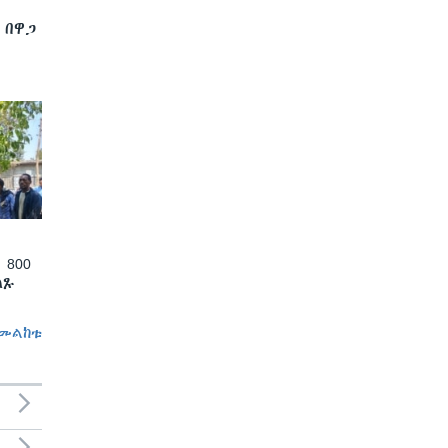
 በዋጋ
 800
ለጹ
መልከቱ