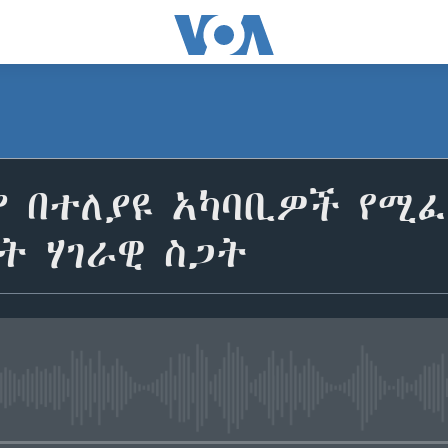
 በተለያዩ አካባቢዎች የሚ
ት ሃገራዊ ስጋት
No media source currently avail