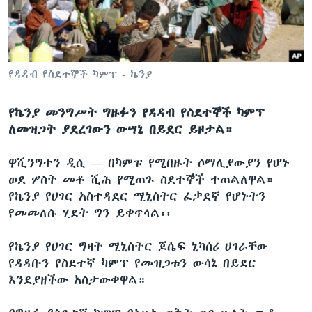
ቋንቋዎች
የዳዳብ የስደተኞች ካምፕ - ኬንያ
የኬንያ መንግሥት ግዙፉን የዳዳብ የስደተኞች ካምፕ
ለመዝጋት ያደረገውን ውሣኔ በይደር ይዞታል።
ዋሺንግተን ዲሲ —
በካምፑ የሚበዙት ሶማሊያውያን የሆኑ
ወደ ሦስት መቶ ሺሕ የሚጠጉ ስደተኞች ተጠልለዋል።
የኬንያ የሀገር አስተዳደር ሚኒስትር ፈቃደኛ የሆኑትን
የመመለሱ ሂደት ግን ይቀጥላል፡፡
የኬንያ የሀገር ግዛት ሚኒስትር ጆሴፍ ኒካሰሪ ሀገራቸው
የዳዳቡን የስደተኛ ካምፕ የመዝጋቱን ውሳኔ በይደር
እንደያዘችው አስታውቀዋል።