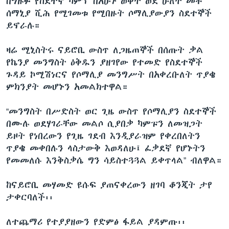
በግዙፉ የስደተኛ ካምፕ በአሁኑ ወቅት ወደ ሁለት መቶ
ሰማኒያ ሺሕ የሚገመቱ የሚበዙት ሶማሊያውያን ስደተኞች
ይኖራሉ።
ዛሬ ሚኒስትሩ ናይሮቢ ውስጥ ለጋዜጠኞች በሰጡት ቃል
የኬንያ መንግስት ዕቅዱን ያዘገየው የተመድ የስደተኞች
ጉዳይ ኮሚሽነርና የሶማሊያ መንግሥት በአቀረቡለት ጥያቄ
ምክንያት መሆኑን አመልክተዋል።
“መንግስት በሥድስት ወር ጊዜ ውስጥ የሶማሊያን ስደተኞች
በሙሉ ወደሃገራቸው መልሶ ሲያበቃ ካምፑን ለመዝጋት
ይዞት የነበረውን የጊዜ ገደብ እንዲያራዝም የቀረበለትን
ጥያቄ መቀበሉን ላስታውቅ እወዳለሁ፤ ፈቃደኛ የሆኑትን
የመመለሱ እንቅስቃሴ ግን ሳይስተጓጓል ይቀጥላል” ብለዋል።
ከናይሮቢ መሃመድ ዩሱፍ ያጠናቀረውን ዘገባ ቆንጂት ታየ
ታቀርባለች፡፡
ለተጨማሪ የተያያዘውን የድምፅ ፋይል ያዳምጡ፡፡