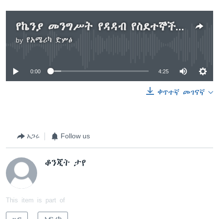
የኬንያ መንግሥት የዳዳብ የስደተኞች ካምፕ ለመዝጋት አዘገየ
by
የአሜሪካ ድምፅ
No media source currently available
0:00
4:25
ቀጥተኛ መገናኛ
አጋሩ
Follow us
ቆንጂት ታየ
This item is part of