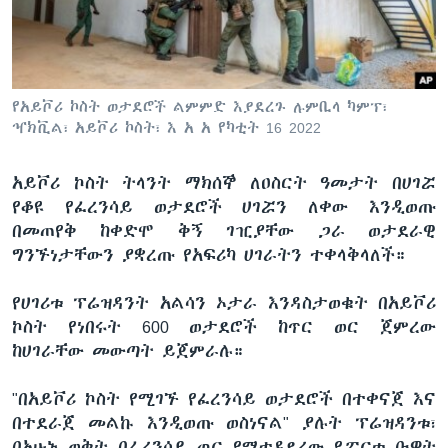
ቋንቋዎች
የአይቮሪ ኮስት ወታደሮች ልምምድ እያደረጉ ሉምቢላ ካምፕ፣
ዣክቪል፣ አይቮሪ ኮስት፣ እ አ አ የካቲት 16 2022
አይቮሪ ኮስት ትላንት ማክሰኞ ለዐስርት ዓመታት በሀገሯ
የቆዩ የፈረንሳይ ወታደሮች ሀገሯን ለቀው እንዲወጡ
በመጠየቅ ከቀድሞ ቅኝ ገዢያቸው ጋራ ወታደራዊ
ግንኙነታቸውን ያቋረጡ የአፍሪካ ሀገራትን ተቀላቅላለች።
የሀገሪቱ ፕሬዝዳንት አልሳን ኦታራ እንዳስታወቁት በአይቮሪ
ኮስት የነበሩት 600 ወታደሮች ከጥር ወር ጀምረው
ከሀገራቸው መውጣት ይጀምራሉ።
"በአይቮሪ ኮስት የሚገኙ የፈረንሳይ ወታደሮች በተቀናጀ እና
በተደራጀ መልኩ እንዲወጡ ወስነናል" ያሉት ፕሬዝዳንቱ፣
በአሁኑ ወቅት በፈረንሳይ ጦር የሚተዳደረው የፖርቱ ቡዌት