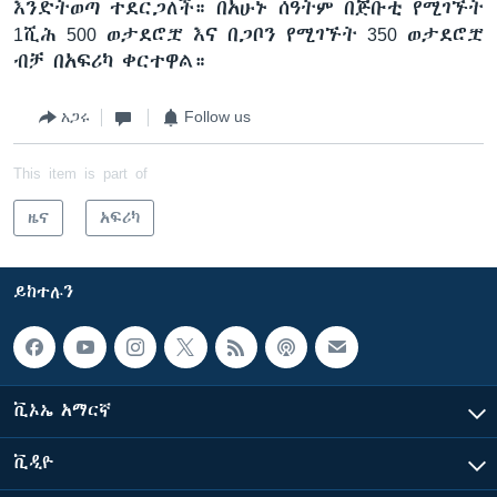
እንድትወጣ ተደርጋለች። በአሁኑ ሰዓትም በጅቡቲ የሚገኙት
1ሺሕ 500 ወታደሮቿ እና በጋቦን የሚገኙት 350 ወታደሮቿ
ብቻ በአፍሪካ ቀርተዋል።
አጋሩ
Follow us
This item is part of
ዜና
አፍሪካ
ይከተሉን
ቪኦኤ አማርኛ
ቪዲዮ