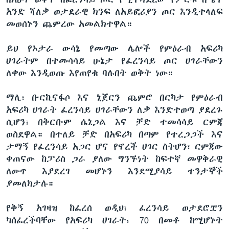
አንድ ሻለቃ ወታደራዊ ክንፍ ለአይፎሪያን ጦር እንዲተላለፍ
መወሰኑን ጨምረው አመልክተዋል።
ይህ የኦታራ ውሳኔ የመጣው ሌሎች የምዕራብ አፍሪካ
ሀገራትም በተመሳሳይ ሁኔታ የፈረንሳይ ጦር ሀገራቸውን
ለቀው እንዲወጡ እየጠየቁ ባሉበት ወቅት ነው።
ማሊ፣ ቡርኪናፋሶ እና ኒጀርን ጨምሮ በርካታ የምዕራብ
አፍሪካ ሀገራት ፈረንሳይ ሀገራቸውን ለቃ እንድተወጣ ያደረጉ
ሲሆን፣ በቅርቡም ሴኔጋል እና ቻድ ተመሳሳይ ርምጃ
ወስደዋል። በተለይ ቻድ በአፍሪካ በጣም የተረጋጋች እና
ታማኝ የፈረንሳይ አጋር ሆና የኖረች ሀገር ስትሆን፣ ርምጃው
ቀጠናው ከፓሪስ ጋራ ያለው ግንኙነት ከፍተኛ መዋቅራዊ
ለውጥ እያደረገ መሆኑን እንደሚያሳይ ተንታኞች
ያመለክታሉ።
የቅኝ አገዛዝ ከፈረሰ ወዲህ፣ ፈረንሳይ ወታደሮቿን
ካሰፈረችባቸው የአፍሪካ ሀገራት፣ 70 በመቶ ከሚሆኑት