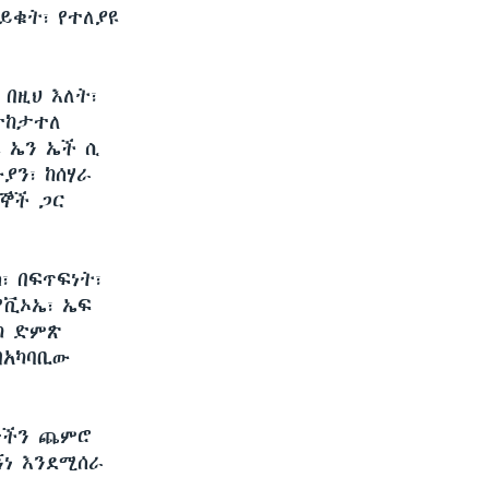
ይቁት፣ የተለያዩ
በዚህ እለት፣
ተከታተለ
ዩ ኤን ኤች ሲ
ያን፣ ከሰሃራ
ተኞች ጋር
፣ በፍጥፍነት፣
የቪኦኤ፣ ኤፍ
ካ ድምጽ
በአካባቢው
ቃዮችን ጨምሮ
ኝነ እንደሚሰራ