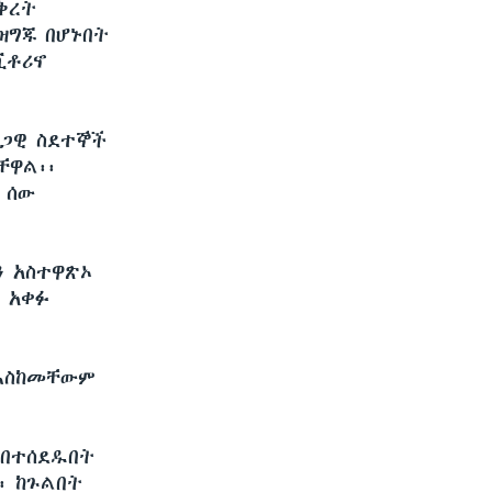
ቅረት
 ዝግጁ በሆኑበት
ቪቶሪኖ
ህጋዊ ስደተኞች
ቸዋል፡፡
 ሰው
ን አስተዋጽኦ
ም አቀፉ
 እስከመቸውም
 በተሰደዱበት
፡ ከጉልበት