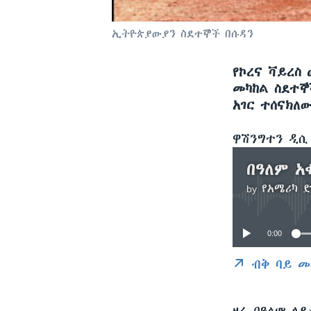
ኢትዮጵያውያን ስደተኞች በሱዳን
የኮረና ቫይረስ 
መካከል ስደተኞ
አገር ተሰናክለው
ዋሽንግተን ዲ
by
የአሜሪካ 
0:00
ብቅ ባይ መ