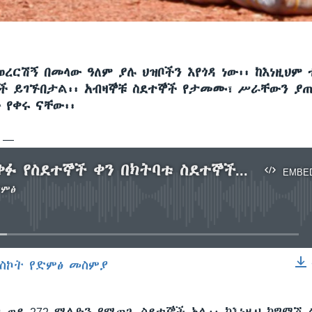
ወረርሽኝ በመላው ዓለም ያሉ ህዝቦችን እየጎዳ ነው፡፡ ከእነዚህም
ች ይገኙበታል፡፡ አብዛኞቹ ስደተኞች የታመሙ፣ ሥራቸውን ያ
 የቀሩ ናቸው፡፡
ሲ —
በዓለም አቀፉ የስደተኞች ቀን በክትባቱ ስደተኞችም ይታሰቡ
EMBE
ድምፅ
No media source currently available
ስኮት የድምፅ መስምያ
EMBED