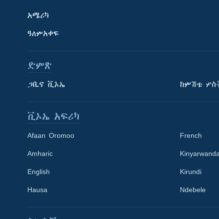
አሜሪካ
ዓለምአቀፍ
ድምጽ
ጋቢና ቪኦኤ
ከምሽቱ ሦስ
ቪኦኤ አፍሪካ
Afaan Oromoo
French
Amharic
Kinyarwand
English
Kirundi
Learning English
Hausa
Ndebele
ይከተሉን