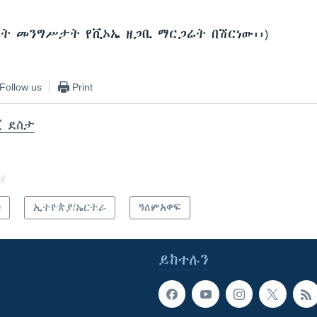
በሩት መንግሥታት የቪኦኤ ዘጋቢ ማርጋሬት በሽርነው፡፡)
Follow us
Print
ጀ ደስታ
of
ካ
ኢትዮጵያ/ኤርትራ
ዓለምአቀፍ
ይከተሉን