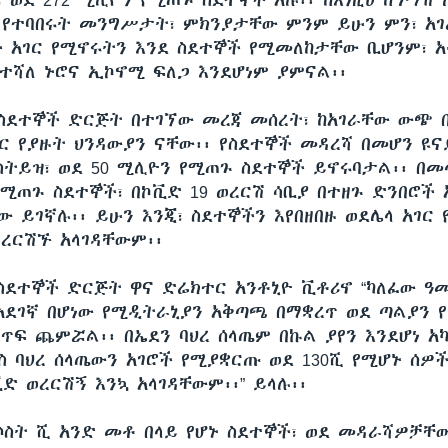
፣ ወደ 272 ሚሊዮን የሚጠጉ ስደተኞች አሉ፡፡ ከእነዚህ ከግማሽ 
 የተባበሩት መንግሥታት፣ ምክንያታቸው ምንም ይሁን ምን፣ አ
 አገር የሚኖሩትን እንደ ስደተኞች የሚመለከታቸው ቢሆንም፣ 
ተሻለ ኑሮና ኢኮኖሚ ፍለጋ እንደሆነም ያምናል፡፡
የስደተኞች ድርጅት በተገኘው መረጃ መሰረት፣ ከአገራቸው ውጭ 
ር የያዙት ህንዳውያን ናቸው፡፡ የስደተኞች መዳረሻ በመሆን ዩ
ስትይዝ፣ ወደ 50 ሚሊዮን የሚጠጉ ስደተኞች ይኖሩባታል፡፡ በመ
ሚጠጉ ስደተኞች፣ በኮቪድ 19 ወረርሽ ሳቢያ በተዘጉ ድንበሮች 
 ይገኛሉ፡፡ ይሁን እንጂ፣ ስደተኞችን እየበዘበዙ ወደሌላ አገር
ወረርሽኙ አላገዳቸውም፡፡
የስደተኞች ድርጅት ዋና ድሬክተር አንቶኒዮ ቪቶሪኖ “ካለፈው ዓ
 አደገኛ በሆነው የሚዲትራኒያን አቅጣጫ በማቋረጥ ወደ ጣልያን 
እጥፍ ጨምሯል፡፡ በኤደን ባህረ ሰላጤም በኩል ያየን እንደሆነ አ
ስ ባህረ ሰላጤውን አገሮች የሚያቋርጡ ወደ 130ሺ የሚሆኑ ሰዎች
ድ ወረርሽኝ እንኳ አላገዳቸውም፡፡” ይላሉ፡፡
ከሶስት ሺ አንድ መቶ በላይ የሆኑ ስደተኞች፣ ወደ መዳራሻዎቻቸ