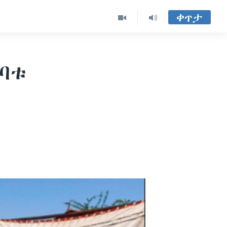
ቀጥታ
ትባቱ