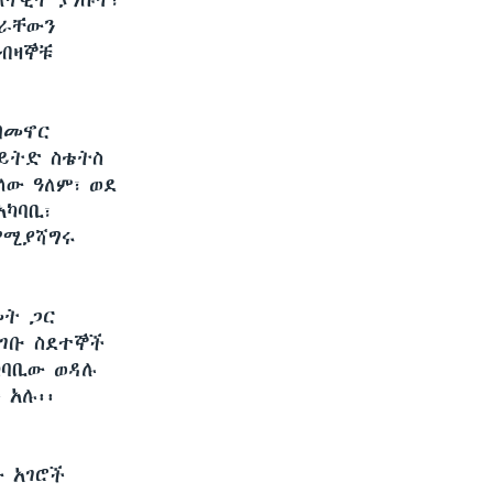
ለጥቂት ያነሱት፣
ገራቸውን
አብዛኞቹ
በመኖር
ናይትድ ስቴትስ
ላው ዓለም፣ ወደ
አካባቢ፣
 የሚያሻግሩ
መት ጋር
የገቡ ስደተኞች
ካባቢው ወዳሉ
 አሉ፡፡
ው አገሮች