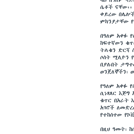
ዛሬ በዓለም ላይ
ሴቶች ናቸው፡፡
ቀይረው በሌሎች
ምክንያታቸው የ
በዓለም አቀፉ 
ከፍተኛውን ቁጥ
ትልቁን ድርሻ 
ሶስት ሚሊዮን የ
በያሉበት ታግተው
ወንጀለኞችን፣ 
የዓለም አቀፉ 
ሲነጻጸር እጅግ
ቁጥር በአራት 
አገሮች ለመድረ
የተከሰተው የኮቪ
በዚህ ዓመት፣ 