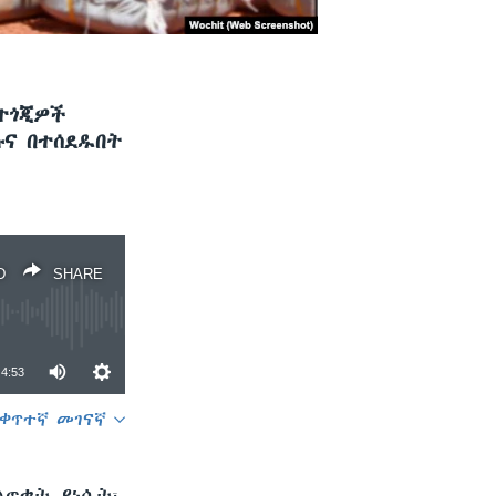
 ተጎጂዎች
ጡና በተሰደዱበት
D
SHARE
4:53
ቀጥተኛ መገናኛ
SHARE