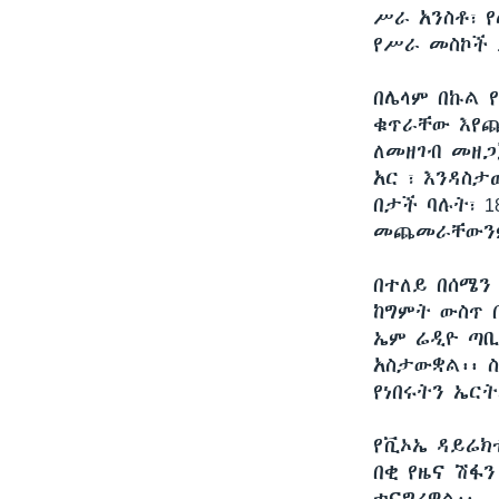
ሥራ አንስቶ፣ 
የሥራ መስኮች 
በሌላም በኩል የ
ቁጥራቸው እየጨ
ለመዘገብ መዘጋ
አር ፣ እንዳስ
በታች ባሉት፣ 
መጨመራቸውንም
በተለይ በሰሜን 
ከግምት ውስጥ 
ኤም ሬዲዮ ጣቢ
አስታውቋል፡፡ 
የነበሩትን ኤር
የቪኦኤ ዳይሬክ
በቂ የዜና ሽፋ