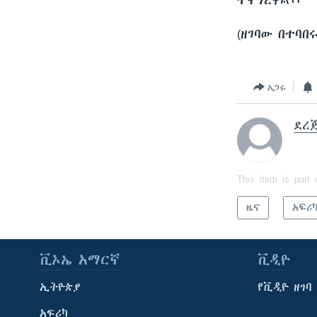
ተናግረዋል፡፡
(ዘገባው በተባ
አጋሩ
ደረ
This item is part 
ዜና
አፍሪ
ቪኦኤ አማርኛ
ቪዲዮ
ኢትዮጵያ
የቪዲዮ ዘገባ
አፍሪካ