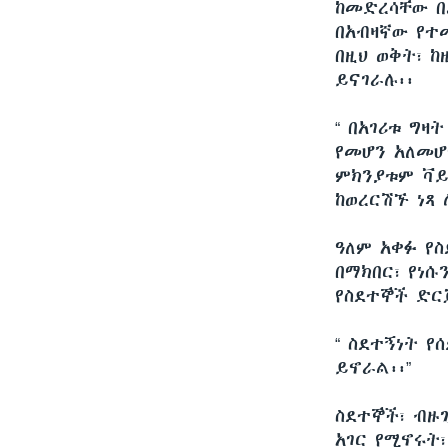
ከመድረሳቸው በ
በአብዛኛው የተመ
በዚህ ወቅት፣ 
ይናገራሉ፡፡
“ በአገሪቱ ግ
የመሆን አለመሆ
ምክንያቱም ቫይ
ከወረርሽኙ ነጻ 
ዓለም አቀፉ የ
በማክበር፣ የነሱ
የስደተኞች ድር
“ ስደተኝነት 
ይኖራል፡፡”
ስደተኞች፣ ብዙ
አገር የሚኖሩት