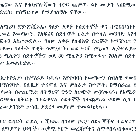
የጤናው እና የቴክኖሎጂውን ዘርፍ ጨምሮ፣ ልዩ ሙያን እስከሚጠ
ድረስ፣ ተሰማርተው የሚያገለግሉ ናቸው፡፡
አሜሪካ ድምጽ/ቪኦኤ፣ ዓለም አቀፉ የስደተኞች ቀን በሚከበርበት 
መረ የመጣውን፣ የአፍሪካ ስደተኞች ሁኔታ በተሻለ መንገድ እየ
ጀቱን አስታውቋል፡፡ ዓለም አቀፉ የሰብአዊ ድርጅት ኮሚሽነር፣ 
ታወቀው፣ ባለፉት ጥቂት ሳምንታት፣ ወደ 50ሺ የሚጠጉ ኢትዮጵያው
18 ሚሊዮን ስደተኞችና ወደ 80 ሚሊዮን ከሚጠጉት የዐለም ስደ
 አመልክቷል፡፡
ኢትዮጵያ፣ በትግራይ ክልል፣ እየተባባሰ የመጣውን ሰብአዊ ቀውስ
በማስገባት፣ ከሊቢያ ትሪፖሊ እና ምስራታ ከተሞች፣ ከሚሰራጩ 
ያዎች በተጨማሪ፣ በትግርኛ ቋንቋ ስርጭት መጀመሩን፣ የአሜሪ
ስርጭቱ፣ በቅርቡ ከተፈቀናሉ ስደተኞች በተጨማሪ፣ ቀደም ሲሉ 
ትራውያንንም ታሳቢ ያደረገ መሆኑም ተመልክቷል፡፡
ተር ሮበርት ሬይሊ ፣ ቪኦኤ፣ በዓለም ዙሪያ ስደተኞችና ተፈና
ን ለማያገኙ ህዝቦች፣ ጠቃሚ የሆኑ መረጃዎችን ለማቀበል፣በቁጠር