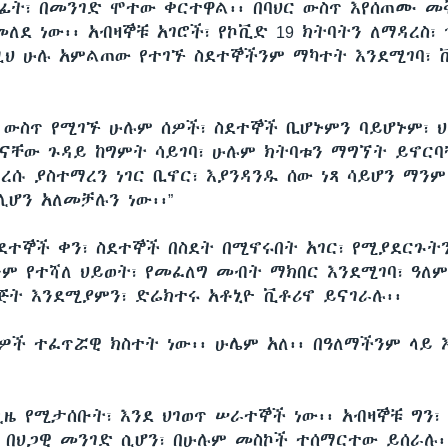
ፊት፣ በመንገድ ሞተው ቀርተዋል፡፡ በባህር ውስጥ እየሰጠሙ መ
ለደ ነው፡፡ አብዛኞቹ አገሮች፣ የኮቪድ 19 ክትባትን ለማዳረስ፣
ከዚህ ሁሉ አምልጠው የተገኙ ስደተኞችንም ማካተት እንደሚገባ፣ 
ዛት ውስጥ የሚገኙ ሁሉም ሰዎች፣ ስደተኞች ቢሆኑምን ባይሆኑም፣ 
ናቸው ጉዳይ ከግምት ሳይገባ፣ ሁሉም ክትባቱን ማግኘት ይኖርባ
ረሱ ያስተማረን ነገር ቢኖር፣ እያንዳንዱ ሰው ነጻ ሳይሆን ማንም
ሊሆን አለመቻሉን ነው፡፡”
ስደተኞች ቀን፣ ስደተኞች በስደት በሚኖሩበት አገር፣ የሚያደርጉት
ንም የተሻለ ህይወት፣ የመፈለግ መብት ማክበር እንደሚገባ፣ ዓለ
ጅት እንደሚያምን፣ ድሬክተሩ አቶኒዮ ቪቶሪኖ ይናገራሉ፡፡
የሰዎች ተፈጥሯዊ ክስተት ነው፡፡ ሁሌም አለ፡፡ በዓለማችንም ላይ
ጊዜ የሚታሰቡት፣ እንደ ህገወጥ ሠራተኞች ነው፡፡ አብዛኞቹ ግን፣
፣ በህጋዊ መንገድ ሲሆን፣ በሁሉም መስኮች ተሰማርተው ይሰራሉ፡