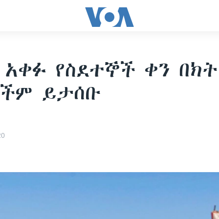
 አቀፉ የስደተኞች ቀን በክ
ኞችም ይታሰቡ
20