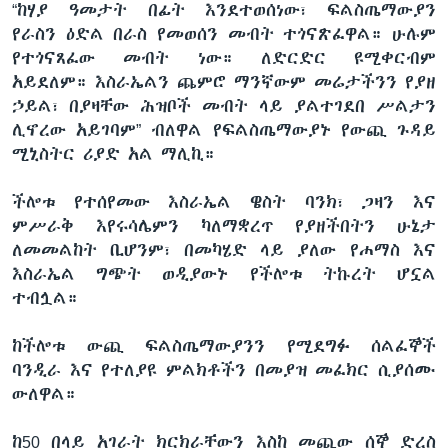
“ከሃያ ዓመታት በፊት እንደተወሰነው፣ ፍልስጤማውያን
የራስን ዕድል በራስ የመወሰን መብት ተጎናጽፈዋል። ሁሉም
የተጎናጸፈው መብት ነው። ለድርድር ዩሚቀርብም
አይደለም። እስራኤልን ጨምሮ ማንኛውም መሬታችንን የያዘ
ኃይል፣ በያዛቸው ሕዝቦች መብት ላይ ያልተገደበ ሥልታን
ሊኖረው አይገባም” ብለዋል የፍልስጤማውያኑ የውጪ ጉዳይ
ሚኒስትር ሪያድ አል ማሊኪ።
ችሎቱ የተሰየመው እስራኤል ዌስት ባንክ፣ ጋዛን እና
ምሥራቅ እየሩሳሌምን ካለማቋረጥ የያዘችበትን ሁኔታ
ለመመልከት ቢሆንም፣ በመካሄድ ላይ ያለው የሐማስ እና
እስራኤል ግጭት ወዲያውኑ የችሎቱ ትኩረት ሆኗል
ተብሏል።
ከችሎቱ ውጪ ፍልስጤማውያንን የሚደግፉ ሰልፈኞች
ባንዲራ እና የተለያዩ ምልክቶችን በመያዝ መፈክር ሲያሰሙ
ውለዋል።
ከ50 በላይ አገራት ክርክራቸውን እስከ መጪው ሰኞ ድረስ