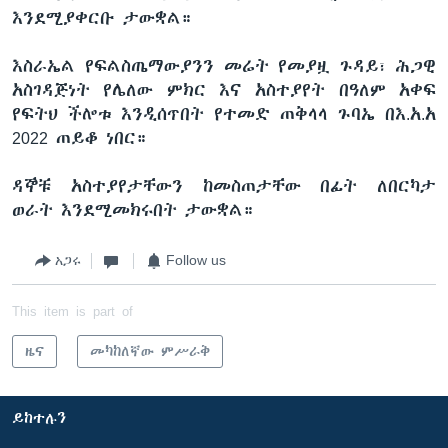
እንደሚያቀርቡ ታውቋል።
እስራኤል የፍልስጤማውያንን መሬት የመያዟ ጉዳይ፣ ሕጋዊ
አስገዳጅነት የሌለው ምክር እና አስተያየት በዓለም አቀፍ
የፍትህ ችሎቱ እንዲሰጥበት የተመድ ጠቅላላ ጉባኤ በእ.አ.አ
2022 ጠይቆ ነበር።
ዳኞቹ አስተያየታቸውን ከመስጠታቸው በፊት ለበርካታ
ወራት እንደሚመክሩበት ታውቋል።
አጋሩ
Follow us
This item is part of
ዜና
መካከለኛው ምሥራቅ
ይከተሉን