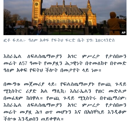
ቋንቋዎች
ፎቶ ፋይል፦ ዓለም አቀፍ የፍትህ ፍርድ ቤት ሄግ፣ ኔዘርላንድስ
እስራኤል ለፍልስጤማውያን አገር ምሥረታ የታሰበውን
መሬት ለ57 ዓመት የመያዟን ሕጋዊነት በተመለከተ በተመድ
ዓለም አቀፍ የፍትህ ችሎት በመታየት ላይ ነው።
በሙግቱ መጀመሪያ ላይ፣ የፍልስጤማውያኑ የውጪ ጉዳይ
ሚኒስትር ሪያድ አል ማሊኪ፣ እስራኤልን የዘር መድልዎ
በመፈጸም ከሰዋል። የውጪ ጉዳይ ሚኒስትሩ በተጨማሪም፣
እስራኤል ለፍልስጤማውያን አገር ምሥረታ የታሰበውን
መሬት መያዟ ሕገ ወጥ መሆኑን እና በአስቸኳይ እንዲቆም
ችሎቱ እንዲወስን ጠይቀዋል።