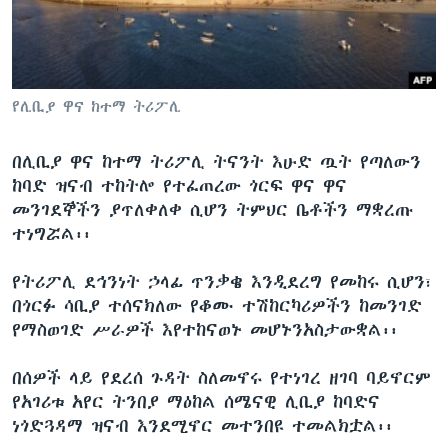
ቋንቋዎች
የሊቢያ ዋና ከተማ ትሪፖሊ
በሊቢያ ዋና ከተማ ትሪፖሊ ትናንት እሁድ ጧት የጣለውን
ከባድ ዝናብ ተከትሎ የተፈጠረው ጎርፍ ዋና ዋና
መንገደኞችን ያጥለቀለቀ ሲሆን ትምህር ቤቶችን ማቋረጡ
ተነግሯል፡፡
የትሪፖሊ ደኅንነት ኃላፊ ጥንቃቄ እንዲደረግ የመከሩ ሲሆን፣
በጎርፉ ሳቢያ ተሰናክለው የቆሙ ተሽከርካሪዎችን ከመንገድ
የማስወገድ ሥራዎች እየተከናወኑ መሆኑንአስታውቋል፡፡
በሰዎች ላይ የደረሰ ጉዳት ስለመኖሩ የተነገረ ዘገባ ባይኖርም
የአገሪቱ አየር ትንበያ ማዕከል ሰሜናዊ ሊቢያ ከባድና
ነጎድጓዳማ ዝናብ እንደሚኖር መተንበዩ ተመልክቷል፡፡