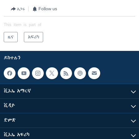
አጋሩ
Follow us
This item is part of
ዜና
አፍሪካ
ይከተሉን
ቪኦኤ አማርኛ
ቪዲዮ
ድምጽ
ቪኦኤ አፍሪካ