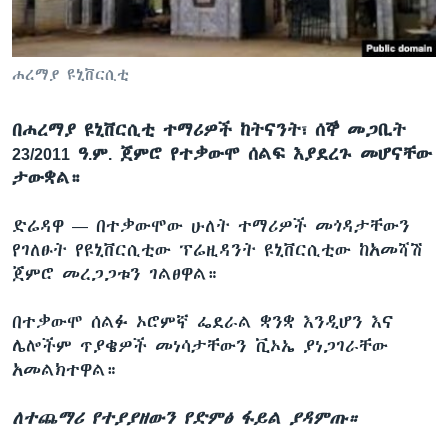
ቋንቋዎች
ሐረማያ ዩኒቨርሲቲ
በሐረማያ ዩኒቨርሲቲ ተማሪዎች ከትናንት፣ ሰኞ መጋቢት
23/2011 ዓ.ም. ጀምሮ የተቃውሞ ሰልፍ እያደረጉ መሆናቸው
ታውቋል።
ድሬዳዋ —
በተቃውሞው ሁለት ተማሪዎች መጎዳታቸውን
የገለፁት የዩኒቨርሲቲው ፕሬዚዳንት ዩኒቨርሲቲው ከአመሻሽ
ጀምሮ መረጋጋቱን ገልፀዋል።
በተቃውሞ ሰልፉ ኦሮምኛ ፌደራል ቋንቋ እንዲሆን እና
ሌሎችም ጥያቄዎች መነሳታቸውን ቪኦኤ ያነጋገራቸው
አመልክተዋል።
ለተጨማሪ የተያያዘውን የድምፅ ፋይል ያዳምጡ።