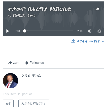
ተቃውሞ በሐረማያ ዩኒቨርሲቲ
by
የአሜሪካ ድምፅ
No media source currently available
0:00
2:16
ቀጥተኛ መገናኛ
አጋሩ
Follow us
አዲስ ቸኮል
This item is part of
ዜና
ኢትዮጵያ/ኤርትራ