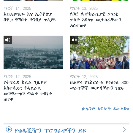
ማርች 14, 2025
ማርች 13, 2025
አይኤምኤፍ እና ኢትዮጵያ
የቦሮ ዴሞክራሲያዊ ፓርቲ
በዋጋ ግሽበት ትንበያ ተለያዩ
ሦስት አባላቱ መታሰራቸውን
አስታወቀ
ማርች 12, 2025
ማርች 12, 2025
የትግራይ ክልል ጊዜያዊ
በሐዋሳ ዩኒቨርሲቲ ያገለገሉ 800
አስተዳደር የፌደራል
ሠራተኞች መታዳቸውን ገለጹ
መንግሥቱን ጣልቃ ገብነት
ጠየቀ
ሁሉንም ክፍሎች ይመልከቱ
የቴሌቪዥን ፕሮግራሞችን ይዩ