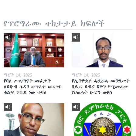
የፕሮግራሙ ተከታታይ ክፍሎች
ማርች 14, 2025
ማርች 14, 2025
የባለ ሥልጣናት መፈታት
የኢትዮጵያ ፌደራል መንግሥት
ለደቡብ ሱዳን ውጥረት መርገብ
በዶ.ር ደብረ ጽዮን የሚመራው
ቁልፍ ጉዳይ ነው ተባለ
የህወሓት ቡድን ወቀሰ