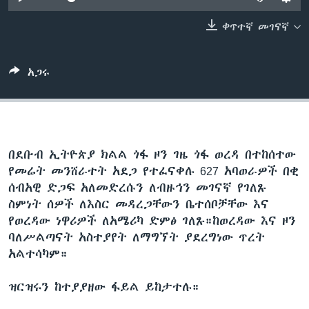
ቀጥተኛ መገናኛ
ቋንቋዎች
አጋሩ
በደቡብ ኢትዮጵያ ክልል ጎፋ ዞን ገዜ ጎፋ ወረዳ በተከሰተው
የመሬት መንሸራተት አደጋ የተፈናቀሉ 627 አባወራዎች በቂ
ሰብአዊ ድጋፍ አለመድረሱን ለብዙኅን መገናኛ የገለጹ
ስምነት ሰዎች ለእስር መዳረጋቸውን ቤተሰቦቻቸው እና
የወረዳው ነዋሪዎች ለአሜሪካ ድምፅ ገለጹ።ከወረዳው እና ዞን
ባለሥልጣናት አስተያየት ለማግኘት ያደረግነው ጥረት
አልተሳካም።
ዝርዝሩን ከተያያዘው ፋይል ይከታተሉ።