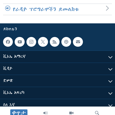
የራዲዮ ፕሮግራሞችን ይመልከቱ
ይከተሉን
ቪኦኤ አማርኛ
ቪዲዮ
ድምጽ
ቪኦኤ አፍሪካ
ስለ እኛ
ቀጥታ