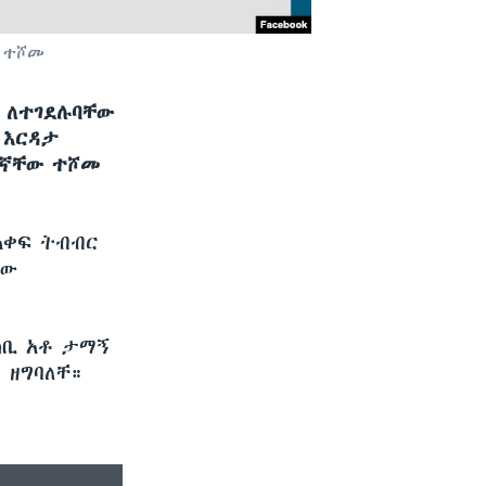
 ተሾመ
 ለተገደሉባቸው
 እርዳታ
ዳኛቸው ተሾመ
አቀፍ ትብብር
ቸው
ሳቢ አቶ ታማኝ
 ዘግባለቸ።