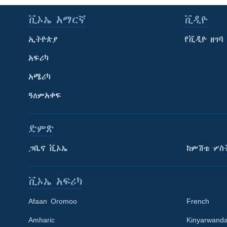
ቪኦኤ አማርኛ
ቪዲዮ
ኢትዮጵያ
የቪዲዮ ዘገባ
አፍሪካ
አሜሪካ
ዓለምአቀፍ
ድምጽ
ጋቢና ቪኦኤ
ከምሽቱ ሦስ
ቪኦኤ አፍሪካ
Afaan Oromoo
French
Amharic
Kinyarwand