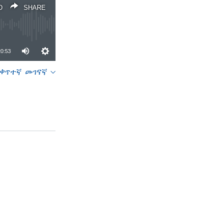
D
SHARE
20:53
ቀጥተኛ መገናኛ
SHARE