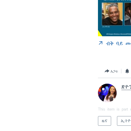
ብቅ ባይ መ
አጋሩ
ጽዮ
This item is part 
ዜና
ኢትዮ