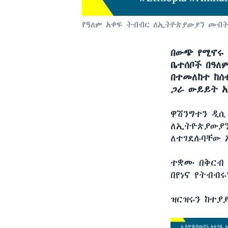
የዓለም አቀፍ ትብብር ለኢትዮጵያውያን መብት
በውጭ የሚኖሩ 
ቤተሰቦች በዓለ
በተመለከተ ከሰ
ጋራ ውይይት አ
ዋሽንግተን ዲ
ለኢትዮጵያውያን
ለተገደሉባቸው 
ተቋሙ በቅርብ 
በየነና የትብብ
ዝርዝሩን ከተያ