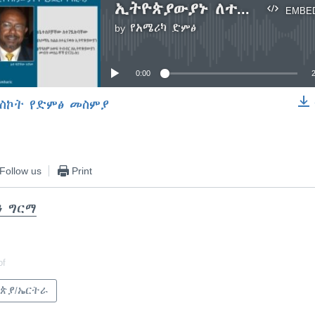
ኢትዮጵያውያኑ ለተጎዱ ኢትዮጵያውያን የሚያደርጉት እርዳታ
EMBE
by
የአሜሪካ ድምፅ
No media source currently available
0:00
ስኮት የድምፅ መስምያ
EMBED
Follow us
Print
ን ግርማ
of
ጵያ/ኤርትራ