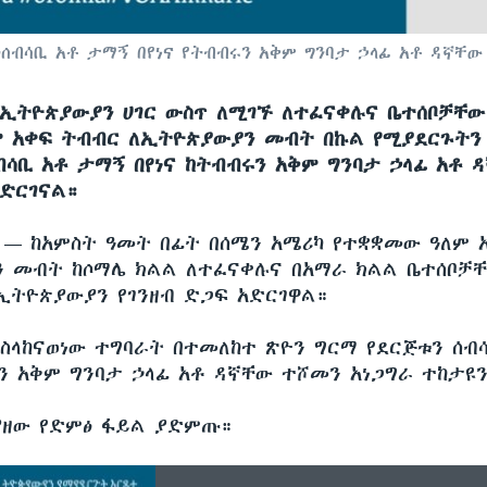
ሰብሳቢ አቶ ታማኝ በየነና የትብብሩን አቅም ግንባታ ኃላፊ አቶ ዳኛቸው
ኢትዮጵያውያን ሀገር ውስጥ ለሚገኙ ለተፈናቀሉና ቤተሰቦቻቸው
ም አቀፍ ትብብር ለኢትዮጵያውያን መብት በኩል የሚያደርጉትን
ብሳቢ አቶ ታማኝ በየነና ከትብብሩን አቅም ግንባታ ኃላፊ አቶ 
ድርገናል።
ሲ —
ከአምስት ዓመት በፊት በሰሜን አሜሪካ የተቋቋመው ዓለም 
 መብት ከሶማሌ ክልል ለተፈናቀሉና በአማራ ክልል ቤተሰቦቻ
ኢትዮጵያውያን የገንዘብ ድጋፍ አድርገዋል።
ስላከናወነው ተግባራት በተመለከተ ጽዮን ግርማ የደርጅቱን ሰብ
ሩን አቅም ግንባታ ኃላፊ አቶ ዳኛቸው ተሾመን አነጋግራ ተከታዩን
ያዘው የድምፅ ፋይል ያድምጡ።