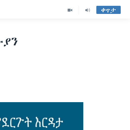
ቀጥታ
ውያን