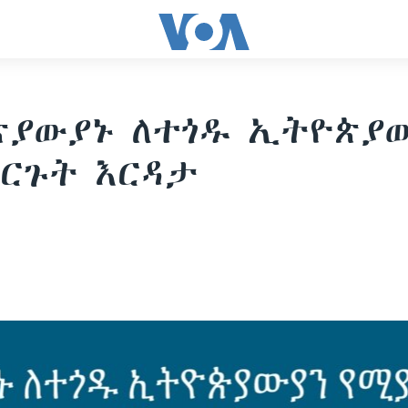
ጵያውያኑ ለተጎዱ ኢትዮጵያ
ርጉት እርዳታ