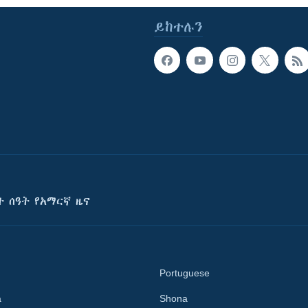
ይከተሉን
ት ሰዓት የአማርኛ ዜና
Portuguese
a
Shona