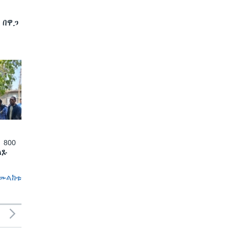
 በዋጋ
 800
ለጹ
መልከቱ