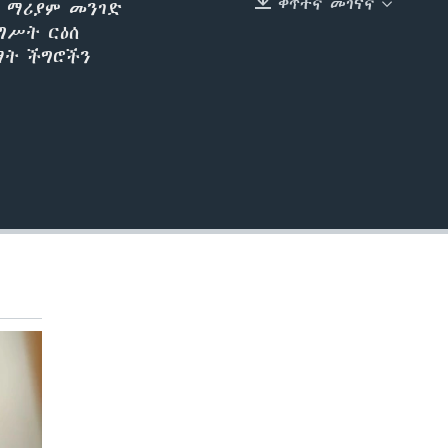
ቀጥተኛ መገናኛ
ን ማሪያም መንገድ
EMBED
ግሥት ርዕሰ
ማት ችግሮችን