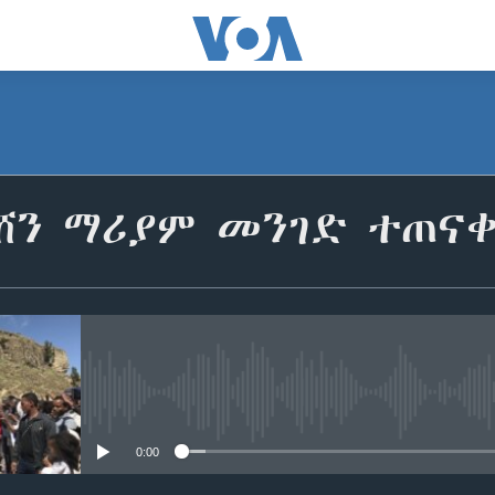
ሸን ማሪያም መንገድ ተጠና
No media source currently avail
0:00