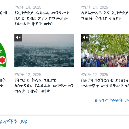
ማርች 14, 2025
ማርች 14, 2025
ደቡብ
የኢትዮጵያ ፌደራል መንግሥት
አይኤምኤፍ እና ኢትዮጵያ
በዶ.ር ደብረ ጽዮን የሚመራው
ግሽበት ትንበያ ተለያዩ
የህወሓት ቡድን ወቀሰ
ማርች 12, 2025
ማርች 12, 2025
ስት
የትግራይ ክልል ጊዜያዊ
በሐዋሳ ዩኒቨርሲቲ ያገለገሉ
ወቀ
አስተዳደር የፌደራል መንግሥቱን
ሠራተኞች መታዳቸውን ገ
ጣልቃ ገብነት ጠየቀ
ሁሉንም ክፍሎች ይ
ራሞችን ይዩ