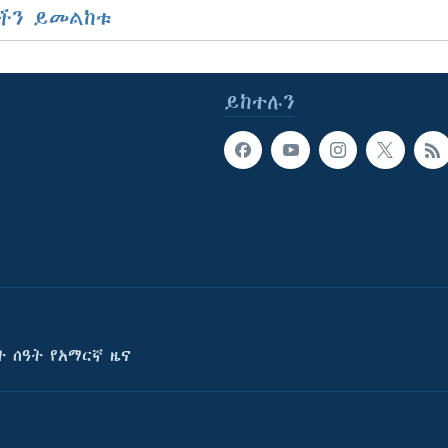
ችን ይመልከቱ
ይከተሉን
ት ሰዓት የአማርኛ ዜና