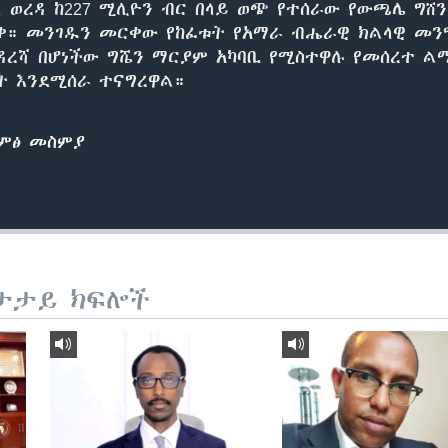
ል ወረዳ ከ227 ሚሊዮን ብር በላይ ወጭ የተሰራው የውጫሌ ግሸ
ቀ። መንገዱን መርቀው የከፈቱት የአማራ ብሔራዊ ክልላዊ መን
ረሻ በሆነችው ግሼን ማርያም አካባቢ የሚስተዋሉ የመሰረተ ል
ት እንደሚሰራ ተናግረዋል።
ድምፅ መስምያ
ታታይ ክፍሎች