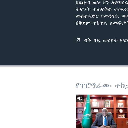
በደቡብ ወሎ ዞን አምባሰ
ትናንት ተጠናቅቆ ተመረ
መስተዳድር የመንገዱ መዳ
በቅደም ተከተል ለመፍታ
ብቅ ባይ መስኮት የ
የፕሮግራሙ ተከ