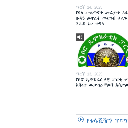
ማርች 14, 2025
የባለ ሥልጣናት መፈታት ለ
ሱዳን ውጥረት መርገብ ቁልፍ
ጉዳይ ነው ተባለ
ማርች 13, 2025
የቦሮ ዴሞክራሲያዊ ፓርቲ ሦ
አባላቱ መታሰራቸውን አስታ
የቴሌቪዥን ፕሮግ