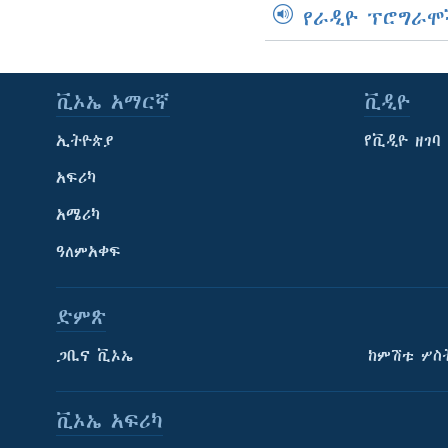
የራዲዮ ፕሮግራሞ
ቪኦኤ አማርኛ
ቪዲዮ
ኢትዮጵያ
የቪዲዮ ዘገባ
አፍሪካ
አሜሪካ
ዓለምአቀፍ
ድምጽ
ጋቢና ቪኦኤ
ከምሽቱ ሦስ
ቪኦኤ አፍሪካ