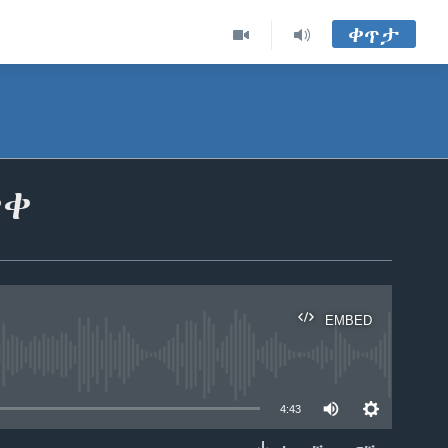
ቀጥታ
ቀቀ
EMBED
able
4:43