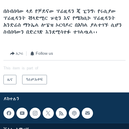
በስብሰባው ላይ የቻይናው ፕሬዚዳን ጂ ፒንግ፣ የሩሲያው
ፕሬዚዳንት ቭላድሚር ፑቲን እና የሜክሲኮ ፕሬዚዳንት
አንድሬስ ማኑኤል ሎፔዝ ኦርባዶር በአካል ያልተገኙ ሲሆን
ስብሰባውን በድረገጽ እንደሚሳተፉ ተገልጧል፡፡
አጋሩ
Follow us
This item is part of
ዜና
ዓለምአቀፍ
ይከተሉን