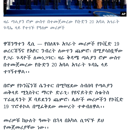
ቋንቋዎች
ዛሬ ጣልያን ሮም ውስጥ በተመጀመረው የቡድን 20 አባል አገራት
ጉባኤ ላይ የተገኙ የዓለም መሪዎች
ዋሽንግተን ዲሲ —
የበለጸጉ አገራት መሪዎች የኮቪድ 19
ወረርሽኝና የአየር ንብረት ለውጥን ጨምሮ፣ በሚያሳስቧቸው
የጋራ ጉዳዮች ለመነጋገር፣ ዛሬ ቅዳሜ ጣልያን ሮም ውስጥ
በተመጀመረው የቡድን 20 አባል አገራት ጉባኤ ላይ
ተገኝተዋል፡፡
በሮም የኮንቬንሽ ሴንተር በሚካሄደው ስብሰባ የጣልያን
ጠቅላይ ሚኒስትር ማርዮ ድራጊ፣ የዩናይትድ ስቴትስ
ፕሬዚዳንት ጆ ባይደንን ጨምሮ፣ ሌሎች መሪዎችን የኮቪድ
19 ፕሮቶኮል በሚፈቅደው መሠረት ተቀብለዋል፡፡
መሪዎቹ ከሁለት ዓመት በኋላ በአካል ሲገናኙ ይህ
የመጀመሪያቸው ነው፡፡