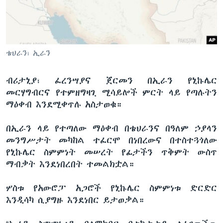
ቋንቋዎች
ቴህራን፣ ኢራን
ብሪታኒያ፣ ፈረንሣያና ጀርመን በኢራን የኒኩሌር
መርሃግብርና የተምዘግዛጊ ሚሳይሎች ምርት ላይ የጣሉትን
ማዕቀብ እንደሚቀጥሉ አስታወቁ።
በኢራን ላይ የተጣለው ማዕቀብ በቴህራንና በዓለም ኃያላን
መንግሥታት መካከል ተፈርሞ በነበረውና በተስተጓጎለው
የኒኩሌር ስምምነት መሠረት የፊታችን ጥቅምት ውስጥ
ማብቃት እንደነበረበት ተመልክቷል።
ሦስቱ የአውሮፓ አጋሮች የኒኩሌር ስምምነቱ ድርድር
እንዲሳካ ሲያግዙ እንደነበር ይታወቃል።