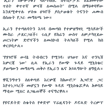
“ኢራን ስምምነቱን ባለማክበር በተከታታይ ለፈፀመችው
ጥሰት ቀጥተኛ ምላሽ ለመስጠት” በሚል በማዕቀባቸው
እንደሚቀጥሉ ሦስቱ ሀገሮች ያስታወቁት ትናንት ሐሙስ
በሰጡት የጋራ መግለጫ ነው።
ኢራን የተጣለባትን እገዳ በመጣስ የተምዘግዛጊ ሚሳይሎች
ሙከራ ታደርጋለች፤ ሩሲያ ዩክሬን ውስጥ ለምታካሂደው
ጦርነትም ድሮኖችን ለመስኮብ ትልካለች የሚል ክስ
ቀርቦባታል።
“የሃገሮቹ ውሳኔ ትብብርን የሚጎዳ፣ ህገወጥ እና ተንኳሽ
እምርጃ ነው” ሲል የኢራን የውጭ ጉዳይ ሚኒስቴር
ያወጣውን መግለጫ ጠቅሶ የኢራን ዜና አገልግሎት ዘግቧል።
ዋሺንግተን ስለቀጣይ እርምጃ ከአውሮፓ አጋሮቿ ጋር
እየተነጋገረች መሆኗን የውጭ ጉዳይ ሚኒስቴሯቃል አቀባይ
ማቲው ሚለር ለጋዜጠኞች ተናግረዋል።
የዩናይትድ ስቴትስ የቀድሞ ፕሬዚዳንት ዶናልድ ትረምፕ