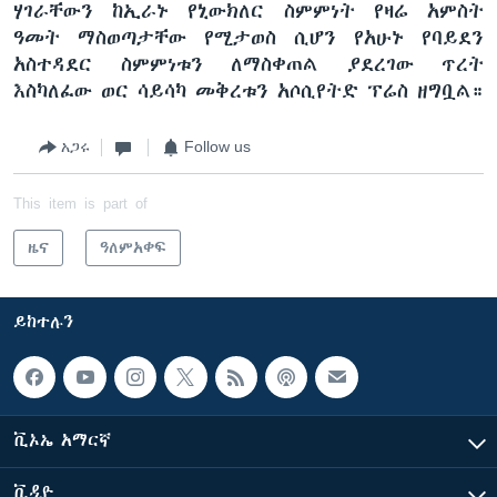
ሃገራቸውን ከኢራኑ የኒውክለር ስምምነት የዛሬ አምስት
ዓመት ማስወጣታቸው የሚታወስ ሲሆን የአሁኑ የባይደን
አስተዳደር ስምምነቱን ለማስቀጠል ያደረገው ጥረት
እስካለፈው ወር ሳይሳካ መቅረቱን አሶሲየትድ ፕሬስ ዘግቧል።
አጋሩ
Follow us
This item is part of
ዜና
ዓለምአቀፍ
ይከተሉን
ቪኦኤ አማርኛ
ቪዲዮ