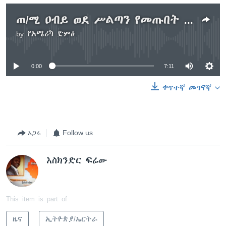
ጠ/ሚ ዐብይ ወደ ሥልጣን የመጡበት 1ኛ ዓመት
by
የአሜሪካ ድምፅ
No media source currently available
0:00
7:11
ቀጥተኛ መገናኛ
አጋሩ
Follow us
እስክንድር ፍሬው
This item is part of
ዜና
ኢትዮጵያ/ኤርትራ