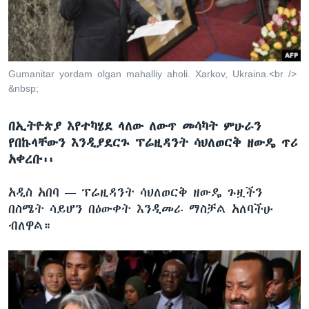
ቋንቋዎች
Gumanitar yordam olgan mahalliy aholi. Xarkov, Ukraina.<br />
&nbsp;
በኢትዮጵያ እየተካሄደ ላለው ለውጥ መሳካት ምሁራን
የበኩላቸውን እንዲያደርጉ ፕሬዚዳንት ሳህለወርቅ ዘውዴ ጥሪ
አቀረቡ፡፡
አዲስ አበባ —
ፕሬዚዳንት ሳህለወርቅ ዘውዴ ጉዟችን
በስሜት ሳይሆን በዕውቀት እንዲመራ ማስቻል አለባችሁ
ብለዋል።