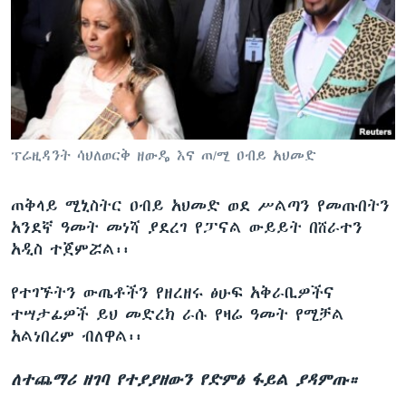
ፕሬዚዳንት ሳህለወርቅ ዘውዴ እና ጠ/ሚ ዐብይ አህመድ
ጠቅላይ ሚኒስትር ዐብይ አህመድ ወደ ሥልጣን የመጡበትን
አንደኛ ዓመት መነሻ ያደረገ የፓናል ውይይት በሸራተን
አዲስ ተጀምሯል፡፡
የተገኙትን ውጤቶችን የዘረዘሩ ፅሁፍ አቅራቢዎችና
ተሣታፊዎች ይህ መድረክ ራሱ የዛሬ ዓመት የሚቻል
አልነበረም ብለዋል፡፡
ለተጨማሪ ዘገባ የተያያዘውን የድምፅ ፋይል ያዳምጡ።