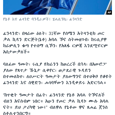
ቋንቋዎች
የኔቶ እና ፊላንድ ባንዲራዎች፤ ሄልሲንኪ፣ ፊንላንድ
ፊንላንድ፣ በዛሬው ዕለት፣ 31ኛው የሰሜን አትላንቲክ ጦር
ቃል ኪዳን ድርጅት(ኔቶ) አባል ኾና ስትመዘገብ፣ ከሩሲያዋ
ክሬምሊን ቁጣ የተሰማ ሲኾን፣ የአጸፋ ርምጃ እንደሚኖርም
አስታውቃለች።
ባለፈው ዓመት፣ ሩሲያ ዩክሬንን ከወረረች በኋላ፣ በአውሮፓ
ያለው የጸጥታ ኹኔታ ሲቀየር፣ ወታደራዊ ጉዳይን
በተመለከተ፣ ለዐሥርት ዓመታት ያለውግንና በተዐቅቦ የቆዩት
ፊንላንድ እና ስዊድን፣ ሐሳባቸውን እንዲቀይሩ አድርጓል።
“ከጥቂት ዓመታት በፊት፣ ፊንላንድ የኔቶ አባል ትኾናለች
ብለን አናስብም ነበር። አሁን የጦር ቃል ኪዳኑ ሙሉ አባል
ናት። ይህ ታሪካዊ ነው፤” ብለዋል የኔቶው ዋና ጸሐፊ ጀንስ
ስቶልተንበርግ።