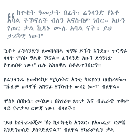
ከጥቂት ዓመታት በፊት፣ ፊንላንድ የኔቶ
አባል ትኾናለች ብለን አናስብም ነበር። አሁን
የጦር ቃል ኪዳኑ ሙሉ አባል ናት። ይህ
ታሪካዊ ነው፤”
“ኔቶ፥ ፊንላንድን ለመከላከል ዝግጁ ይኾን እንደሁ፣ ጥርጣሬ
ላላት ሞስኮ ግልጽ ኾኗል። ፊንላንድ አሁን ደኅንነቷ
የተጠበቀ ነው፤” ሲሉ አክለዋል ስቶልተንበርግ።
የፊንላንዱ የመከላከያ ሚኒስትር አንቲ ካይኮነን በበኩላቸው፣
“ኹሉም ወገኖች አሸናፊ የኾኑበት ውሳኔ ነው፤” ብለዋል።
ሞስኮ በበኩሏ፣ ውሳኔው፣ በአገሪቱ ጸጥታ እና ብሔራዊ ጥቅም
ላይ የተቃጣ ርምጃ ነው፤ ብላለች።
“ይህ ከስትራቴጂም ኾነ ከታክቲክ አንጻር፣ የአጠፌታ ርምጃ
እንድንወስድ ያስገድደናል፤” ብለዋል የክሬምሊን ቃል