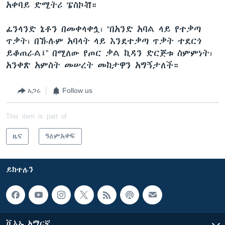
አቀባይ ድሚትሪ ፔስኮቭ።
ፊንላንድ ኔቶን በመቀላቀሏ፣ “በአንድ አባል ላይ የተቃጣ
ጥቃት፣ በኹሉም አባላት ላይ እንደተቃጣ ጥቃት ተደርጎ
ይቆጠራል፤” በሚለው የጦር ቃል ኪዳን ድርጅቱ ስምምነት፣
አንቀጽ አምስት መሠረት መከታዋን አግኝታለች።
አጋሩ
Follow us
This item is part of
ዜና
ዓለምአቀፍ
ይከተሉን
ቪኦኤ አማርኛ