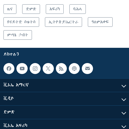
ዜና
ድምጽ
አፍሪካ
ባሕል
ዩናይትድ ስቴትስ
ኢትዮጵያ/ኤርትራ
ዓለምአቀፍ
ምጣኔ ኃብት
ይከተሉን
ቪኦኤ አማርኛ
ቪዲዮ
ድምጽ
ቪኦኤ አፍሪካ