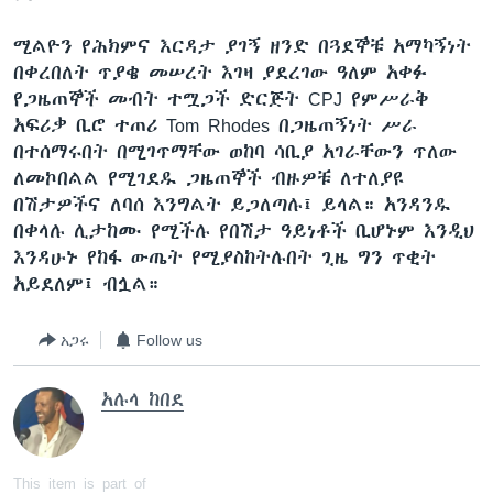
ሚልዮን የሕክምና እርዳታ ያገኝ ዘንድ በጓደኞቹ አማካኝነት
በቀረበለት ጥያቄ መሠረት እገዛ ያደረገው ዓለም አቀፉ
የጋዜጠኞች መብት ተሟጋች ድርጅት CPJ የምሥራቅ
አፍሪቃ ቢሮ ተጠሪ Tom Rhodes በጋዜጠኝነት ሥራ
በተሰማሩበት በሚገጥማቸው ወከባ ሳቢያ አገራቸውን ጥለው
ለመኮበልል የሚገደዱ ጋዜጠኞች ብዙዎቹ ለተለያዩ
በሽታዎችና ለባሰ እንግልት ይጋለጣሉ፤ ይላል። አንዳንዱ
በቀላሉ ሊታከሙ የሚችሉ የበሽታ ዓይነቶች ቢሆኑም እንዲህ
እንዳሁኑ የከፋ ውጤት የሚያስከትሉበት ጊዜ ግን ጥቂት
አይደለም፤ ብሏል።
አጋሩ
Follow us
አሉላ ከበደ
This item is part of