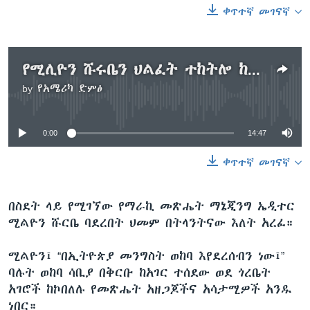
ቀጥተኛ መገናኛ
ቋንቋዎች
የሚሊዮን ሹሩቤን ህልፈት ተከትሎ ከሞያ ጓደኞቹ ጋር የተካሄደውን ሙሉ ቃለ ምልልስ ከዚህ ያድምጡ፤
by
የአሜሪካ ድምፅ
No media source currently available
0:00
14:47
ቀጥተኛ መገናኛ
በስደት ላይ የሚገኘው የማራኪ መጽሔት ማኔጂንግ ኤዲተር
ሚልዮን ሹርቤ ባደረበት ህመም በትላንትናው እለት አረፈ።
ሚልዮን፤ “በኢትዮጵያ መንግስት ወከባ እየደረሰብን ነው፤”
ባሉት ወከባ ሳቢያ በቅርቡ ከአገር ተሰደው ወደ ጎረቤት
አገሮች ከኮበለሉ የመጽሔት አዘጋጆችና አሳታሚዎች አንዱ
ነበር።