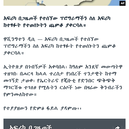
አፍሪካ በጋዜጦች የተሰኘው ፕሮግራማችን ስለ አፍሪካ
ቋንቋዎች
ከተፃፉት የተወሰኑትን ጨምቆ ያቀርባል።
ዋሺንግተን ዲሲ —
አፍሪካ በጋዜጦች የተሰኘው
ፕሮግራማችን ስለ አፍሪካ ከተፃፉት የተወሰኑትን ጨምቆ
ያቀርባል።
ኢትዮጵያ በጎብኝዎች አቀባበል፣ ከዓለም አንደኛ መውጣትዋ
ተዘገበ፣ በሐርላ ክልል ተረስታ የነበረች ጥንታዊት ከተማ
መገኝቷ ታወቀ፣ የኤርትራና የጂቡቲ የድንበር ጭቅጭቅ
ማገርሽቱ ተገለፀ የሚሉትን ርዕሶች ነው በዛሬው ቅንብራችን
የምንመለከተው።
የተያያዘውን የድምፅ ፋይል ያዳምጡ፡፡
አፍሪካ በጋዜጦች