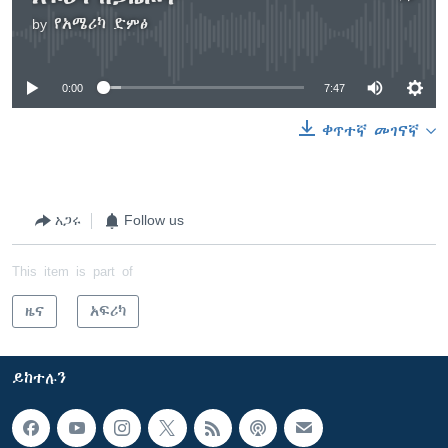
by
የአሜሪካ ድምፅ
No media source currently available
0:00
7:47
ቀጥተኛ መገናኛ
አጋሩ
Follow us
This item is part of
ዜና
አፍሪካ
ይከተሉን