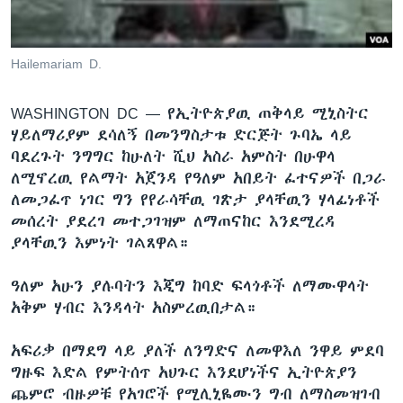
Hailemariam D.
ቋንቋዎች
WASHINGTON DC —
የኢትዮጵያዉ ጠቅላይ ሚኒስትር
ሃይለማሪያም ደሳለኝ በመንግስታቱ ድርጅት ጉባኤ ላይ
ባደረጉት ንግግር ከሁለት ሺህ አስራ አምስት በሁዋላ
ለሚኖረዉ የልማት አጀንዳ የዓለም አበይት ፈተናዎች በጋራ
ለመጋፈጥ ነገር ግን የየራሳቸዉ ገጽታ ያላቸዉን ሃላፊነቶች
መሰረት ያደረገ መተጋገዝም ለማጠናከር እንደሚረዳ
ያላቸዉን እምነት ገልጸዋል።
ዓለም አሁን ያሉባትን እጂግ ከባድ ፍላጎቶች ለማሙዋላት
አቅም ሃብር እንዳላት አስምረዉበታል።
አፍሪቃ በማደግ ላይ ያለች ለንግድና ለመዋእለ ንዋይ ምደባ
ግዙፍ እድል የምትሰጥ አህጉር እንደሆነችና ኢትዮጵያን
ጨምሮ ብዙዎቹ የአገሮች የሚሊኒዬሙን ግብ ለማስመዝገብ