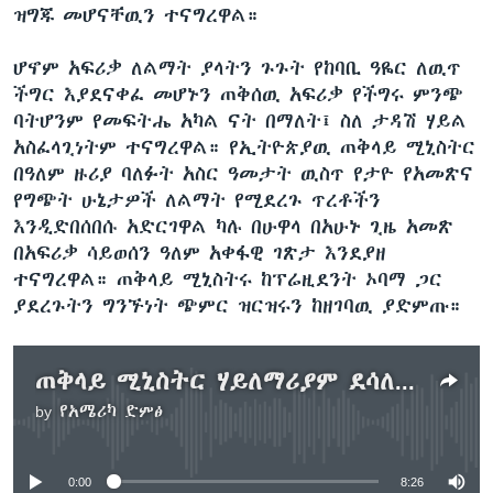
ዝግጁ መሆናቸዉን ተናግረዋል።
ሆኖም አፍሪቃ ለልማት ያላትን ጉጉት የከባቢ ዓዬር ለዉጥ
ችግር እያደናቀፈ መሆኑን ጠቅሰዉ አፍሪቃ የችግሩ ምንጭ
ባትሆንም የመፍትሔ አካል ናት በማለት፤ ስለ ታዳሽ ሃይል
አስፈላጊነትም ተናግረዋል። የኢትዮጵያዉ ጠቅላይ ሚኒስትር
በዓለም ዙሪያ ባለፉት አስር ዓመታት ዉስጥ የታዮ የአመጽና
የግጭት ሁኔታዎች ለልማት የሚደረጉ ጥረቶችን
እንዲድበሰበሱ አድርገዋል ካሉ በሁዋላ በአሁኑ ጊዜ አመጽ
በአፍሪቃ ሳይወሰን ዓለም አቀፋዊ ገጽታ እንደያዘ
ተናግረዋል። ጠቅላይ ሚኒስትሩ ከፕሬዚደንት ኦባማ ጋር
ያደረጉትን ግንኙነት ጭምር ዝርዝሩን ከዘገባዉ ያድምጡ።
ጠቅላይ ሚኒስትር ሃይለማሪያም ደሳለኝ በተባበሩት መንግስታት ድርጅት ጉባኤ ያደረጉት ንግግር፤
by
የአሜሪካ ድምፅ
No media source currently available
0:00
8:26