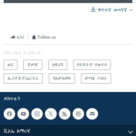
ቀጥተኛ መገናኛ
አጋሩ
Follow us
This item is part of
ዜና
ድምጽ
አፍሪካ
ዩናይትድ ስቴትስ
ኢትዮጵያ/ኤርትራ
ዓለምአቀፍ
ምጣኔ ኃብት
ይከተሉን
ቪኦኤ አማርኛ