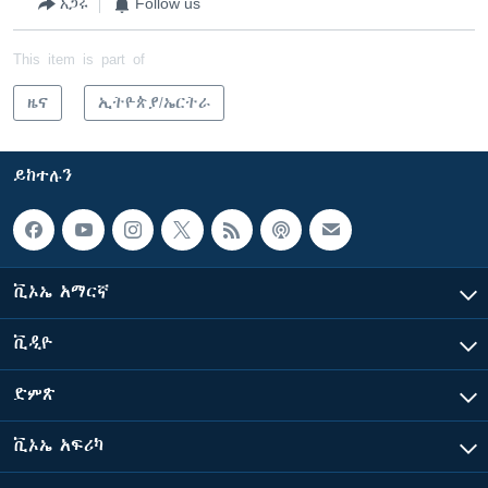
አጋሩ
Follow us
This item is part of
ዜና
ኢትዮጵያ/ኤርትራ
ይከተሉን
ቪኦኤ አማርኛ
ቪዲዮ
ድምጽ
ቪኦኤ አፍሪካ