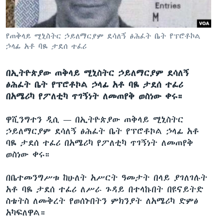
ቋንቋዎች
የጠቅላይ ሚኒስትር ኃይለማርያም ደሳለኝ ፅሕፈት ቤት የፕሮቶኮል
ኃላፊ አቶ ባዬ ታደሰ ተፈሪ
በኢትዮጵያው ጠቅላይ ሚኒስትር ኃይለማርያም ደሳለኝ
ፅሕፈት ቤት የፕሮቶኮል ኃላፊ አቶ ባዬ ታደሰ ተፈሪ
በአሜሪካ የፖለቲካ ጥገኝነት ለመጠየቅ ወስነው ቀሩ።
ዋሺንግተን ዲሲ —
በኢትዮጵያው ጠቅላይ ሚኒስትር
ኃይለማርያም ደሳለኝ ፅሕፈት ቤት የፕሮቶኮል ኃላፊ አቶ
ባዬ ታደሰ ተፈሪ በአሜሪካ የፖለቲካ ጥገኝነት ለመጠየቅ
ወስነው ቀሩ።
በቤተመንግሥቱ ከሁለት አሥርት ዓመታት በላይ ያገለገሉት
አቶ ባዬ ታደሰ ተፈሪ ለሥራ ጉዳይ በተላኩበት በዩናይትድ
ስቴትስ ለመቅረት የወሰኑበትን ምክንያት ለአሜሪካ ድምፅ
አካፍለዋል።