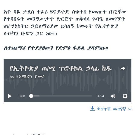
አቶ ባዬ ታደሰ ተፈሪ ዩናይትድ ስቴትስ የመጡት በ72ኛው
የተባበሩት መንግሥታት ድርጅት ጠቅላላ ጉባዔ ለመገኘት
ጠ/ሚኒስትር ኃይለማሪያም ደሳለኝ ከመሩት የኢትዮጵያ
ሉዑካን ቡድን ጋር ነው፡፡
ለተጨማሪ የተያያዘውን የድምፅ ፋይል ያዳምጡ።
የኢትዮጵያ ጠ/ሚ ፕሮቶኮል ኃላፊ ከዱ
by
የአሜሪካ ድምፅ
No media source currently available
0:00
4:54
ቀጥተኛ መገናኛ