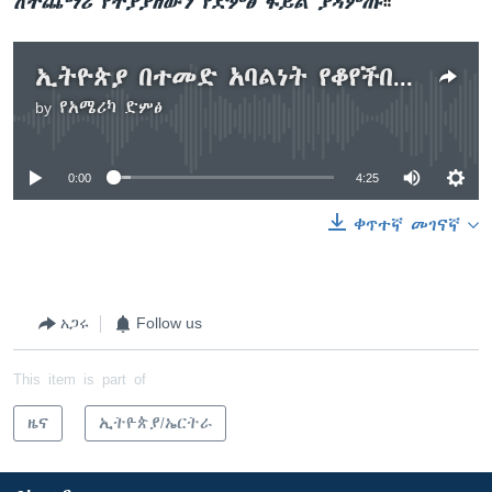
ለተጨማሪ የተያያዘውን የድምፅ ፋይል ያዳምጡ
።
ኢትዮጵያ በተመድ አባልነት የቆየችበት ጊዜ ፍሬያማ ነበር ተባለ
by
የአሜሪካ ድምፅ
No media source currently available
0:00
4:25
ቀጥተኛ መገናኛ
አጋሩ
Follow us
This item is part of
ዜና
ኢትዮጵያ/ኤርትራ