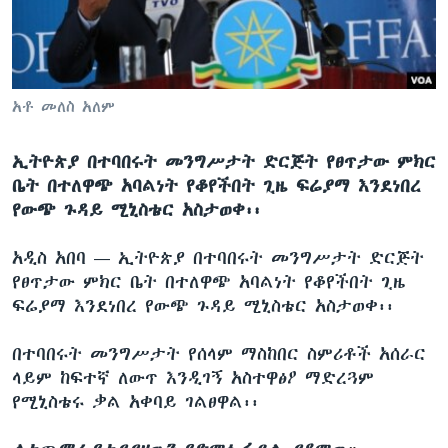
ቋንቋዎች
አቶ መለስ አለም
ኢትዮጵያ በተባበሩት መንግሥታት ድርጅት የፀጥታው ምክር
ቤት በተለዋጭ አባልነት የቆየችበት ጊዜ ፍሬያማ እንደነበረ
የውጭ ጉዳይ ሚኒስቴር አስታወቀ፡፡
አዲስ አበባ —
ኢትዮጵያ በተባበሩት መንግሥታት ድርጅት
የፀጥታው ምክር ቤት በተለዋጭ አባልነት የቆየችበት ጊዜ
ፍሬያማ እንደነበረ የውጭ ጉዳይ ሚኒስቴር አስታወቀ፡፡
በተባበሩት መንግሥታት የሰላም ማስከበር ስምሪቶች አሰራር
ላይም ከፍተኛ ለውጥ እንዲገኝ አስተዋፅዖ ማድረጓም
የሚኒስቴሩ ቃል አቀባይ ገልፀዋል፡፡