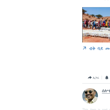
ብቅ ባይ መ
አጋሩ
ሰሎ
This item is part 