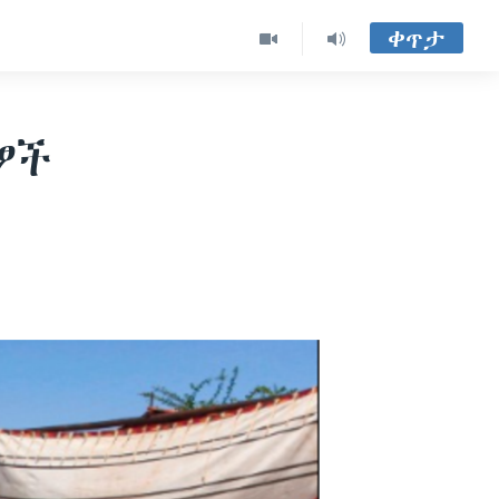
ቀጥታ
ፆች