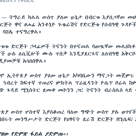
ወደሱዳን የተሰደዱ
ሲ —
ትግራይ ክልል ውስጥ ያለው ሁኔታ በብርቱ እያሰጋቸው መሆ
ጅት ዋና ፀሐፊ አንቶኒዮ ጉቴሬሽና የድርጅቱ የሰብዓዊ ጉዳዮ
 ባሸሌ ተናግረዋል።
ቱቱ ድርጅት ኃላፊዎች ትናንት በተናጠል ባወጧቸው መልዕክ
ኖች ሁሉ ለሲቪሎች ሙሉ ጥበቃ እንዲያደርጉና ለሰብዓዊ አቅር
ዲያመቻቹ አሳስበዋል።
ግሞ ኢትዮጵያ ውስጥ ያለው ሁኔታ አካባቢውን ማናጋት መጀምሩ
 ኅብረት ከፍተኛ ተጠሪና ምክትል ፕሬዚዳንት ዮሴፕ ቦሬል ከ
ጭ ጉዳይ ሚኒስትር ደመቀ መኮንን ጋር ትናንት ብራስልስ ላይ
ጵያ ውስጥ ሦስተኛ እያስቆጠረ ባለው ግጭት ውስጥ ያሉ ወገኖች
ባበሩት መንግሥታት ድርጅት የህፃናት ደራሽ ድርጅት /ዩኒሴፍ/ 
ያዘው የድምጽ ፋይል ያድምጡ፡፡