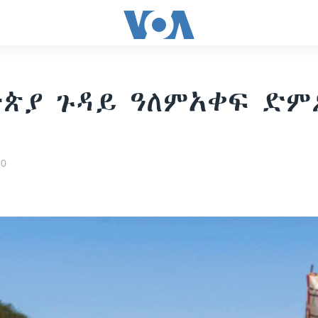
ጵያ ጉዳይ ዓለምአቀፍ ድም
20