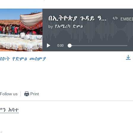
በኢትዮጵያ ጉዳይ ዓለምአቀፍ ድምፆች
EMBE
by
የአሜሪካ ድምፅ
No media source currently available
0:00
ስኮት የድምፅ መስምያ
EMBED
Follow us
Print
ሞን አባተ
of