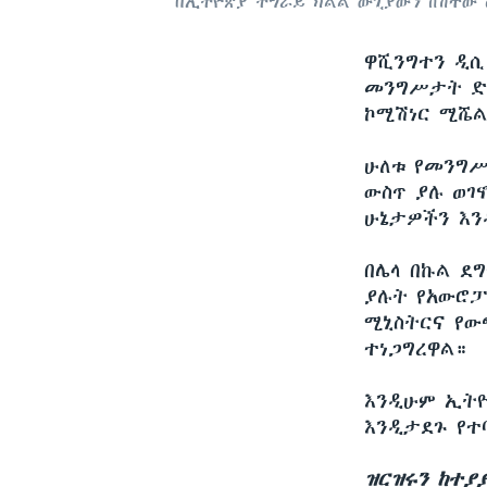
በኢትዮጵያ ትግራይ ክልል ውጊያውን ሸሽተው 
ዋሺንግተን ዲ
መንግሥታት ድር
ኮሚሽነር ሚሼል
ሁለቱ የመንግሥ
ውስጥ ያሉ ወገ
ሁኔታዎችን እን
በሌላ በኩል ደ
ያሉት የአውሮፓ
ሚኒስትርና የው
ተነጋግረዋል።
እንዲሁም ኢትዮ
እንዲታደጉ የተ
ዝርዝሩን ከተያ