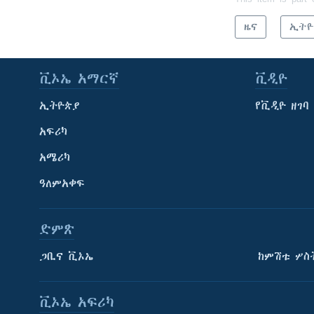
ዜና
ኢትዮ
ቪኦኤ አማርኛ
ቪዲዮ
ኢትዮጵያ
የቪዲዮ ዘገባ
አፍሪካ
አሜሪካ
ዓለምአቀፍ
ድምጽ
ጋቢና ቪኦኤ
ከምሽቱ ሦስ
ቪኦኤ አፍሪካ