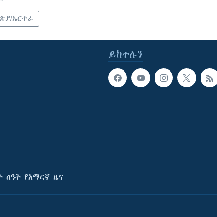
ጵያ/ኤርትራ
ይከተሉን
ት ሰዓት የአማርኛ ዜና