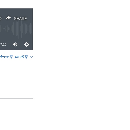
D
SHARE
7:10
ቀጥተኛ መገናኛ
SHARE