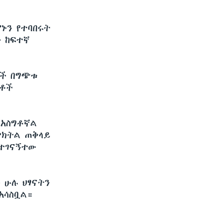
ኑን የተባበሩት
ች ከፍተኛ
ቶች በግጭቱ
ቦቶች
 አስግቶኛል
ምክትል ጠቅላይ
 ተገናኝተው
 ሁሉ ህፃናትን
አሳስቧል።