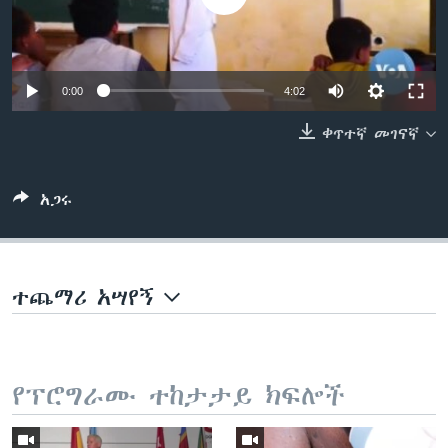
ቋንቋዎች
0:00
4:02
ቀጥተኛ መገናኛ
አጋሩ
ተጨማሪ አሣየኝ
የፕሮግራሙ ተከታታይ ክፍሎች