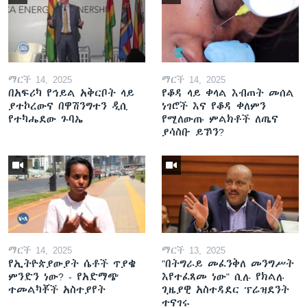
ማርች 14, 2025
ማርች 14, 2025
በአፍሪካ የኅይል አቅርቦት ላይ
የቆዳ ላይ ቀላል እብጠት መሰል
ያተኮረውና በዋሽንግተን ዲሲ
ነገሮች እና የቆዳ ቀለምን
የተካሔደው ጉባኤ
የሚለውጡ ምልክቶች ለጤና
ያሳስቡ ይኾን?
ማርች 14, 2025
ማርች 13, 2025
የኢትዮጵያውያት ሴቶች ጥያቄ
"በትግራይ መፈንቅለ መንግሥት
ምንድን ነው? - የአድማጭ
እየተፈጸመ ነው" ሲሉ የክልሉ
ተመልካቾች አስተያየት
ጊዜያዊ አስተዳደር ፕሬዝደንት
ተናገሩ