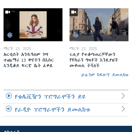
ማርች 13, 2025
ማርች 13, 2025
አርቲስት አንዱዓለም ጎሣ
ሩሲያ የተቆጣጠረቻቸውን
ተጨማሪ 13 ቀናትን በእስር
የዩክሬን ግዛቶች እንደያዘች
እንዲቆይ ፍርድ ቤት ፈቀደ
መቀጠል ትሻለች
ሁሉንም ክፍሎች ይመልከቱ
የቴሌቪዥን ፕሮግራሞችን ይዩ
የራዲዮ ፕሮግራሞችን ይመልከቱ