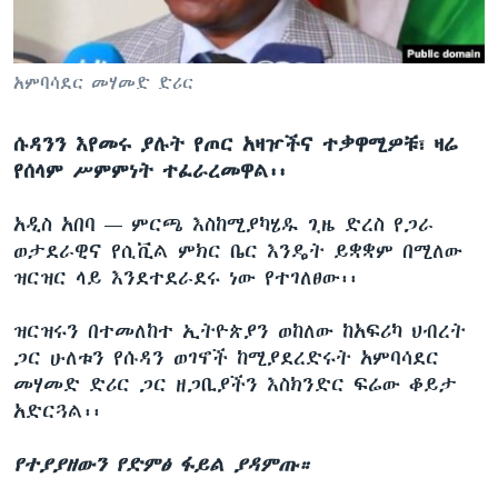
ቋንቋዎች
አምባሳደር መሃመድ ድሪር
ሱዳንን እየመሩ ያሉት የጦር አዛዦችና ተቃዋሚዎቹ፣ ዛሬ
የሰላም ሥምምነት ተፈራረመዋል፡፡
አዲስ አበባ —
ምርጫ እስከሚያካሄዱ ጊዜ ድረስ የጋራ
ወታደራዊና የሲቪል ምክር ቤር እንዴት ይቋቋም በሚለው
ዝርዝር ላይ እንደተደራደሩ ነው የተገለፀው፡፡
ዝርዝሩን በተመለከተ ኢትዮጵያን ወከለው ከአፍሪካ ህብረት
ጋር ሁለቱን የሱዳን ወገኖች ከሚያደረድሩት አምባሳደር
መሃመድ ድሪር ጋር ዘጋቢያችን እስክንድር ፍሬው ቆይታ
አድርጓል፡፡
የተያያዘውን የድምፅ ፋይል ያዳምጡ።