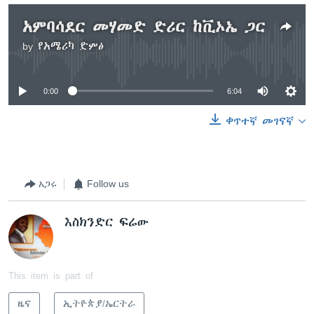
አምባሳደር መሃመድ ድሪር ከቪኦኤ ጋር
by
የአሜሪካ ድምፅ
No media source currently available
0:00
6:04
ቀጥተኛ መገናኛ
አጋሩ
Follow us
እስክንድር ፍሬው
This item is part of
ዜና
ኢትዮጵያ/ኤርትራ