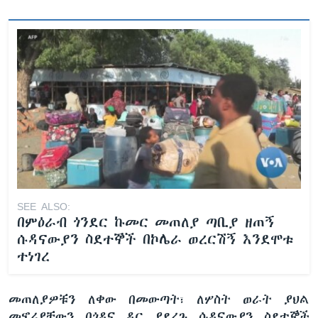
SEE ALSO:
በምዕራብ ጎንደር ኩመር መጠለያ ጣቢያ ዘጠኝ
ሱዳናውያን ስደተኞች በኮሌራ ወረርሽኝ እንደሞቱ
ተነገረ
መጠለያዎቹን ለቀው በመውጣት፣ ለሦስት ወራት ያህል
መኖሪያቸውን በጎዳና ዳር ያደረጉ ሱዳናውያን ስደተኞች