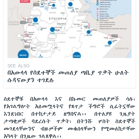
SEE ALSO:
በአውላላ የስደተኞች መጠለያ ጣቢያ ጥቃት ሁለት
ሱዳናውያን ተገደሉ
ስደተኞቹ በአውላላ እና በኩመር መጠለያዎች ሳሉ፣
የአገልግሎት አለመሟላትና የጸጥታ ችግሮች ሲፈትኗቸው
እንደነበር በተከታታይ ዘግበናል፡፡ በተለያዩ ጊዜያት
ታጣቂዎች ባደረሱት ጥቃት፣ በትንሹ ሦስት ስደተኞች
መገደላቸውንና ብዙዎችም መቁሰላቸውን የሚመለከታቸው
አካላት በጊዜው ገልጸዋል፡፡