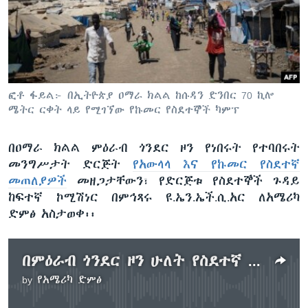
ቋንቋዎች
ፎቶ ፋይል፦ በኢትዮጵያ ዐማራ ክልል ከሱዳን ድንበር 70 ኪሎ
ሜትር ርቀት ላይ የሚገኘው የኩመር የስደተኞች ካምፕ
በዐማራ ክልል ምዕራብ ጎንደር ዞን የነበሩት የተባበሩት
መንግሥታት ድርጅት
የአውላላ እና የኩመር የስደተኛ
መጠለያዎች
መዘጋታቸውን፣ የድርጅቱ የስደተኞች ጉዳይ
ከፍተኛ ኮሚሽነር በምኅጻሩ ዩ.ኤን.ኤች.ሲ.አር ለአሜሪካ
ድምፅ አስታወቀ፡፡
በምዕራብ ጎንደር ዞን ሁለት የስደተኛ መጠለያዎች መዘጋታቸውን ተመድ አስታወቀ
by
የአሜሪካ ድምፅ
No media source currently available