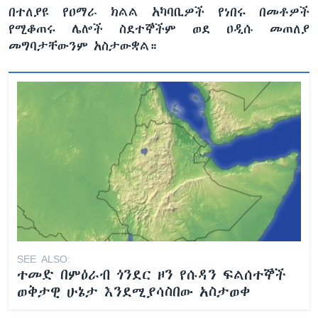
በተለያዩ የዐማራ ክልል አካባቢዎች የነበሩ በመቶዎች
የሚቆጠሩ ሌሎች ስደተኞችም ወደ ዐዲሱ መጠለያ
መግባታቸውንም አስታውቋል።
SEE ALSO:
ተመድ በምዕራብ ጎንደር ዞን የሱዳን ፍልሰተኞች
ወቅታዊ ሁኔታ እንደሚያሳስበው አስታወቀ