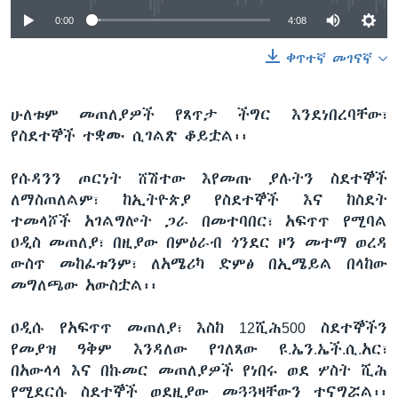
0:00
4:08
ቀጥተኛ መገናኛ
ሁለቱም መጠለያዎች የጸጥታ ችግር እንደነበረባቸው፣
የስደተኞች ተቋሙ ሲገልጽ ቆይቷል፡፡
የሱዳንን ጦርነት ሸሽተው እየመጡ ያሉትን ስደተኞች
ለማስጠለልም፣ ከኢትዮጵያ የስደተኞች እና ከስደት
ተመላሾች አገልግሎት ጋራ በመተባበር፣ አፍጥጥ የሚባል
ዐዲስ መጠለያ፣ በዚያው በምዕራብ ጎንደር ዞን መተማ ወረዳ
ውስጥ መከፈቱንም፣ ለአሜሪካ ድምፅ በኢሜይል በላከው
መግለጫው አውስቷል፡፡
ዐዲሱ የአፍጥጥ መጠለያ፣ እስከ 12ሺሕ500 ስደተኞችን
የመያዝ ዓቅም እንዳለው የገለጸው ዩ.ኤን.ኤች.ሲ.አር፣
በአውላላ እና በኩመር መጠለያዎች የነበሩ ወደ ሦስት ሺሕ
የሚደርሱ ስደተኞች ወደዚያው መጓጓዛቸውን ተናግሯል፡፡