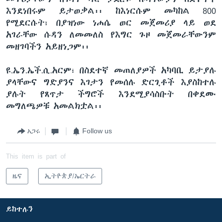
እንደነበሩም ይታወቃል፡፡ ከእነርሱም መካከል 800
የሚደርሱት፣ በያዝነው ነሐሴ ወር መጀመሪያ ላይ ወደ
አገራቸው ሱዳን ለመመለስ የእግር ጉዞ መጀመራቸውንም
መዘገባችን አይዘነጋም፡፡
ዩ.ኤን.ኤች.ሲ.አርም፣ በስደተኛ መጠለያዎች አካባቢ ይታያሉ
ያላቸውና ግድያንና እገታን የመሰሉ ድርጊቶች እያስከተሉ
ያሉት የጸጥታ ችግሮች እንደሚያሳስቡት በቀደሙ
መግለጫዎቹ አመልክቷል፡፡
አጋሩ
Follow us
This item is part of
ዜና
ኢትዮጵያ/ኤርትራ
ይከተሉን