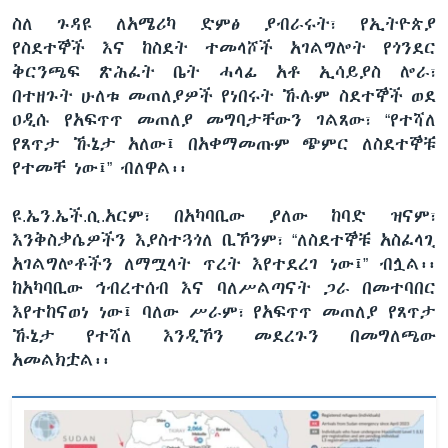
ስለ ጉዳዩ ለአሜሪካ ድምፅ ያብራሩት፣ የኢትዮጵያ
የስደተኞች እና ከስደት ተመላሾች አገልግሎት የጎንደር
ቅርንጫፍ ጽሕፈት ቤት ሓላፊ አቶ ኢሳይያስ ሎራ፣
በተዘጉት ሁለቱ መጠለያዎች የነበሩት ኹሉም ስደተኞች ወደ
ዐዲሱ የአፍጥጥ መጠለያ መግባታቸውን ገልጸው፣ “የተሻለ
የጸጥታ ኹኔታ አለው፤ በአቀማመጡም ጭምር ለስደተኞቹ
የተመቸ ነው፤” ብለዋል፡፡
ዩ.ኤን.ኤች.ሲ.አርም፣ በአካባቢው ያለው ከባድ ዝናም፣
እንቅስቃሴዎችን እያስተጓጎለ ቢኾንም፣ “ለስደተኞቹ አስፈላጊ
አገልግሎቶችን ለማሟላት ጥረት እየተደረገ ነው፤” ብሏል፡፡
ከአካባቢው ኅብረተሰብ እና ባለሥልጣናት ጋራ በመተባበር
እየተከናወነ ነው፤ ባለው ሥራም፣ የአፍጥጥ መጠለያ የጸጥታ
ኹኔታ የተሻለ እንዲኾን መደረጉን በመግለጫው
አመልክቷል፡፡