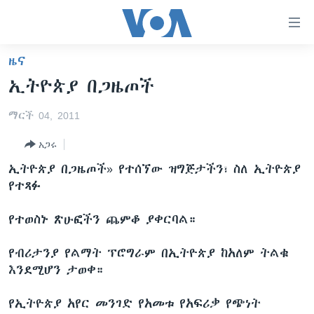
በቀላሉ
የመሥሪያ
ማገናኛዎች
ዜና
ዜና
ወደ
ኢትዮጵያ በጋዜጦች
ዋናው
ኑሮ በጤንነት
ኢትዮጵያ
ይዘት
ማርች 04, 2011
ጋቢና ቪኦኤ
እለፍ
አፍሪካ
ወደ
አጋሩ
ከምሽቱ ሦስት ሰዓት የአማርኛ ዜና
ዓለምአቀፍ
ዋናው
ኢትዮጵያ በጋዜጦች» የተሰኘው ዝግጅታችን፣ ስለ ኢትዮጵያ
ቪዲዮ
ይዘት
አሜሪካ
የተጻፉ
እለፍ
የፎቶ መድብሎች
መካከለኛው ምሥራቅ
ወደ
የተወስኑ ጽሁፎችን ጨምቆ ያቀርባል።
ክምችት
ዋናው
ይዘት
የብሪታንያ የልማት ፕሮግራም በኢትዮጵያ ከአለም ትልቁ
እለፍ
Learning English
እንደሚሆን ታወቀ።
ይከተሉን
የኢትዮጵያ አየር መንገድ የአመቱ የአፍሪቃ የጭነት