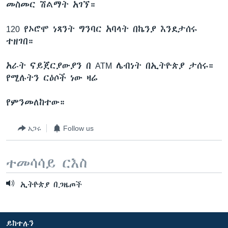
መስመር ሽልማት አገኘ።
120 የኦሮሞ ነጻንት ግንባር አባላት በኬንያ እንደታሰሩ
ቋንቋዎች
ተዘገበ።
አራት ናይጀርያውያን በ ATM ሌብነት በኢትዮጵያ ታሰሩ።
የሚሉትን ርዕሶች ነው ዛሬ
የምንመለከተው።
አጋሩ
Follow us
ተመሳሳይ ርእስ
ኢትዮጵያ በጋዜጦች
ይከተሉን