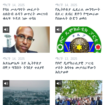
ማርች 14, 2025
ማርች 14, 2025
የባለ ሥልጣናት መፈታት
የኢትዮጵያ ፌደራል መንግሥት
ለደቡብ ሱዳን ውጥረት መርገብ
በዶ.ር ደብረ ጽዮን የሚመራው
ቁልፍ ጉዳይ ነው ተባለ
የህወሓት ቡድን ወቀሰ
ማርች 14, 2025
ማርች 13, 2025
አይኤምኤፍ እና ኢትዮጵያ
የቦሮ ዴሞክራሲያዊ ፓርቲ
በዋጋ ግሽበት ትንበያ ተለያዩ
ሦስት አባላቱ መታሰራቸውን
አስታወቀ