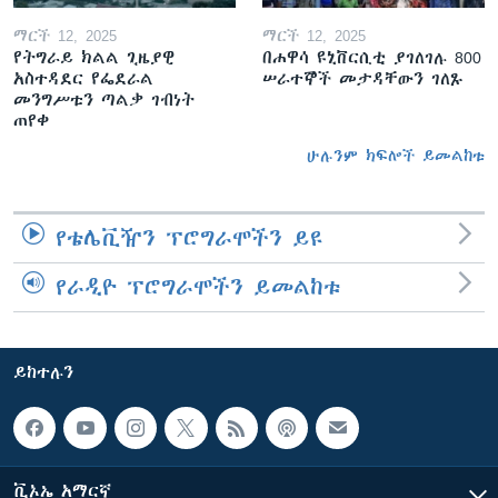
ማርች 12, 2025
ማርች 12, 2025
የትግራይ ክልል ጊዜያዊ
በሐዋሳ ዩኒቨርሲቲ ያገለገሉ 800
አስተዳደር የፌደራል
ሠራተኞች መታዳቸውን ገለጹ
መንግሥቱን ጣልቃ ገብነት
ጠየቀ
ሁሉንም ክፍሎች ይመልከቱ
የቴሌቪዥን ፕሮግራሞችን ይዩ
የራዲዮ ፕሮግራሞችን ይመልከቱ
ይከተሉን
ቪኦኤ አማርኛ