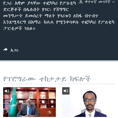
ቀጥተኛ መገናኛ
የጋራ አቋም ያላቸው ተፎካካሪ የፖለቲካ
ድርጅቶች በሌሉበት ሃገር፣ የሽግግር
መንግሥት ይመስረት ማለት ሃገሪቱን ለከፋ ብጥብጥ
ቋንቋዎች
እንደሚዳርግ በአማራ ክልል የሚንቀሳቀሱ ተፎካካሪ የፖለቲካ
ፓርቲዎች ገለፁ።
አጋሩ
የፕሮግራሙ ተከታታይ ክፍሎች