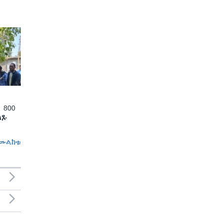
 800
ለጹ
መልከቱ