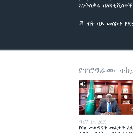
እንቅስቃሴ በአክቲቪስቶ
ብቅ ባይ መስኮት የ
የፕሮግራሙ ተከ
ማርች 14, 2025
የባለ ሥልጣናት መፈታት ለ