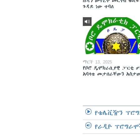
ሱዳን ውጥረት መርገብ ቁልፍ
ጉዳይ ነው ተባለ
ማርች 13, 2025
የቦሮ ዴሞክራሲያዊ ፓርቲ ሦ
አባላቱ መታሰራቸውን አስታ
የቴሌቪዥን ፕሮግ
የራዲዮ ፕሮግራሞ