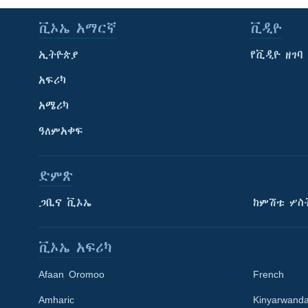
ቪኦኤ አማርኛ
ቪዲዮ
ኢትዮጵያ
የቪዲዮ ዘገባ
አፍሪካ
አሜሪካ
ዓለምአቀፍ
ድምጽ
ጋቢና ቪኦኤ
ከምሽቱ ሦስ
ቪኦኤ አፍሪካ
Afaan Oromoo
French
Amharic
Kinyarwand