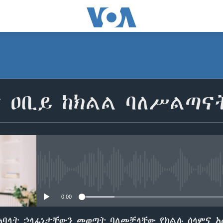
ር ዐቢይ ከክልል ባለሥልጣና
No media source currently avail
0:00
አባላት ኃላፊነታቸውን መወጣት ባለመቻላቸው የክልሉ ሰላምና 