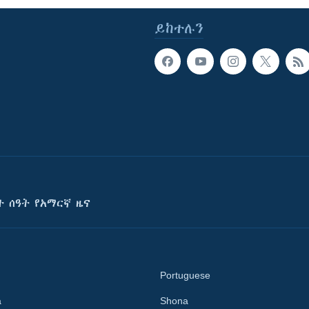
ይከተሉን
ት ሰዓት የአማርኛ ዜና
Portuguese
a
Shona