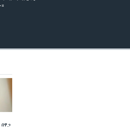
EMBED
ሙ።
 በዋጋ