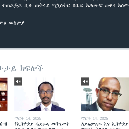
ች ተጠልፏል ሲሉ ጠቅላይ ሚኒስትር ዐቢይ አሕመድ ወቀሳ አሰ
ድምፅ መስምያ
ታታይ ክፍሎች
ማርች 14, 2025
ማርች 14, 2025
ደቡብ
የኢትዮጵያ ፌደራል መንግሥት
አይኤምኤፍ እና ኢትዮጵያ