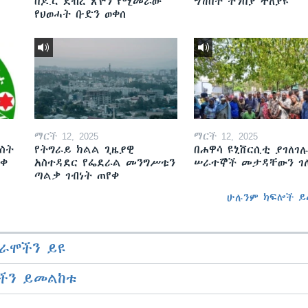
በዶ.ር ደብረ ጽዮን የሚመራው
ግሽበት ትንበያ ተለያዩ
የህወሓት ቡድን ወቀሰ
ማርች 12, 2025
ማርች 12, 2025
ስት
የትግራይ ክልል ጊዜያዊ
በሐዋሳ ዩኒቨርሲቲ ያገለገሉ
ወቀ
አስተዳደር የፌደራል መንግሥቱን
ሠራተኞች መታዳቸውን ገ
ጣልቃ ገብነት ጠየቀ
ሁሉንም ክፍሎች ይ
ራሞችን ይዩ
ችን ይመልከቱ