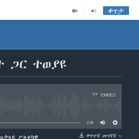
ቀጥታ
ት ጋር ተወያዩ
EMBED
able
2:35
ቀጥተኛ መገናኛ
አጠቃላይ ፖለቲካዊ