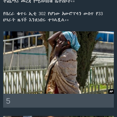
ተጨማሪ መረጃ የሚጠባበቁ ቤተሰቦች፡፡
የበረራ ቁጥሩ ኢቲ 302 የሆነው አውሮፕላን ውስጥ የ33
ቋንቋዎች
ሀገራት ዜጎች እንደነበሩ ተገልጿል፡፡
5