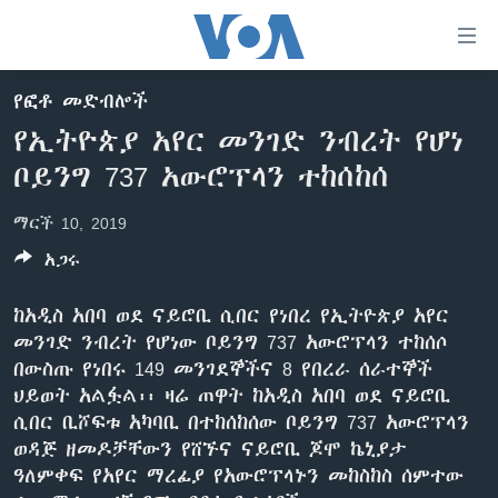
በቀላሉ
የመሥሪያ
ማገናኛዎች
የፎቶ መድብሎች
ዜና
ወደ
የኢትዮጵያ አየር መንገድ ንብረት የሆነ
ዋናው
ኑሮ በጤንነት
ኢትዮጵያ
ቦይንግ 737 አውሮፕላን ተከሰከሰ
ይዘት
ጋቢና ቪኦኤ
እለፍ
አፍሪካ
ማርች 10, 2019
ወደ
ከምሽቱ ሦስት ሰዓት የአማርኛ ዜና
ዓለምአቀፍ
ዋናው
አጋሩ
ቪዲዮ
ይዘት
አሜሪካ
እለፍ
ከአዲስ አበባ ወደ ናይሮቢ ሲበር የነበረ የኢትዮጵያ አየር
የፎቶ መድብሎች
መካከለኛው ምሥራቅ
ወደ
መንገድ ንብረት የሆነው ቦይንግ 737 አውሮፕላን ተከሰሶ
ክምችት
ዋናው
በውስጡ የነበሩ 149 መንገደኞችና 8 የበረራ ሰራተኞች
ይዘት
ህይወት አልፏል፡፡ ዛሬ ጠዋት ከአዲስ አበባ ወደ ናይሮቢ
እለፍ
Learning English
ሲበር ቢሾፍቱ አካባቢ በተከሰከሰው ቦይንግ 737 አውሮፕላን
ወዳጅ ዘመዶቻቸውን የሸኙና ናይሮቢ ጆሞ ኬኒያታ
ዓለምቀፍ የአየር ማረፊያ የአውሮፕላኑን መከስከስ ሰምተው
ይከተሉን