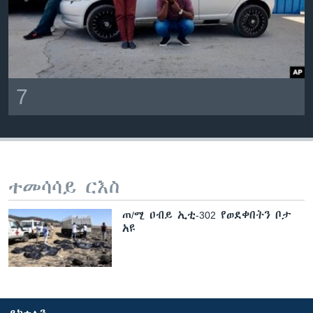
7
ተመሳሳይ ርእስ
ጠ/ሚ ዐብይ ኢቲ-302 የወደቀበትን ቦታ
አዩ