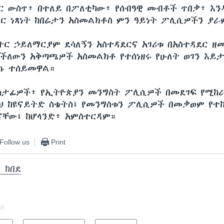
ገር ውስጥ፥ በተለይ በፖለቲካው፥ የሰብዓዊ መብቶች ጥበቃ፥ እ
ግር ነጻነት ከበሬታን አስመልክቶስ ምን ዓይነት ፖሊሲዎችን ያራ
ትር ኃይለማርያም ደሳለኝን አስተዳደርና አገሪቱ በአስተዳደር ዘ
ችለውን አቅጣጫዎች አስመልክቶ የተሰነዘሩ የሁለት ወገን እይ
ኩ ተሰይመዋል።
ታፊዎች፥ የኢትዮጵያን መንግስት ፖሊሲዎች በመደገፍ የሚከራ
ዚህ ከዩናይትድ ስቴትስ፤ የመንግስቱን ፖሊሲዎች በመቃወም የተ
ናቸው፤ ከሆላንድ፥ አምስተርዳም።
Follow us
Print
 ከበደ
of