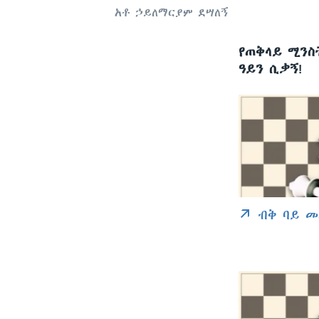
አቶ ኃይለማርያም ደሣለኝ
የጠቅላይ ሚንስ
ዓይን ሲቃኝ!
ብቅ ባይ መ