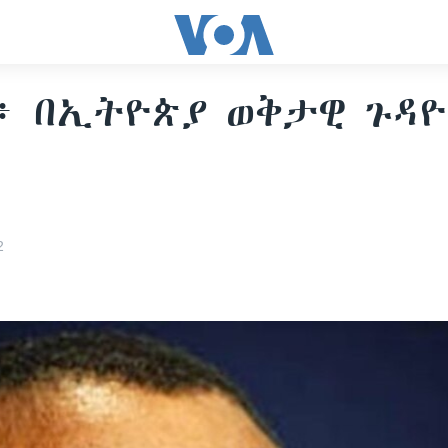
፥ በኢትዮጵያ ወቅታዊ ጉዳ
2