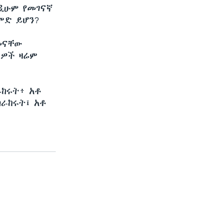
ንዲሁም የመገናኛ
ምድ ይሆን?
መናቸው
ታዎች ዛሬም
ከሩት፥ አቶ
ከራከሩት፤ አቶ