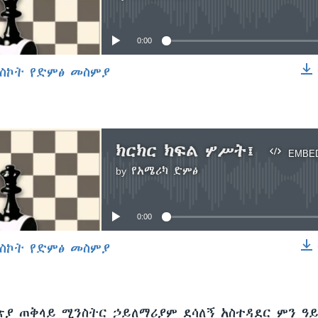
No media source currently available
0:00
ስኮት የድምፅ መስምያ
EMBED
ክርክር ክፍል ሦሥት፤
EMBE
by
የአሜሪካ ድምፅ
No media source currently available
0:00
ስኮት የድምፅ መስምያ
EMBED
ጵያ ጠቅላይ ሚንስትር ኃይለማሪያም ደሳለኝ አስተዳደር ምን ዓ