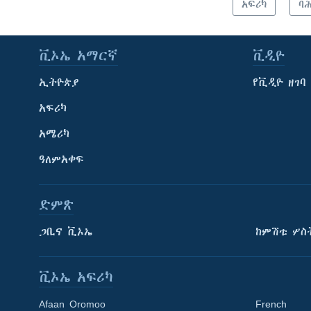
አፍሪካ
ባ
ቪኦኤ አማርኛ
ቪዲዮ
ኢትዮጵያ
የቪዲዮ ዘገባ
አፍሪካ
አሜሪካ
ዓለምአቀፍ
ድምጽ
ጋቢና ቪኦኤ
ከምሽቱ ሦስ
ቪኦኤ አፍሪካ
Afaan Oromoo
French