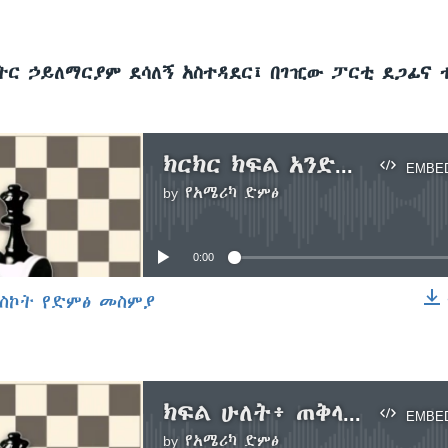
ትር ኃይለማርያም ደሳለኝ አስተዳደር፤ በገዢው ፓርቲ ደጋፊና
ክርክር ክፍል አንድ፥ ጠቅላይ ሚንስትር ኃይለማሪያም ደሳለኝ ከመመረጣቸው አስቀድሞ የተካሄደ
EMBE
by
የአሜሪካ ድምፅ
No media source currently available
0:00
ስኮት የድምፅ መስምያ
EMBED
ክፍል ሁለት፥ ጠቅላይ ሚንስትር ኃይለማሪያም ደሳለኝ ከተመረጡ በኋላ
EMBE
by
የአሜሪካ ድምፅ