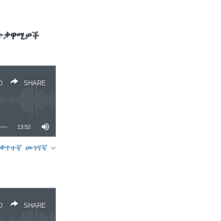
 ተቃዋሚዎች
D
SHARE
13:52
ቀጥተኛ መገናኛ
SHARE
D
SHARE