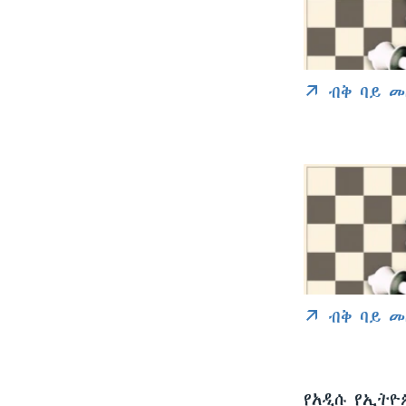
ብቅ ባይ መ
ብቅ ባይ መ
የአዲሱ የኢትዮ