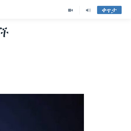
ቀጥታ
ዮች