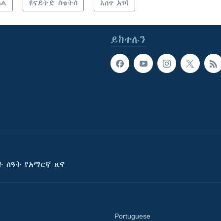
ሕል
ዩናይትድ ስቴትስ
እሰጥ አገባ
ይከተሉን
ት ሰዓት የአማርኛ ዜና
Portuguese