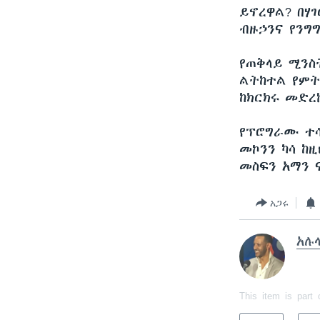
ይኖረዋል? በሃ
ብዙኃንና የንግ
የጠቅላይ ሚንስ
ልትከተል የምት
ከክርክሩ መድረ
የፕሮግራሙ ተሳ
መኮንን ካሳ ከ
መስፍን አማን 
አጋሩ
አሉላ
This item is part 