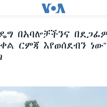
ዴግ በአባሎቻችንና በደጋፊ
በቀል ርምጃ እየወሰደብን ነው”
ክ