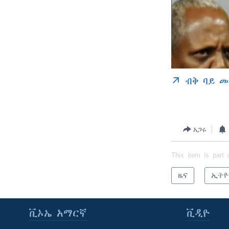
ብቅ ባይ መ
አጋሩ
This item is part 
ዜና
ኢትዮ
ቪኦኤ አማርኛ
ቪዲዮ