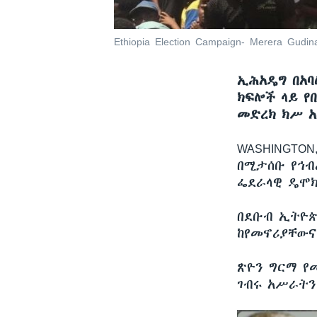
Ethiopia Election Campaign- Merera Gudin
ኢሕአዴግ በአባ
ክፍሎች ላይ የ
መድረክ ክሥ አ
WASHINGTO
በሚታሰቡ የኅብ
ፌደራላዊ ዴሞክ
በደቡብ ኢትዮጵ
ከየመኖሪያቸውና
ጽዮን ግርማ የ
ገብሩ አሥራትን