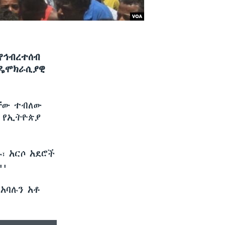
የኅብረተሰብ
 ዴሞክራሲያዊ
ቸው ተብለው
 የኢትዮጵያ
፣ አርሶ አደሮች
፡፡
አባሉን አቶ