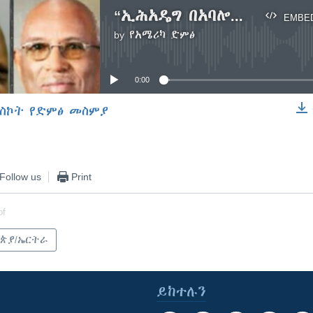
“ኢሕአዴግ በአባሎቻችንና በደጋፊዎቻችን ላይ የበቀል ርምጃ እየወሰደብን ነው” መድረክ
EMBE
by
የአሜሪካ ድምፅ
No media source currently available
0:00
ስኮት የድምፅ መስምያ
EMBED
Follow us
Print
of
ጵያ/ኤርትራ
ይከተሉን