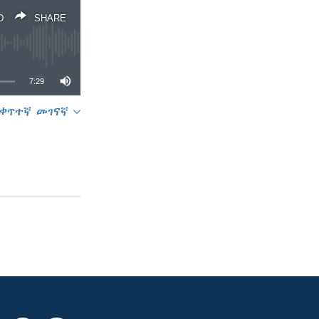
D
SHARE
7:29
ቀጥተኛ መገናኛ
SHARE