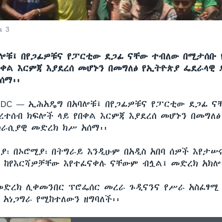
a 3
ሎቹ፤ በየጋፊዎቹና የፓርቲው ደጋፊ ናቸው ተብለው በሚታሰቡ 
በቀል እርምጃ እያደረሰ መሆኑን በመግለፅ የኢትዮጵያ ፌደራላዊ
ሰማ፡፡
N,DC —
ኢሕአዴግ በአባሎቹ፤ በየጋፊዎቹና የፓርቲው ደጋፊ ና
ረተሰብ ክፍሎች ላይ የበቀል እርምጃ እያደረሰ መሆኑን በመግለፅ
ራሲያዊ መድረክ ክሥ አሰማ፡፡
ያ፣ በኦሮሚያ፣ በትግራይ እንዲሁም በአዲስ አበባ ሰዎች እየታሠሩ
 ከየእርሻዎቻቸው እየተፈናቀሉ ናቸውም ብሏል፤ መድረክ አክሎ
መድረክ ሊቀመንበር ፕሮፌሰር መረራ ጉዲናንና የሥራ አስፈፃሚ 
 አነጋግራ የሚከተለውን ዘግባለች፡፡