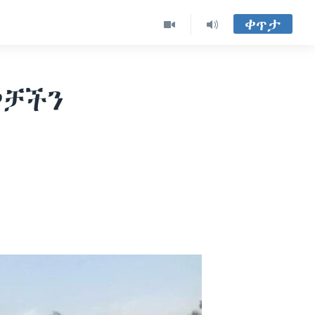
ቀጥታ
ዎቻችን