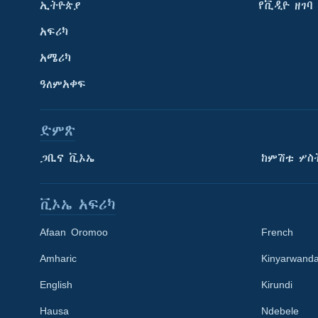
ኢትዮጵያ
የቪዲዮ ዘገባ
አፍሪካ
አሜሪካ
ዓለምአቀፍ
ድምጽ
ጋቢና ቪኦኤ
ከምሽቱ ሦስ
ቪኦኤ አፍሪካ
Afaan Oromoo
French
Amharic
Kinyarwand
English
Kirundi
Learning English
Hausa
Ndebele