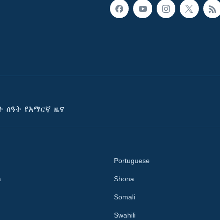
ት ሰዓት የአማርኛ ዜና
Portuguese
a
Shona
Somali
Swahili