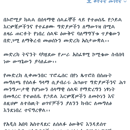
ቀጥተኛ መገናኛ
በኦሮሚያ ክልል በሰላማዊ ሰልፈኞች ላይ የተወሰዱ የኃይል
እርምጃዎችንና የተፈፀሙ ግድያዎችን ለማውገዝ በሚል
ለዛሬ ጠርቶት የነበረ ሰልፍ ዕውቅና ባለማግኘቱ ጥያቄውን
በድጋሚ ለማቅረብ መወሰኑን መድረክ አስታውቋል፡፡
መድረክ ትናንት ባካሄደው የሥራ አስፈፃሚ ኮሚቴው ስብሰባ
ነው ውሣኔውን ያሳለፈው፡፡
የመድረክ ሊቀመንበር ፕሮፌሰር በየነ ጴጥሮስ በሰጡት
መግለጫ የሰልፉ ዓላማ ሲያብራሩ ሕገወጥ ግድያዎችንና ሕገ
መንግሥታዊ የሆነውን ሰላማዊ ሰልፍ የማድረግን ነፃነት
በመፃረር የተወሰዱ የኃይል እርምጃዎችን ለመኮነን እና
ለዚህም ለተሰዉት ወገኖቻችን ያለንን ክብር ለመግለፅ
እንደነበረ ተናግረዋል፡፡
የአዲስ አበባ አስተዳደር ለሰልፉ ዕውቅና እንዳይሰጥ