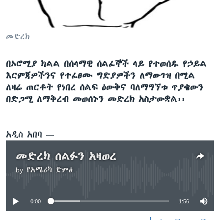
ቋንቋዎች
መድረክ
በኦሮሚያ ክልል በሰላማዊ ሰልፈኞች ላይ የተወሰዱ የኃይል
እርምጃዎችንና የተፈፀሙ ግድያዎችን ለማውገዝ በሚል
ለዛሬ ጠርቶት የነበረ ሰልፍ ዕውቅና ባለማግኘቱ ጥያቄውን
በድጋሚ ለማቅረብ መወሰኑን መድረክ አስታውቋል፡፡
አዲስ አበባ —
መድረክ ሰልፉን አዛወረ
by
የአሜሪካ ድምፅ
No media source currently available
0:00
1:56