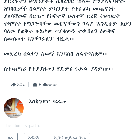
ያደረጉትን ምክንያቶች ሲዘረዝር “ሰልፉ የሚያልፍባቸው
አካባቢዎች በልማት ምክንያት የትራፊክ መጨናነቅ
ያለባቸውና በርካታ የከፍተኛ ሁለተኛ ደረጃ ትምህርት
ተቋማት የሚገኙባቸው መሆናቸውን ገልፆ “እንዲሁም አሁን
ባለው የወቅቱ ሁኔታም ጥያቄውን ተቀብለን ዕውቅና
ለመስጠት እንቸገራለን” ብሏል፡፡
መድረክ ሰልፉን ለመቼ እንዳሰበ አልተገለፀም፡፡
ለተጨማሪ የተያያዘውን የድምፅ ፋይል ያዳምጡ፡፡
አጋሩ
Follow us
እስክንድር ፍሬው
This item is part of
ዜና
አፍሪካ
ኢትዮጵያ/ኤርትራ