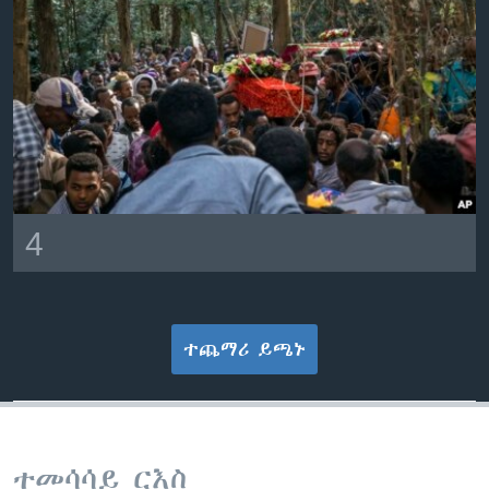
4
ተጨማሪ ይጫኑ
ተመሳሳይ ርእስ