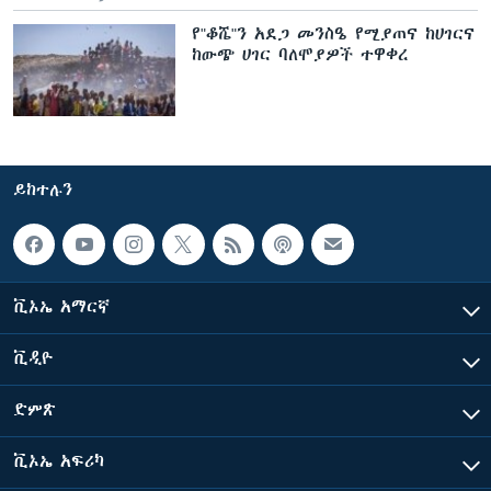
የ"ቆሼ"ን አደጋ መንስዔ የሚያጠና ከሀገርና
ከውጭ ሀገር ባለሞያዎች ተዋቀረ
ይከተሉን
ቪኦኤ አማርኛ
ቪዲዮ
ድምጽ
ቪኦኤ አፍሪካ