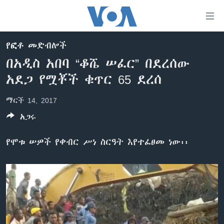
በቀላሉ
የመሥሪያ
ማገናኛዎች
የፎቶ መድብሎች
ዜና
ወደ
በአዲስ አበባ “ቆሼ ሠፈር” በደረሰው
ዋናው
ኑሮ በጤንነት
ኢትዮጵያ
አደጋ የሟቾች ቁጥር 65 ደረሰ
ይዘት
ጋቢና ቪኦኤ
እለፍ
አፍሪካ
ማርች 14, 2017
ወደ
ከምሽቱ ሦስት ሰዓት የአማርኛ ዜና
ዓለምአቀፍ
ዋናው
አጋሩ
ቪዲዮ
ይዘት
አሜሪካ
እለፍ
የሞቱ ሠዎች የቀብር ሥነ ስርዓት እየተፈፀመ ነው፡፡
የፎቶ መድብሎች
መካከለኛው ምሥራቅ
ወደ
ክምችት
ዋናው
ይዘት
እለፍ
Learning English
ይከተሉን