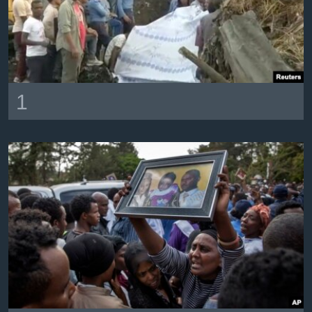
ቋንቋዎች
1