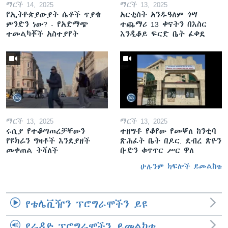
ማርች 14, 2025
ማርች 13, 2025
የኢትዮጵያውያት ሴቶች ጥያቄ
አርቲስት አንዱዓለም ጎሣ
ምንድን ነው? - የአድማጭ
ተጨማሪ 13 ቀናትን በእስር
ተመልካቾች አስተያየት
እንዲቆይ ፍርድ ቤት ፈቀደ
ማርች 13, 2025
ማርች 13, 2025
ሩሲያ የተቆጣጠረቻቸውን
ተዘግቶ የቆየው የመቐለ ከንቲባ
የዩክሬን ግዛቶች እንደያዘች
ጽሕፈት ቤት በዶር. ደብረ ጽዮን
መቀጠል ትሻለች
ቡድን ቁጥጥር ሥር ዋለ
ሁሉንም ክፍሎች ይመልከቱ
የቴሌቪዥን ፕሮግራሞችን ይዩ
የራዲዮ ፕሮግራሞችን ይመልከቱ