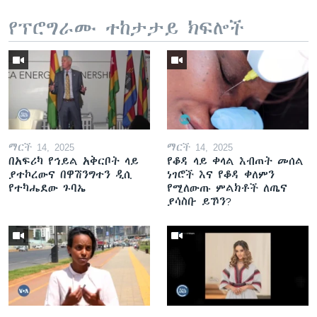
የፕሮግራሙ ተከታታይ ክፍሎች
ማርች 14, 2025
ማርች 14, 2025
በአፍሪካ የኅይል አቅርቦት ላይ
የቆዳ ላይ ቀላል እብጠት መሰል
ያተኮረውና በዋሽንግተን ዲሲ
ነገሮች እና የቆዳ ቀለምን
የተካሔደው ጉባኤ
የሚለውጡ ምልክቶች ለጤና
ያሳስቡ ይኾን?