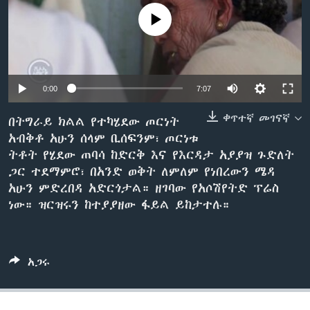
No media source currently available
ቋንቋዎች
0:00
7:07
ቀጥተኛ መገናኛ
በትግራይ ክልል የተካሄደው ጦርነት
አብቅቶ አሁን ሰላም ቢሰፍንም፣ ጦርነቱ
ትቶት የሄደው ጠባሳ ከድርቅ እና የእርዳታ አያያዝ ጉድለት
ጋር ተደማምሮ፣ በአንድ ወቅት ለምለም የነበረውን ሜዳ
አሁን ምድረበዳ አድርጎታል። ዘገባው የአሶሽየትድ ፕሬስ
ነው። ዝርዝሩን ከተያያዘው ፋይል ይከታተሉ።
አጋሩ