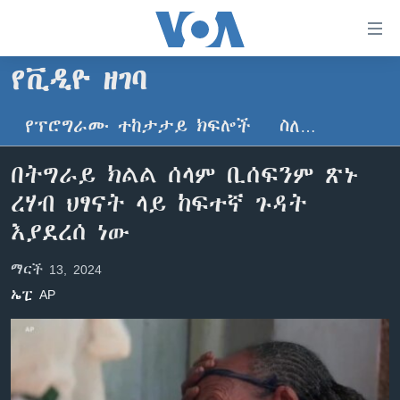
በቀላሉ
የመሥሪያ
ማገናኛዎች
የቪዲዮ ዘገባ
ዜና
ወደ
ዋናው
የፕሮግራሙ ተከታታይ ክፍሎች
ስለ…
ኑሮ በጤንነት
ኢትዮጵያ
ይዘት
ጋቢና ቪኦኤ
እለፍ
አፍሪካ
በትግራይ ክልል ሰላም ቢሰፍንም ጽኑ
ወደ
ከምሽቱ ሦስት ሰዓት የአማርኛ ዜና
ዓለምአቀፍ
ረሃብ ህፃናት ላይ ከፍተኛ ጉዳት
ዋናው
ቪዲዮ
ይዘት
አሜሪካ
እያደረሰ ነው
እለፍ
የፎቶ መድብሎች
መካከለኛው ምሥራቅ
ወደ
ማርች 13, 2024
ክምችት
ዋናው
ኤፒ AP
ይዘት
እለፍ
Learning English
ይከተሉን