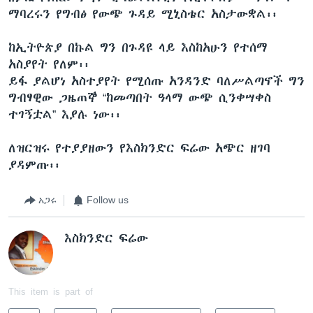
ማባረሩን የግብፅ የውጭ ጉዳይ ሚኒስቴር አስታውቋል፡፡
ከኢትዮጵያ በኩል ግን በጉዳዩ ላይ እስከአሁን የተሰማ
አስያየት የለም፡፡
ይፋ ያልሆነ አስተያየት የሚሰጡ አንዳንድ ባለሥልጣኖች ግን
ግብፃዊው ጋዜጠኞ “ከመጣበት ዓላማ ውጭ ሲንቀሣቀስ
ተገኝቷል” እያሉ ነው፡፡
ለዝርዝሩ የተያያዘውን የእስክንድር ፍሬው አጭር ዘገባ
ያዳምጡ፡፡
አጋሩ
Follow us
እስክንድር ፍሬው
This item is part of