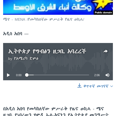
ቋንቋዎች
ሜና - MENA /የመካከለኛው ምሥራቅ የዜና ወኪል/
አዲስ አበባ —
ኢትዮጵያ የግብፅን ዘጋቢ አባረረች
by
የአሜሪካ ድምፅ
No media source currently available
0:00
2:06
ቀጥተኛ መገናኛ
በአዲስ አበባ የመካከለኛው ምሥራቅ የዜና ወኪል - ሜና
ዘጋቢ የነበረውን ሃምዲ ኤል-አናኒን የኢትዮጵያ መንግሥት