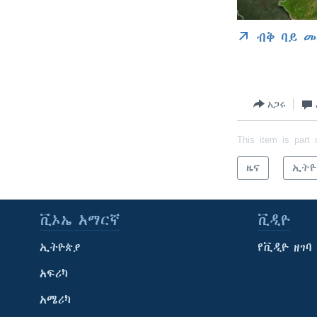
ብቅ ባይ መ
አጋሩ
This item is part 
ዜና
ኢትዮ
ቪኦኤ አማርኛ
ቪዲዮ
ኢትዮጵያ
የቪዲዮ ዘገባ
አፍሪካ
አሜሪካ