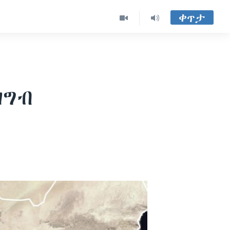
ቀጥታ
ዝግብ