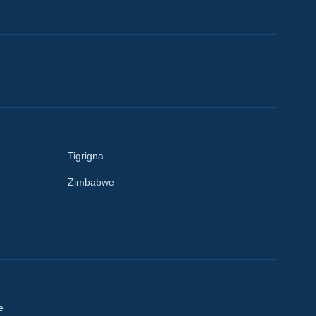
Tigrigna
Zimbabwe
e