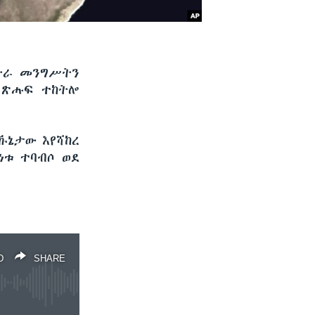
ርትራ መንግሥትን
 ጽሑፍ ተከትሎ
ኹኔታው እየሻከረ
ነቱ ተባብሶ ወደ
D
SHARE