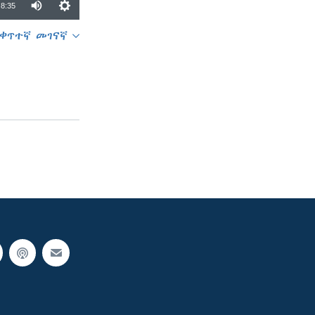
8:35
ቀጥተኛ መገናኛ
SHARE