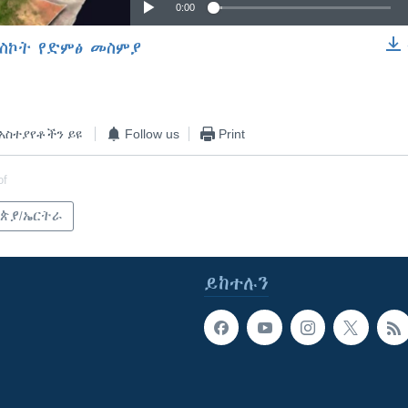
0:00
ስኮት የድምፅ መስምያ
EMBED
አስተያየቶችን ይዩ
Follow us
Print
of
ጵያ/ኤርትራ
ይከተሉን