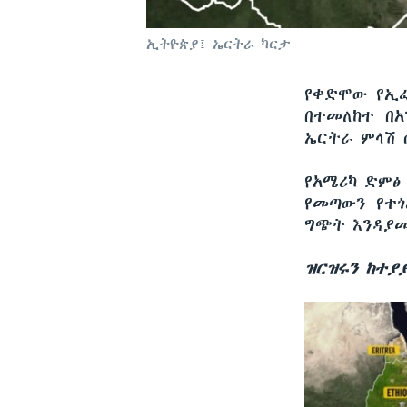
ኢትዮጵያ፤ ኤርትራ ካርታ
የቀድሞው የኢፌ
በተመለከተ በ
ኤርትራ ምላሽ 
የአሜሪካ ድምፅ
የመጣውን የተጎ
ግጭት እንዳያመ
ዝርዝሩን ከተያ