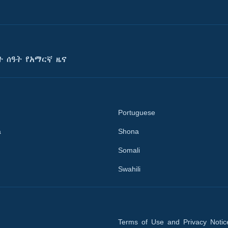
ት ሰዓት የአማርኛ ዜና
Portuguese
a
Shona
Somali
Swahili
Terms of Use and Privacy Notic