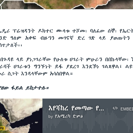
ዴሪ ፕሬዝዳንት ዶክተር ሙላቱ ተሾመ፣ ባለፈው ሰኞ፣ የኤ
አንድ ዓለም አቀፍ ብዙኀን መገናኛ ድረ ገጽ ላይ ያወጡትን
ሰጥታለች፡፡
 በጉዳዩ ላይ ያነጋገራቸው የሁለቱ ሀገራት ምሁራን በበኩላቸው፣ 
ራባች ሀገራቱን ግንኙነት ይፋ ያደረገ እንደኾነ ገልጸዋል፤ ልዩ
ራ ስጋት እንዳላቸውም አሳስበዋል።
ያዘው ፋይል ይከታተሉ።
እየሻከረ የመጣው የኢትዮጵያ እና የኤርትራ ግንኙነት እና ሰሞነኛ ውዝግብ
EMBE
by
የአሜሪካ ድምፅ
No media source currently available