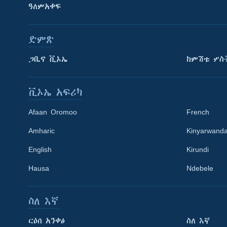
ዓለምአቀፍ
ድምጽ
ጋቢና ቪኦኤ
ከምሽቱ ሦስ
ቪኦኤ አፍሪካ
Afaan Oromoo
French
Amharic
Kinyarwand
English
Kirundi
Learning English
Hausa
Ndebele
ይከተሉን
ስለ እኛ
ርዕሰ አንቀፅ
ስለ እኛ
ቋንቋዎች