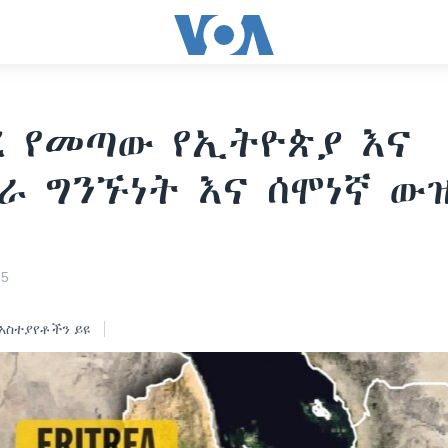
ረ የመጣው የኢትዮጵያ እና
ራ ግንኙነት እና ሰሞነኛ ው
25
አስተያየቶችን ይዩ