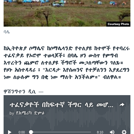
ቋንቋዎች
ባሌ
ከኢትዮጵያ ሶማሌና ከሶማሌላንድ የተለያዩ ከተሞች የተባረሩ
ተፈናቃይ የኦሮሞ ተወላጆች፤ በባሌ ዞን ውስጥ የምግብ
እጥረትን ጨምሮ ለተለያዩ ችግሮች መጋለጣቸውን ገለጹ።
የዞኑ አስተዳዳሪ ፤ “እርዳታ እየሰጠንና የተቻለንን እያደረግን
ነው ለሁሉም ግን በቂ ነው ማለት አንችልም።” ብለዋል።
ዋሽንግተን ዲሲ —
ተፈናቃዮች በከፍተኛ ችግር ላይ መሆናቸውን ገለጹ
by
የአሜሪካ ድምፅ
No media source currently available
0:00
8:10