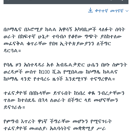
ቀጥተኛ መገናኛ
በሶማሌና በኦሮሚያ ክልል አዋሳኝ አካባቢዎች ላለፉት ሰባት
ወራት በከፍተኛ ሁኔታ ተባብሶ የቆየው ግጭት ያስከተለው
መፈናቅል ቁጥራቸው የበዛ ኢትዮጵያውያንን ለችግር
ዳርጓል።
የባሌ ዞን አስተዳዳሪ አቶ አብዱልቃድር ሁሴን በዞኑ ስምንት
ወረዳዎች ውስጥ ከ100 ሺሕ የሚበልጡ ከሶማሌ ክልልና
ከሶማሌ ላንድ የተባረሩ ዜጎች እንደሚገኙ ተናግረዋል።
ተፈናቃዮቹ በበኩላቸው ይኖሩበት ከነበረ ቀዬ ንብረታቸውን
ጥለው ከተሰደዱ በኋላ ለወራት በችግር ላይ መሆናቸውን
ይናገራሉ።
የምግብ እጥረት ዋነኛ ችግራቸው መሆኑን የሚናገሩት
ተፈናቃዮቹ መጠለያ፣ አልባሳትና መቋቋሚያ ሥራ