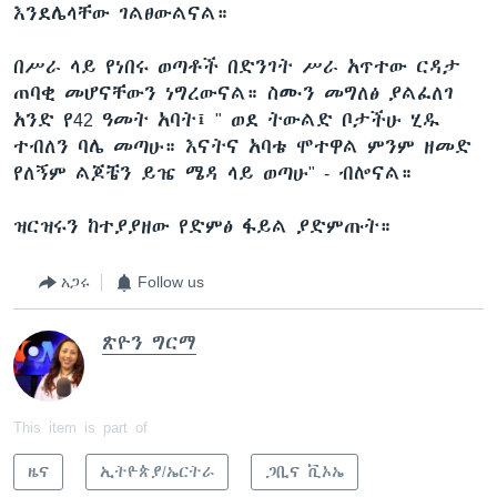
እንደሌላቸው ገልፀውልናል።
በሥራ ላይ የነበሩ ወጣቶች በድንገት ሥራ አጥተው ርዳታ
ጠባቂ መሆናቸውን ነግረውናል። ስሙን መግለፅ ያልፈለገ
አንድ የ42 ዓመት አባት፤ " ወደ ትውልድ ቦታችሁ ሂዱ
ተብለን ባሌ መጣሁ። እናትና አባቴ ሞተዋል ምንም ዘመድ
የለኝም ልጆቼን ይዤ ሜዳ ላይ ወጣሁ" - ብሎናል።
ዝርዝሩን ከተያያዘው የድምፅ ፋይል ያድምጡት።
አጋሩ
Follow us
ጽዮን ግርማ
This item is part of
ዜና
ኢትዮጵያ/ኤርትራ
ጋቢና ቪኦኤ